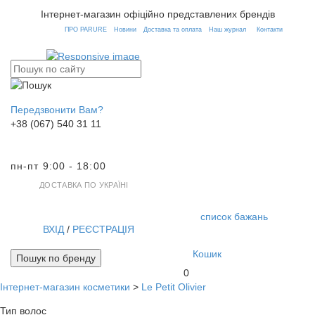
Інтернет-магазин офіційно представлених брендів
ПРО PARURE
Новини
Доставка та оплата
Наш журнал
Контакти
Передзвонити Вам?
+38 (067) 540 31 11
пн-пт 9:00 - 18:00
ДОСТАВКА ПО УКРАЇНІ
список бажань
ВХІД
/
РЕЄСТРАЦІЯ
Кошик
Пошук по бренду
0
Інтернет-магазин косметики
>
Le Petit Olivier
Toggl
navig
Тип волос