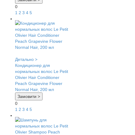
0
1
2
3
4
5
Детально >
Кондиционер для
нормальных волос Le Petit
Olivier Hair Conditioner
Peach Grapevine Flower
Normal Hair, 200 мл
Замовити >
0
1
2
3
4
5