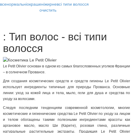
все
нормальні
окрашені
жирне
всі типи волосся
очистить
: Тип волос - всі типи
волосся
Le Petit Olivier основан в одном из самых благословенных уголков Франции
– в солнечном Провансе.
Для создания косметических средств и средств гигиены Le Petit Olivier
использует ингредиенты типичные для природы Прованса. Основные
линии: уход за кожей лица и тела, мыло, гели для душа и средства по
уходу за волосами.
Следуя последним тенденциям современной косметологии, многие
косметические и гигиенические средства Le Petit Olivier по уходу за лицом
и телом обогащены такими полезными ингредиентами красоты как
аргановое масло, масло Ши (Карите), розовая глина, различные
натуральные растительные экстракты. Продукция Le Petit Olivier