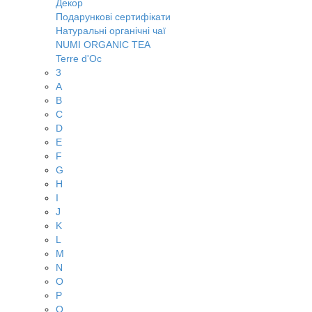
Декор
Подарункові сертифікати
Натуральні органічні чаї
NUMI ORGANIC TEA
Terre d'Oc
3
A
B
C
D
E
F
G
H
I
J
K
L
M
N
O
P
Q