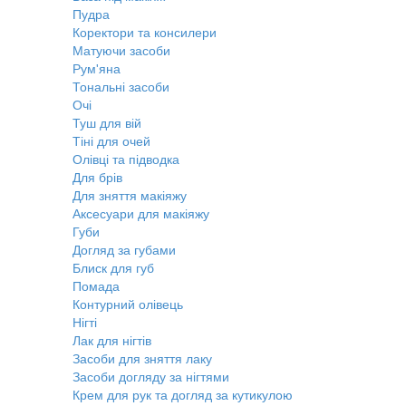
Пудра
Коректори та консилери
Матуючи засоби
Рум'яна
Тональні засоби
Очі
Туш для вій
Тіні для очей
Олівці та підводка
Для брів
Для зняття макіяжу
Аксесуари для макіяжу
Губи
Догляд за губами
Блиск для губ
Помада
Контурний олівець
Нігті
Лак для нігтів
Засоби для зняття лаку
Засоби догляду за нігтями
Крем для рук та догляд за кутикулою