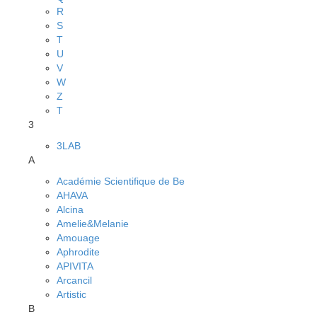
R
S
T
U
V
W
Z
Т
3
3LAB
A
Académie Scientifique de Be
AHAVA
Alcina
Amelie&Melanie
Amouage
Aphrodite
APIVITA
Arcancil
Artistic
B