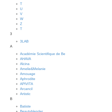
T
U
V
W
Z
Т
3
3LAB
A
Académie Scientifique de Be
AHAVA
Alcina
Amelie&Melanie
Amouage
Aphrodite
APIVITA
Arcancil
Artistic
B
Batiste
Beautyblender