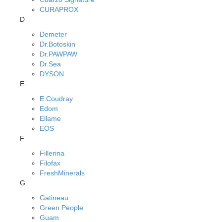
CURAPROX
D
Demeter
Dr.Botoskin
Dr.PAWPAW
Dr.Sea
DYSON
E
E.Coudray
Edom
Ellame
EOS
F
Fillerina
Filofax
FreshMinerals
G
Gatineau
Green People
Guam