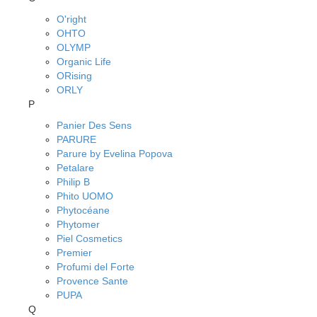
O'right
OHTO
OLYMP
Organic Life
ORising
ORLY
P
Panier Des Sens
PARURE
Parure by Evelina Popova
Petalare
Philip B
Phito UOMO
Phytocéane
Phytomer
Piel Cosmetics
Premier
Profumi del Forte
Provence Sante
PUPA
Q