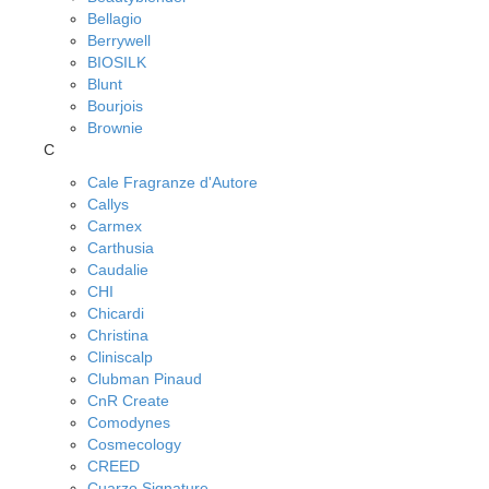
Bellagio
Berrywell
BIOSILK
Blunt
Bourjois
Brownie
C
Cale Fragranze d'Autore
Callys
Carmex
Carthusia
Caudalie
CHI
Chicardi
Christina
Cliniscalp
Clubman Pinaud
CnR Create
Comodynes
Cosmecology
CREED
Cuarzo Signature