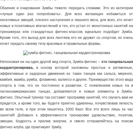
Обаяние и очарование Зумбы тяжело передать словами. Это из категории
«лучше один раз попробовать». Для всех желающих избавиться от
негативных эмоций, плохого настроения и лишнего веса, для всех, кто хочет
новых и позитивных впечатлений и тех, кто устал от монотонных занятий на
тренажерах или стандартных фитнес-классов, идеально подойдет Зумба.
Кроме того, это выход для всех лентяев, кто не дружит со спортом, но очень
хочет придать своему телу красивые и правильные формы.
Непохожая ни на один другой вид спорта, Зумба-фитнес –
это танцевальна
кардиотренировка,
в основу которой заложены простые и ритмичные,
эффективные и задорные движения из таких танцев как сальса, меренге,
камбия, мамба, румба, фламенко, калипсо и других. Преимущество этого вида
спорта в том, что он постоянно в развитии. С появлениям новых па в
латиноамериканских танцах, добавляются и новые элементы в Зумба-
фитнес. Опытный тренер так составит программу занятий, что скучать вам не
придется, а кроме того, вы будете приятно удивлены, почувствовав легкость
во всем теле, и при этом лишитесь 1000 Ккал. Все это всего лишь за час
занятий! Добавьте к эффективности тренировки удовольствие, позитив,
эмоции, бодрость и прилив энергии, и смело отправляйтесь на поиски
фитнес-клуба, где практикуют Зумбу.