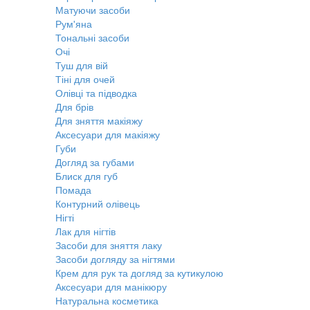
Матуючи засоби
Рум'яна
Тональні засоби
Очі
Туш для вій
Тіні для очей
Олівці та підводка
Для брів
Для зняття макіяжу
Аксесуари для макіяжу
Губи
Догляд за губами
Блиск для губ
Помада
Контурний олівець
Нігті
Лак для нігтів
Засоби для зняття лаку
Засоби догляду за нігтями
Крем для рук та догляд за кутикулою
Аксесуари для манікюру
Натуральна косметика