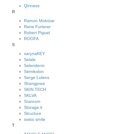
Qiriness
R
Ramon Molvizar
Rene Furterer
Robert Piguet
ROOFA
S
sarynaKEY
Selale
Selenderm
Semikolon
Serge Lutens
Shangpree
SKIN TECH
SKLVA
Sranrom
Storage.it
Structure
swiss smile
T