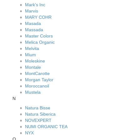
Mark's Inc
Marvis
MARY COHR
Masada
Massada
Master Colors
Melica Organic
Melvita
Mium
Moleskine
Montale
MontCarotte
Morgan Taylor
Moroccanoil
Mustela
N
Natura Bisse
Natura Siberica
NOVEXPERT
NUMI ORGANIC TEA
NYX
O