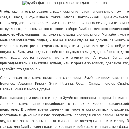
Чтобы окончательно развеять ваши сомнения, стоит упомянуть о том, что
среди звезд шоу-бизнеса также масса поклонников Зумба-фитнеса.
Например, Дженнифер Лопез, чье тело не раз признавалось одним из самых
сексуальных, так отзывается о своем выборе Зумбы в качестве физической
нагрузки: «Как женщины, мы склонны отдавать очень много. Мы заботимся о
большом количестве людей, и мы не в коем случае не должны забывать о
себе. Если один раз в неделю вы выйдете из дома без детей и пойдете
покупать обувь, или подарите себе сеанс ухода за лицом, сделайте это, даже
если ваша сестра говорит, что это эгоистично. А может быть, вы
присоединитесь к занятиям Зумбой, или к урокам живописи, сделайте это,
сделайте это для себя.»
Среди звезд, кто также посвящает свое время Зумбе-фитнесу замечены:
Бейонсе, Мадонна, Кирсти Элли, Рианна, Ордин Спаркс, Тейлор Свифт,
Селена Гомез и многие другие.
Важным фактором является и то, что Зумбе все возрасты покорны. Не имеют
значения также ваши способности в танцах и уровень физической
подготовки. В любое время занятий вы можете остановиться, отдохнуть,
восстановить дыхание и снова продолжить наслаждаться занятием. Никто не
осудит вас за то, что вы не так выполняете очередные па или связку. В
классах для Зумбы всегда царит радостная и доброжелательная атмосфера,