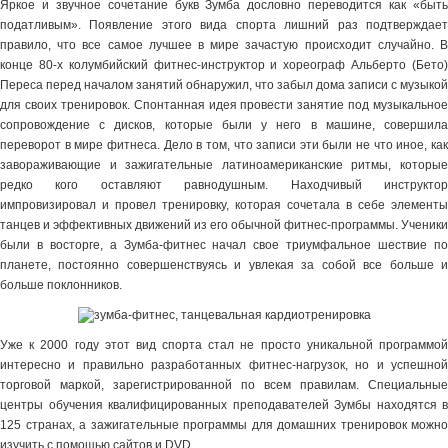
Яркое и звучное сочетание букв Зумба дословно переводится как «быть
податливым». Появление этого вида спорта лишний раз подтверждает
правило, что все самое лучшее в мире зачастую происходит случайно. В
конце 80-х колумбийский фитнес-инструктор и хореограф Альберто (Бето)
Переса перед началом занятий обнаружил, что забыл дома записи с музыкой
для своих тренировок. Спонтанная идея провести занятие под музыкальное
сопровождение с дисков, которые были у него в машине, совершила
переворот в мире фитнеса. Дело в том, что записи эти были не что иное, как
завораживающие и зажигательные латиноамериканские ритмы, которые
редко кого оставляют равнодушным. Находчивый инструктор
импровизировал и провел тренировку, которая сочетала в себе элементы
танцев и эффективных движений из его обычной фитнес-программы. Ученики
были в восторге, а Зумба-фитнес начал свое триумфальное шествие по
планете, постоянно совершенствуясь и увлекая за собой все больше и
больше поклонников.
Уже к 2000 году этот вид спорта стал не просто уникальной программой
интересно и правильно разработанных фитнес-нагрузок, но и успешной
торговой маркой, зарегистрированной по всем правилам. Специальные
центры обучения квалифицированных преподавателей Зумбы находятся в
125 странах, а зажигательные программы для домашних тренировок можно
изучить с помощью сайтов и DVD.