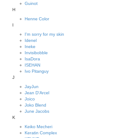
Guinot
H
Henne Color
I
I'm sorry for my skin
Idenel
Ineke
Invisibobble
IsaDora
ISEHAN
Ivo Pitanguy
J
JayJun
Jean D'Arcel
Joico
Joko Blend
June Jacobs
K
Keiko Mecheri
Keratin Complex