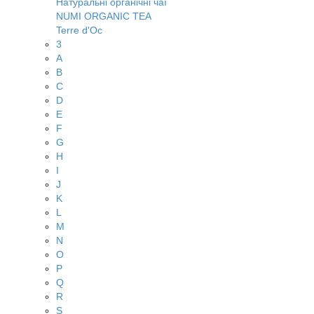
Натуральні органічні чаї
NUMI ORGANIC TEA
Terre d'Oc
3
A
B
C
D
E
F
G
H
I
J
K
L
M
N
O
P
Q
R
S