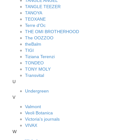
TANGLE ANGEL
TANGLE TEEZER
TANOYA
TEOXANE
Terre d'Oc
THE OMI BROTHERHOOD
The OOZZOO
theBalm
TIGI
Tiziana Terenzi
TONDEO
TONY MOLY
Transvital
U
Undergreen
V
Valmont
Veoli Botanica
Victoria's journals
VIVAX
W