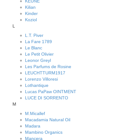
KEUNE
Kilian
Kinder
Koziol
L
L.T. Piver
La Fare 1789
Le Blanc
Le Petit Olivier
Leonor Greyl
Les Parfums de Rosine
LEUCHTTURM1917
Lorenzo Villoresi
Lothantique
Lucas PaPaw OINTMENT
LUCE DI SORRENTO
M
M.Micallef
Macadamia Natural Oil
Madara
Mambino Organics
Mancera