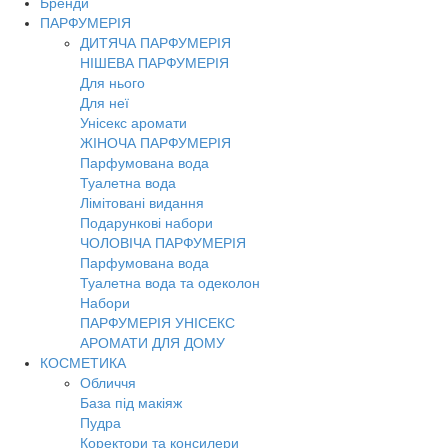
Бренди
Toggl
ПАРФУМЕРІЯ
navig
ДИТЯЧА ПАРФУМЕРІЯ
НІШЕВА ПАРФУМЕРІЯ
Для нього
Для неї
Унісекс аромати
ЖІНОЧА ПАРФУМЕРІЯ
Парфумована вода
Туалетна вода
Лімітовані видання
Подарункові набори
ЧОЛОВІЧА ПАРФУМЕРІЯ
Парфумована вода
Туалетна вода та одеколон
Набори
ПАРФУМЕРІЯ УНІСЕКС
АРОМАТИ ДЛЯ ДОМУ
КОСМЕТИКА
Обличчя
База під макіяж
Пудра
Коректори та консилери