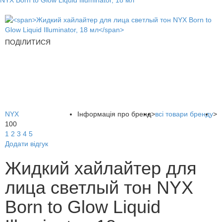
NYX Born to Glow Liquid Illuminator, 18 мл
ПОДІЛИТИСЯ
NYX
Інформація про бренд
>
всі товари бренду
>
100
1
2
3
4
5
Додати відгук
Жидкий хайлайтер для
лица светлый тон NYX
Born to Glow Liquid