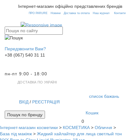
Інтернет-магазин офіційно представлених брендів
ПРО PARURE
Новини
Доставка та оплата
Наш журнал
Контакти
Передзвонити Вам?
+38 (067) 540 31 11
пн-пт 9:00 - 18:00
ДОСТАВКА ПО УКРАЇНІ
список бажань
ВХІД
/
РЕЄСТРАЦІЯ
Кошик
Пошук по бренду
0
Інтернет-магазин косметики
>
КОСМЕТИКА
>
Обличчя
>
Toggl
База під макіяж
>
Жидкий хайлайтер для лица светлый тон
navig