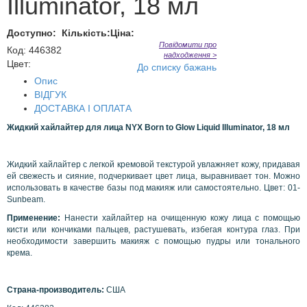
Illuminator, 18 мл
Доступно:
Кількість:
Ціна:
Повідомити про
Код
:
446382
надходження >
Цвет:
До списку бажань
Опис
ВІДГУК
ДОСТАВКА І ОПЛАТА
Жидкий хайлайтер для лица
NYX
Born
to
Glow
Liquid
Illuminator
, 18 мл
Жидкий хайлайтер с легкой кремовой текстурой увлажняет кожу, придавая
ей свежесть и сияние, подчеркивает цвет лица, выравнивает тон. Можно
использовать в качестве базы под макияж или самостоятельно. Цвет: 01-
Sunbeam.
Применение:
Нанести хайлайтер на очищенную кожу лица с помощью
кисти или кончиками пальцев, растушевать, избегая контура глаз. При
необходимости завершить макияж с помощью пудры или тонального
крема.
Страна-производитель:
США