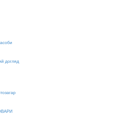
засоби
вий догляд
тозагар
ОВАРИ