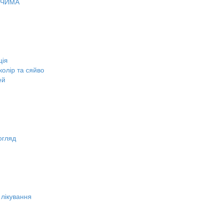
ОЧИМА
ція
олір та сяйво
ей
огляд
 лікування