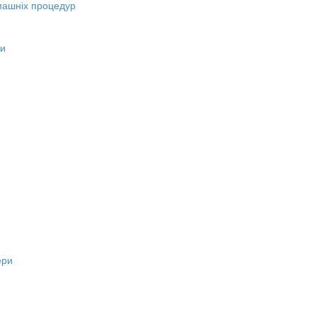
машніх процедур
ни
ери