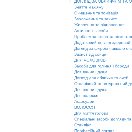
ДОГЛЯД ЗА ОБЛИЧЧЯМ ТА 
Зняття макіяжу
Очищення та тонізація
Зволоження та захист
Живлення та відновлення
Антивікові засоби
Проблемна шкіра та пігмента
Додатковий догляд здоровий к
Догляд за шкірою навколо оч
Захист від сонця
ДЛЯ ЧОЛОВІКІВ
Засоби для гоління і бороди
Для ванни і душа
Догляд для обличчя та очей
Органічний та натуральний д
Для ванни і душа
Для волосся
Аксесуари
ВОЛОССЯ
Для миття голови
Спеціальні засоби догляду та
Стайлінг
Професійний догляд