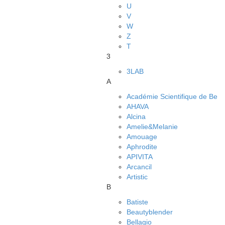
U
V
W
Z
Т
3
3LAB
A
Académie Scientifique de Be
AHAVA
Alcina
Amelie&Melanie
Amouage
Aphrodite
APIVITA
Arcancil
Artistic
B
Batiste
Beautyblender
Bellagio