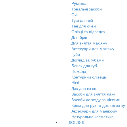
Рум'яна
Тональні засоби
Очі
Туш для вій
Тіні для очей
Олівці та підводка
Для брів
Для зняття макіяжу
Аксесуари для макіяжу
Губи
Догляд за губами
Блиск для губ
Помада
Контурний олівець
Нігті
Лак для нігтів
Засоби для зняття лаку
Засоби догляду за нігтями
Крем для рук та догляд за ку
Аксесуари для манікюру
Натуральна косметика
ДОГЛЯД