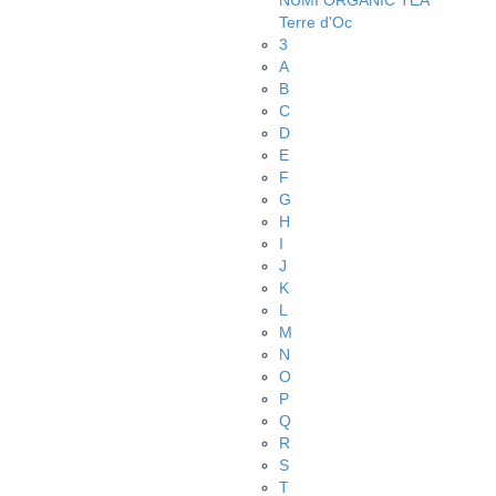
NUMI ORGANIC TEA
Terre d'Oc
3
A
B
C
D
E
F
G
H
I
J
K
L
M
N
O
P
Q
R
S
T