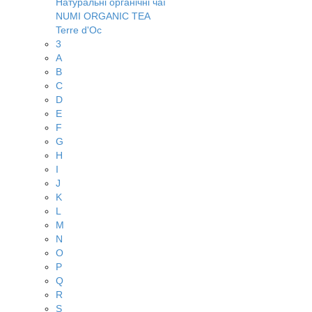
Натуральні органічні чаї
NUMI ORGANIC TEA
Terre d'Oc
3
A
B
C
D
E
F
G
H
I
J
K
L
M
N
O
P
Q
R
S