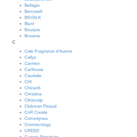
Bellagio
Berrywell
BIOSILK
Blunt
Bourjois
Brownie
C
Cale Fragranze d'Autore
Callys
Carmex
Carthusia
Caudalie
CHI
Chicardi
Christina
Cliniscalp
Clubman Pinaud
CnR Create
Comodynes
Cosmecology
CREED
Cuarzo Signature