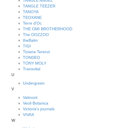
TANGLE ANGEL
TANGLE TEEZER
TANOYA
TEOXANE
Terre d'Oc
THE OMI BROTHERHOOD
The OOZZOO
theBalm
TIGI
Tiziana Terenzi
TONDEO
TONY MOLY
Transvital
U
Undergreen
V
Valmont
Veoli Botanica
Victoria's journals
VIVAX
W