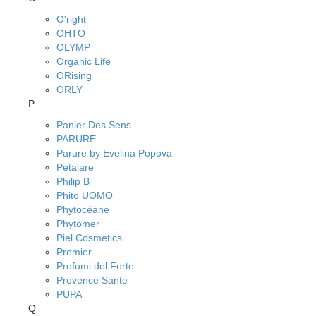
O'right
OHTO
OLYMP
Organic Life
ORising
ORLY
P
Panier Des Sens
PARURE
Parure by Evelina Popova
Petalare
Philip B
Phito UOMO
Phytocéane
Phytomer
Piel Cosmetics
Premier
Profumi del Forte
Provence Sante
PUPA
Q