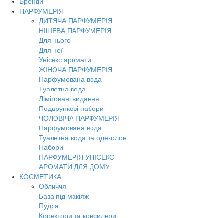
Бренди
Toggl
ПАРФУМЕРІЯ
navig
ДИТЯЧА ПАРФУМЕРІЯ
НІШЕВА ПАРФУМЕРІЯ
Для нього
Для неї
Унісекс аромати
ЖІНОЧА ПАРФУМЕРІЯ
Парфумована вода
Туалетна вода
Лімітовані видання
Подарункові набори
ЧОЛОВІЧА ПАРФУМЕРІЯ
Парфумована вода
Туалетна вода та одеколон
Набори
ПАРФУМЕРІЯ УНІСЕКС
АРОМАТИ ДЛЯ ДОМУ
КОСМЕТИКА
Обличчя
База під макіяж
Пудра
Коректори та консилери