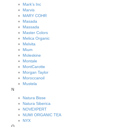
Mark's Inc
Marvis
MARY COHR
Masada
Massada
Master Colors
Melica Organic
Melvita
Mium
Moleskine
Montale
MontCarotte
Morgan Taylor
Moroccanoil
Mustela
N
Natura Bisse
Natura Siberica
NOVEXPERT
NUMI ORGANIC TEA
NYX
O