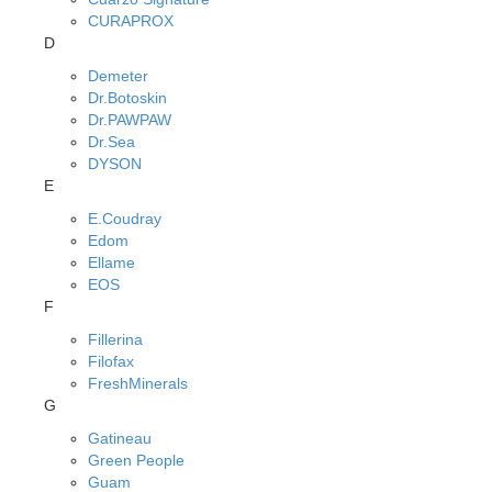
CURAPROX
D
Demeter
Dr.Botoskin
Dr.PAWPAW
Dr.Sea
DYSON
E
E.Coudray
Edom
Ellame
EOS
F
Fillerina
Filofax
FreshMinerals
G
Gatineau
Green People
Guam