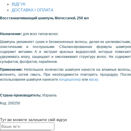
ВІДГУК
ДОСТАВКА І ОПЛАТА
Восстанавливающий шампунь
Moroccanoil, 250 мл
Назначение:
для всех типов волос
Шампунь увлажняет сухие и безжизненные волосы, делая их шелковистыми,
эластичными и послушными. Сбалансированная формула шампуня
содержит витамин А и экстракт красных водорослей, которые помогают
удерживать влагу, защищают и омолаживают структуру волос. Не содержит
сульфатов, фосфатов, парабенов.
Применение:
Небольшое количество шампуня нанести на влажные волосы
вспенить, затем смыть. При необходимости повторить процедуру. После
использования шампуня нанесите
кондиционер
или
маску.
Страна-производитель:
Израиль
Код: 200250
Тут ви можете залишити свій відгук