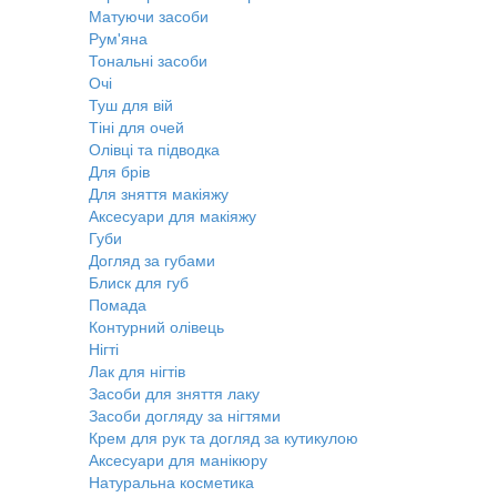
Матуючи засоби
Рум'яна
Тональні засоби
Очі
Туш для вій
Тіні для очей
Олівці та підводка
Для брів
Для зняття макіяжу
Аксесуари для макіяжу
Губи
Догляд за губами
Блиск для губ
Помада
Контурний олівець
Нігті
Лак для нігтів
Засоби для зняття лаку
Засоби догляду за нігтями
Крем для рук та догляд за кутикулою
Аксесуари для манікюру
Натуральна косметика