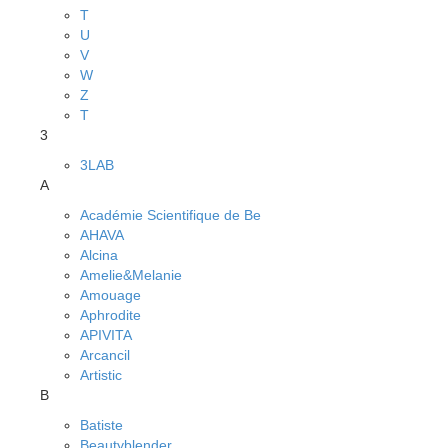
T
U
V
W
Z
Т
3
3LAB
A
Académie Scientifique de Be
AHAVA
Alcina
Amelie&Melanie
Amouage
Aphrodite
APIVITA
Arcancil
Artistic
B
Batiste
Beautyblender