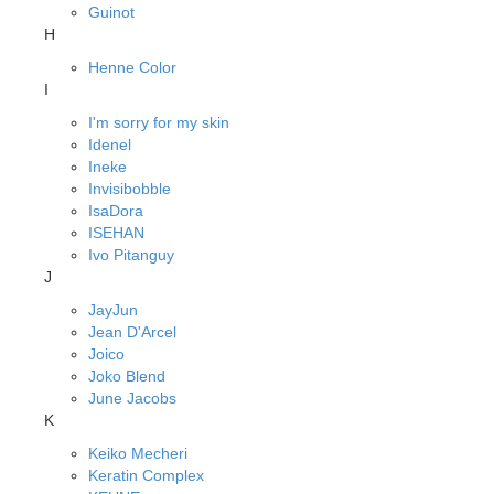
Guinot
H
Henne Color
I
I'm sorry for my skin
Idenel
Ineke
Invisibobble
IsaDora
ISEHAN
Ivo Pitanguy
J
JayJun
Jean D'Arcel
Joico
Joko Blend
June Jacobs
K
Keiko Mecheri
Keratin Complex