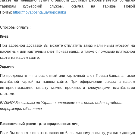
заказе на меньшую сумму стоимость доставки рассчитывается согласно
тарифам курьерской службы, ссылка на тарифы Новой
Почты:
https://novaposhta.ua/ru/posulku
Способы оплаты:
Киев
При адресной доставке Вы можете отплатить заказ наличными курьеру, на
расчетный или карточный счет ПриватБанка, а также с помощью платёжной
карты на нашем сайте.
Украине
По предоплате – на расчетный или карточный счет ПриватБанка, а также
платёжной картой на нашем сайте. При оформлении заказа в нашем
интернет-магазине оплату можно произвести следующими платёжными
картами:
ВАЖНО! Все заказы по Украине отправляются после подтверждения
информации об оплате.
Безналичный расчет для юридических лиц
Если Вы желаете оплатить заказ по безналичному расчету, укажите данную