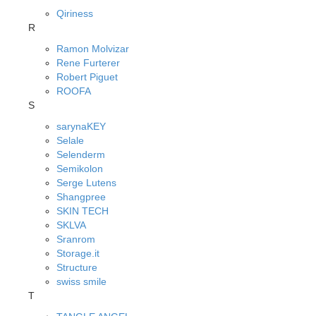
Qiriness
R
Ramon Molvizar
Rene Furterer
Robert Piguet
ROOFA
S
sarynaKEY
Selale
Selenderm
Semikolon
Serge Lutens
Shangpree
SKIN TECH
SKLVA
Sranrom
Storage.it
Structure
swiss smile
T