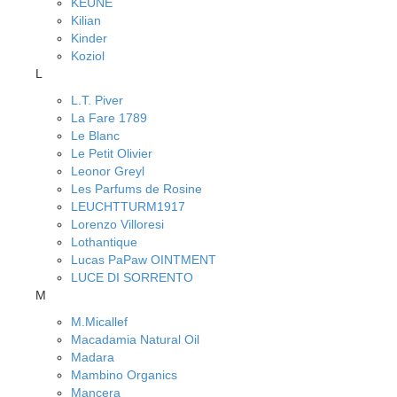
KEUNE
Kilian
Kinder
Koziol
L
L.T. Piver
La Fare 1789
Le Blanc
Le Petit Olivier
Leonor Greyl
Les Parfums de Rosine
LEUCHTTURM1917
Lorenzo Villoresi
Lothantique
Lucas PaPaw OINTMENT
LUCE DI SORRENTO
M
M.Micallef
Macadamia Natural Oil
Madara
Mambino Organics
Mancera