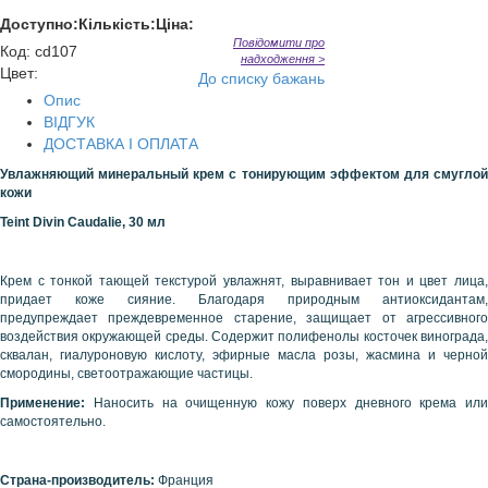
Доступно:
Кількість:
Ціна:
Повідомити про
Код
:
cd107
надходження >
Цвет:
До списку бажань
Опис
ВІДГУК
ДОСТАВКА І ОПЛАТА
Увлажняющий минеральный крем с тонирующим эффектом для смуглой
кожи
Teint
Divin
Caudalie, 30 мл
Крем с тонкой тающей текстурой увлажнят, выравнивает тон и цвет лица,
придает коже сияние. Благодаря природным антиоксидантам,
предупреждает преждевременное старение, защищает от агрессивного
воздействия окружающей среды. Содержит полифенолы косточек винограда,
сквалан, гиалуроновую кислоту, эфирные масла розы, жасмина и черной
смородины, светоотражающие частицы.
Применение:
Наносить на очищенную кожу поверх дневного крема или
самостоятельно.
Страна-производитель:
Франция