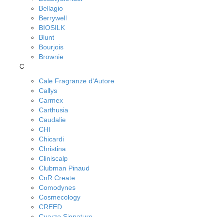
Bellagio
Berrywell
BIOSILK
Blunt
Bourjois
Brownie
C
Cale Fragranze d'Autore
Callys
Carmex
Carthusia
Caudalie
CHI
Chicardi
Christina
Cliniscalp
Clubman Pinaud
CnR Create
Comodynes
Cosmecology
CREED
Cuarzo Signature