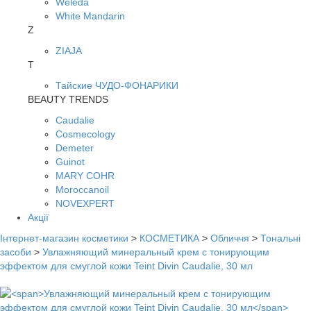
Weleda
White Mandarin
Z
ZIAJA
Т
Тайские ЧУДО-ФОНАРИКИ
BEAUTY TRENDS
Caudalie
Cosmecology
Demeter
Guinot
MARY COHR
Moroccanoil
NOVEXPERT
Акції
Інтернет-магазин косметики
>
КОСМЕТИКА
>
Обличчя
>
Тональні
засоби
>
Увлажняющий минеральный крем с тонирующим
эффектом для смуглой кожи Teint Divin Caudalie, 30 мл