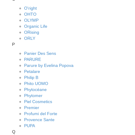
O'right
OHTO
OLYMP
Organic Life
ORising
ORLY
P
Panier Des Sens
PARURE
Parure by Evelina Popova
Petalare
Philip B
Phito UOMO
Phytocéane
Phytomer
Piel Cosmetics
Premier
Profumi del Forte
Provence Sante
PUPA
Q