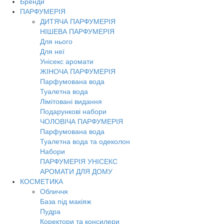
Бренди
Toggl
ПАРФУМЕРІЯ
navig
ДИТЯЧА ПАРФУМЕРІЯ
НІШЕВА ПАРФУМЕРІЯ
Для нього
Для неї
Унісекс аромати
ЖІНОЧА ПАРФУМЕРІЯ
Парфумована вода
Туалетна вода
Лімітовані видання
Подарункові набори
ЧОЛОВІЧА ПАРФУМЕРІЯ
Парфумована вода
Туалетна вода та одеколон
Набори
ПАРФУМЕРІЯ УНІСЕКС
АРОМАТИ ДЛЯ ДОМУ
КОСМЕТИКА
Обличчя
База під макіяж
Пудра
Коректори та консилери