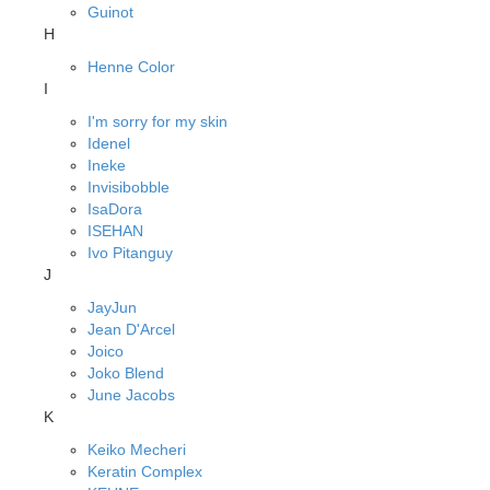
Guinot
H
Henne Color
I
I'm sorry for my skin
Idenel
Ineke
Invisibobble
IsaDora
ISEHAN
Ivo Pitanguy
J
JayJun
Jean D'Arcel
Joico
Joko Blend
June Jacobs
K
Keiko Mecheri
Keratin Complex