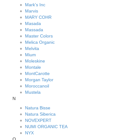
Mark's Inc
Marvis
MARY COHR
Masada
Massada
Master Colors
Melica Organic
Melvita
Mium
Moleskine
Montale
MontCarotte
Morgan Taylor
Moroccanoil
Mustela
N
Natura Bisse
Natura Siberica
NOVEXPERT
NUMI ORGANIC TEA
NYX
O