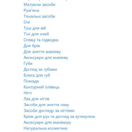
Матуючи засоби
Рум'яна
Тональні засоби
Очі
Туш для вій
Тіні для очей
Олівці та підводка
Для брів
Для зняття макіяжу
Аксесуари для макіяжу
Губи
Догляд за губами
Блиск для губ
Помада
Контурний олівець
Нігті
Лак для нігтів
Засоби для зняття лаку
Засоби догляду за нігтями
Крем для рук та догляд за кутикулою
Аксесуари для манікюру
Натуральна косметика