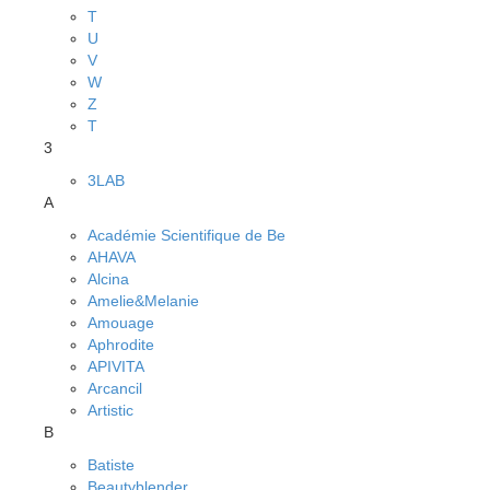
T
U
V
W
Z
Т
3
3LAB
A
Académie Scientifique de Be
AHAVA
Alcina
Amelie&Melanie
Amouage
Aphrodite
APIVITA
Arcancil
Artistic
B
Batiste
Beautyblender