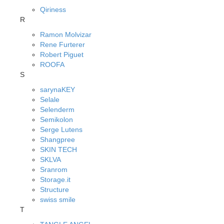
Qiriness
R
Ramon Molvizar
Rene Furterer
Robert Piguet
ROOFA
S
sarynaKEY
Selale
Selenderm
Semikolon
Serge Lutens
Shangpree
SKIN TECH
SKLVA
Sranrom
Storage.it
Structure
swiss smile
T