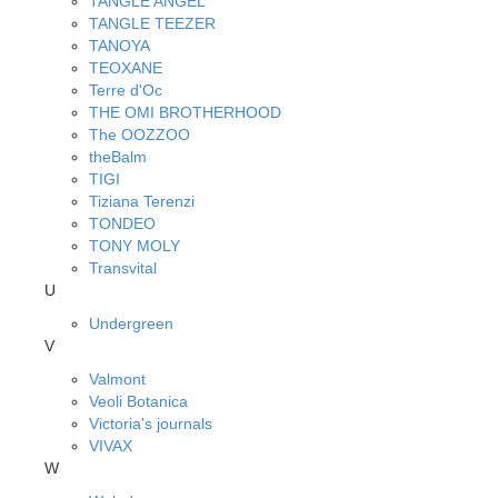
TANGLE ANGEL
TANGLE TEEZER
TANOYA
TEOXANE
Terre d'Oc
THE OMI BROTHERHOOD
The OOZZOO
theBalm
TIGI
Tiziana Terenzi
TONDEO
TONY MOLY
Transvital
U
Undergreen
V
Valmont
Veoli Botanica
Victoria's journals
VIVAX
W