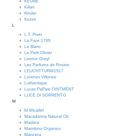
KEUNE
Kilian
Kinder
Koziol
L
L.T. Piver
La Fare 1789
Le Blanc
Le Petit Olivier
Leonor Greyl
Les Parfums de Rosine
LEUCHTTURM1917
Lorenzo Villoresi
Lothantique
Lucas PaPaw OINTMENT
LUCE DI SORRENTO
M
M.Micallef
Macadamia Natural Oil
Madara
Mambino Organics
Mancera