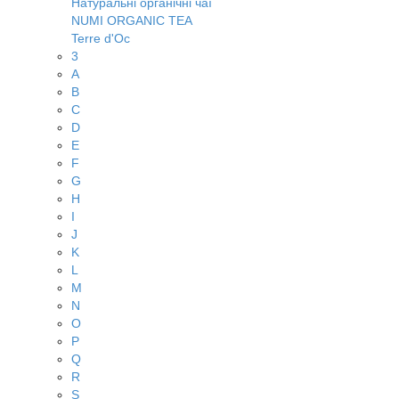
Натуральні органічні чаї
NUMI ORGANIC TEA
Terre d'Oc
3
A
B
C
D
E
F
G
H
I
J
K
L
M
N
O
P
Q
R
S