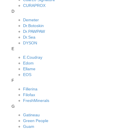
CURAPROX
D
Demeter
Dr.Botoskin
Dr.PAWPAW
Dr.Sea
DYSON
E
E.Coudray
Edom
Ellame
EOS
F
Fillerina
Filofax
FreshMinerals
G
Gatineau
Green People
Guam