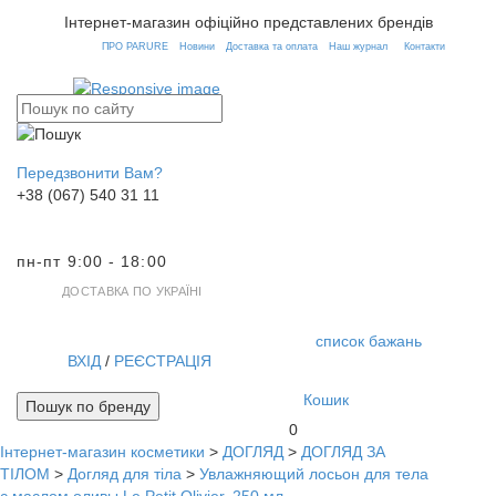
Інтернет-магазин офіційно представлених брендів
ПРО PARURE
Новини
Доставка та оплата
Наш журнал
Контакти
Передзвонити Вам?
+38 (067) 540 31 11
пн-пт 9:00 - 18:00
ДОСТАВКА ПО УКРАЇНІ
список бажань
ВХІД
/
РЕЄСТРАЦІЯ
Кошик
Пошук по бренду
0
Інтернет-магазин косметики
>
ДОГЛЯД
>
ДОГЛЯД ЗА
Toggl
ТІЛОМ
>
Догляд для тіла
>
Увлажняющий лосьон для тела
navig