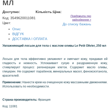
мл
Доступно:
Кількість:
Ціна:
Повідомити про
Код
:
3549620011081
надходження >
Цвет:
До списку бажань
Опис
ВІДГУК
ДОСТАВКА І ОПЛАТА
Увлажняющий лосьон для тела с маслом оливы Le Petit Olivier, 250 мл
Лосьон для тела эффективно увлажняет и смягчает кожу, придавая ей
гладкость и нежность. Успокаивает сухую и раздраженную кожу,
стимулирует процесс регенерации клеток. Содержит масло оливы,
глицерин. Не содержит парабенов, минеральных масел, феноксиэтанола,
красителей.
Применение:
Нанести крем на очищенную кожу массажными движениями.
Использовать по необходимости.
Страна-производитель:
Франция
Код: 11081