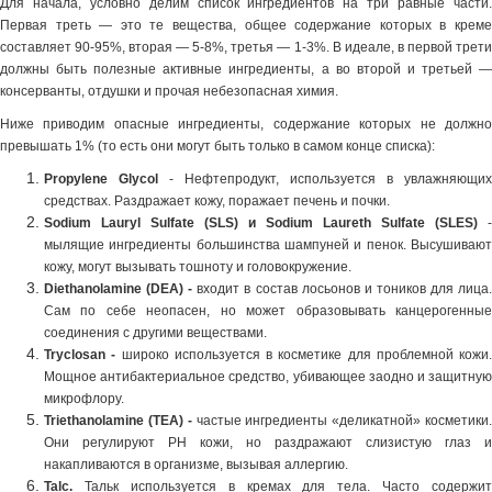
Для начала, условно делим список ингредиентов на три равные части.
Первая треть — это те вещества, общее содержание которых в креме
составляет 90-95%, вторая — 5-8%, третья — 1-3%. В идеале, в первой трети
должны быть полезные активные ингредиенты, а во второй и третьей —
консерванты, отдушки и прочая небезопасная химия.
Ниже приводим опасные ингредиенты, содержание которых не должно
превышать 1% (то есть они могут быть только в самом конце списка):
Propylene Glycol
- Нефтепродукт, используется в увлажняющих
средствах. Раздражает кожу, поражает печень и почки.
Sodium
Lauryl
Sulfate
(
SLS
) и
Sodium
Laureth
Sulfate
(
SLES
)
-
мылящие ингредиенты большинства шампуней и пенок. Высушивают
кожу, могут вызывать тошноту и головокружение.
Diethanolamine (DEA) -
входит в состав лосьонов и тоников для лица
Сам по себе неопасен, но может образовывать канцерогенные
соединения с другими веществами.
Tryclosan -
широко используется в косметике для проблемной кожи.
Мощное антибактериальное средство, убивающее заодно и защитную
микрофлору.
Triethanolamine (TEA) -
частые ингредиенты «деликатной» косметики.
Они регулируют PH кожи, но раздражают слизистую глаз и
накапливаются в организме, вызывая аллергию.
Talc.
Тальк используется в кремах для тела. Часто содержит