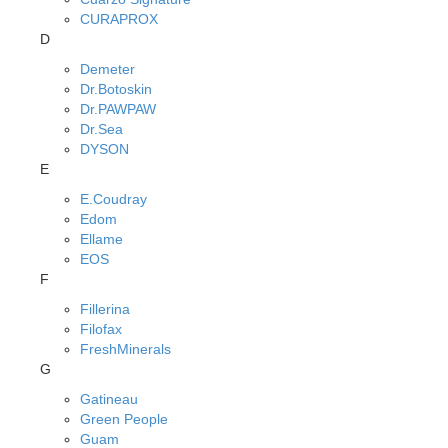
CURAPROX
D
Demeter
Dr.Botoskin
Dr.PAWPAW
Dr.Sea
DYSON
E
E.Coudray
Edom
Ellame
EOS
F
Fillerina
Filofax
FreshMinerals
G
Gatineau
Green People
Guam