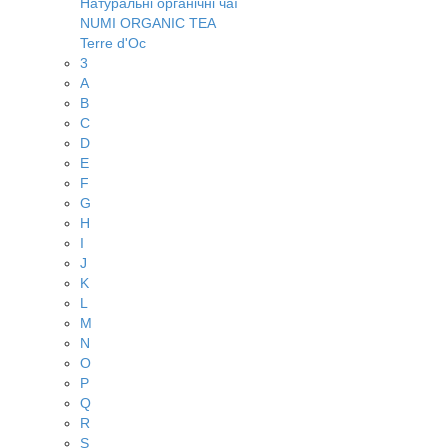
Натуральні органічні чаї
NUMI ORGANIC TEA
Terre d'Oc
3
A
B
C
D
E
F
G
H
I
J
K
L
M
N
O
P
Q
R
S