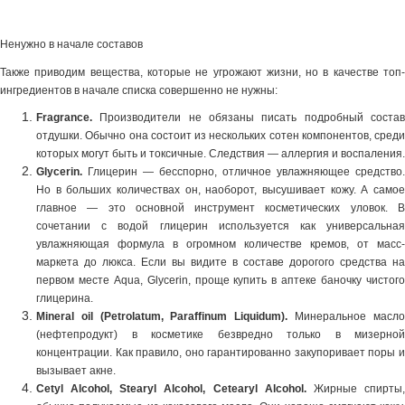
Ненужно в начале составов
Также приводим вещества, которые не угрожают жизни, но в качестве топ-
ингредиентов в начале списка совершенно не нужны:
Fragrance.
Производители не обязаны писать подробный соста
отдушки. Обычно она состоит из нескольких сотен компонентов, среди
которых могут быть и токсичные. Следствия — аллергия и воспаления.
Glycerin.
Глицерин — бесспорно, отличное увлажняющее средство.
Но в больших количествах он, наоборот, высушивает кожу. А самое
главное — это основной инструмент косметических уловок. В
сочетании с водой глицерин используется как универсальная
увлажняющая формула в огромном количестве кремов, от масс-
маркета до люкса. Если вы видите в составе дорогого средства на
первом месте Aqua, Glycerin, проще купить в аптеке баночку чистого
глицерина.
Mineral oil (Petrolatum, Paraffinum Liquidum).
Минеральное масл
(нефтепродукт) в косметике безвредно только в мизерной
концентрации. Как правило, оно гарантированно закупоривает поры и
вызывает акне.
Cetyl Alcohol, Stearyl Alcohol, Cetearyl Alcohol.
Жирные спирты