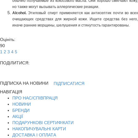
обычно получаемые из кокосового масла. Они хорошо смягчают кожу,
но также могут вызывать аллергические реакции.
Alcohol.
Этиловый спирт применяется как антисептик почти во всех
очищающих средствах для жирной кожи. Ищите средства без него,
иначе ранние морщины, шелушения и стянутость гарантированы.
Оцініть:
90
1
2
3
4
5
ПОДІЛИТИСЯ:
ПІДПИСКА НА НОВИНИ
ПІДПИСАТИСЯ
НАВІГАЦІЯ
ПРО НАС/СПІВПРАЦЯ
НОВИНИ
БРЕНДИ
АКЦІЇ
ПОДАРУНКОВІ СЕРТИФІКАТИ
НАКОПИЧУВАЛЬНІ КАРТИ
ДОСТАВКА І ОПЛАТА