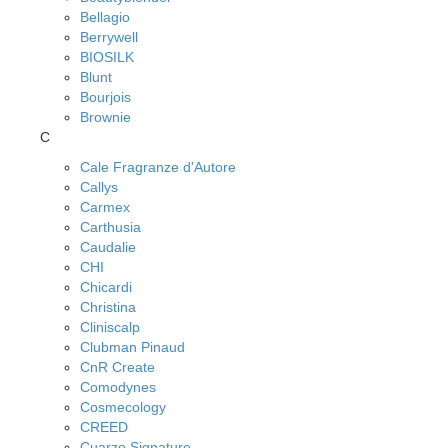
Bellagio
Berrywell
BIOSILK
Blunt
Bourjois
Brownie
C
Cale Fragranze d'Autore
Callys
Carmex
Carthusia
Caudalie
CHI
Chicardi
Christina
Cliniscalp
Clubman Pinaud
CnR Create
Comodynes
Cosmecology
CREED
Cuarzo Signature