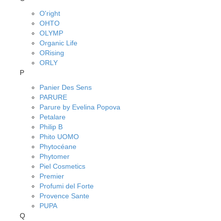
O'right
OHTO
OLYMP
Organic Life
ORising
ORLY
P
Panier Des Sens
PARURE
Parure by Evelina Popova
Petalare
Philip B
Phito UOMO
Phytocéane
Phytomer
Piel Cosmetics
Premier
Profumi del Forte
Provence Sante
PUPA
Q