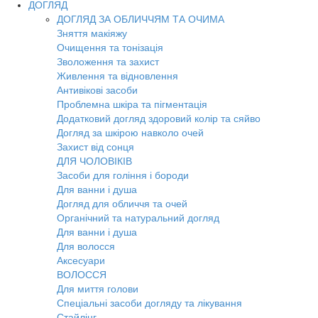
ДОГЛЯД
ДОГЛЯД ЗА ОБЛИЧЧЯМ ТА ОЧИМА
Зняття макіяжу
Очищення та тонізація
Зволоження та захист
Живлення та відновлення
Антивікові засоби
Проблемна шкіра та пігментація
Додатковий догляд здоровий колір та сяйво
Догляд за шкірою навколо очей
Захист від сонця
ДЛЯ ЧОЛОВІКІВ
Засоби для гоління і бороди
Для ванни і душа
Догляд для обличчя та очей
Органічний та натуральний догляд
Для ванни і душа
Для волосся
Аксесуари
ВОЛОССЯ
Для миття голови
Спеціальні засоби догляду та лікування
Стайлінг