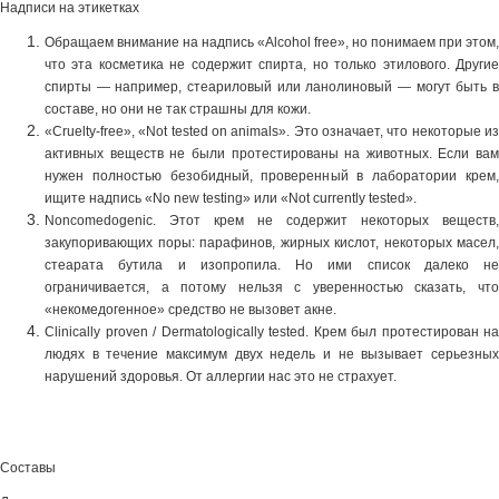
Надписи на этикетках
Обращаем внимание на надпись «Alcohol free», но понимаем при этом,
что эта косметика не содержит спирта, но только этилового. Другие
спирты — например, стеариловый или ланолиновый — могут быть в
составе, но они не так страшны для кожи.
«Cruelty-free», «Not tested on animals». Это означает, что некоторые из
активных веществ не были протестированы на животных. Если вам
нужен полностью безобидный, проверенный в лаборатории крем,
ищите надпись «No new testing» или «Not currently tested».
Noncomedogenic. Этот крем не содержит некоторых веществ,
закупоривающих поры: парафинов, жирных кислот, некоторых масел,
стеарата бутила и изопропила. Но ими список далеко не
ограничивается, а потому нельзя с уверенностью сказать, что
«некомедогенное» средство не вызовет акне.
Clinically proven / Dermatologically tested. Крем был протестирован на
людях в течение максимум двух недель и не вызывает серьезных
нарушений здоровья. От аллергии нас это не страхует.
Составы