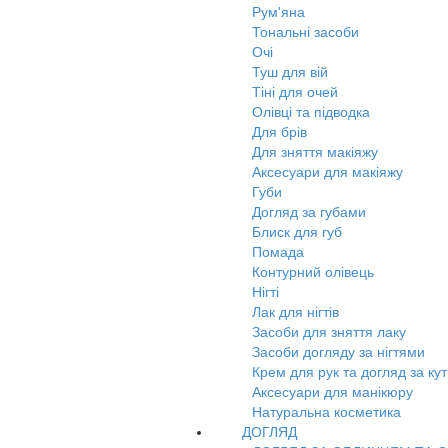
Рум'яна
Тональні засоби
Очі
Туш для вій
Тіні для очей
Олівці та підводка
Для брів
Для зняття макіяжу
Аксесуари для макіяжу
Губи
Догляд за губами
Блиск для губ
Помада
Контурний олівець
Нігті
Лак для нігтів
Засоби для зняття лаку
Засоби догляду за нігтями
Крем для рук та догляд за ку
Аксесуари для манікюру
Натуральна косметика
ДОГЛЯД