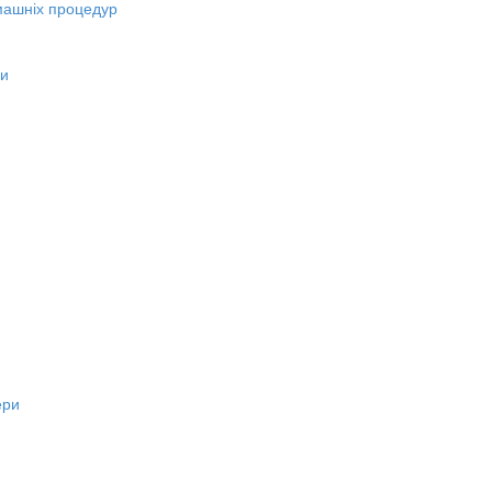
машніх процедур
ни
ери