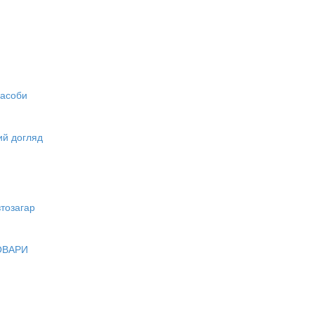
засоби
вий догляд
тозагар
ОВАРИ