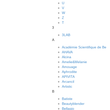
U
V
W
Z
Т
3
3LAB
A
Académie Scientifique de Be
AHAVA
Alcina
Amelie&Melanie
Amouage
Aphrodite
APIVITA
Arcancil
Artistic
B
Batiste
Beautyblender
Bellagio