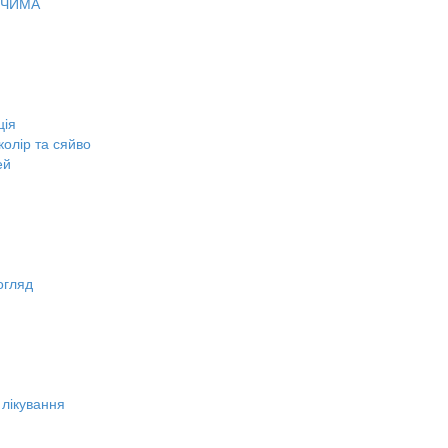
ОЧИМА
ція
олір та сяйво
ей
огляд
 лікування