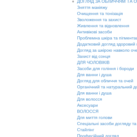
ДОГЛЯД ЗА ОБЛИЧЧЯМ ТА 
Зняття макіяжу
Очищення та тонізація
Зволоження та захист
Живлення та відновлення
Антивікові засоби
Проблемна шкіра та пігмента
Додатковий догляд здоровий к
Догляд за шкірою навколо оч
Захист від сонця
ДЛЯ ЧОЛОВІКІВ
Засоби для гоління і бороди
Для ванни і душа
Догляд для обличчя та очей
Органічний та натуральний д
Для ванни і душа
Для волосся
Аксесуари
ВОЛОССЯ
Для миття голови
Спеціальні засоби догляду та
Стайлінг
Професійний догляд