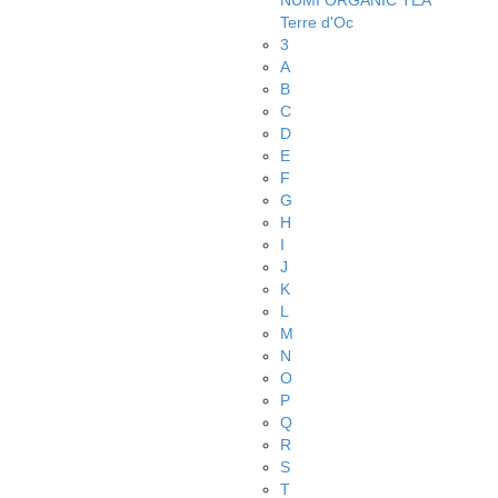
NUMI ORGANIC TEA
Terre d'Oc
3
A
B
C
D
E
F
G
H
I
J
K
L
M
N
O
P
Q
R
S
T