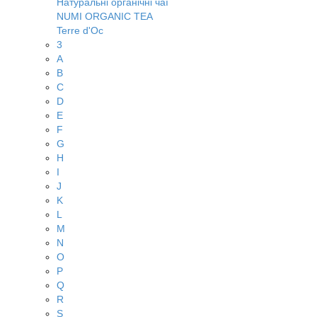
Натуральні органічні чаї
NUMI ORGANIC TEA
Terre d'Oc
3
A
B
C
D
E
F
G
H
I
J
K
L
M
N
O
P
Q
R
S