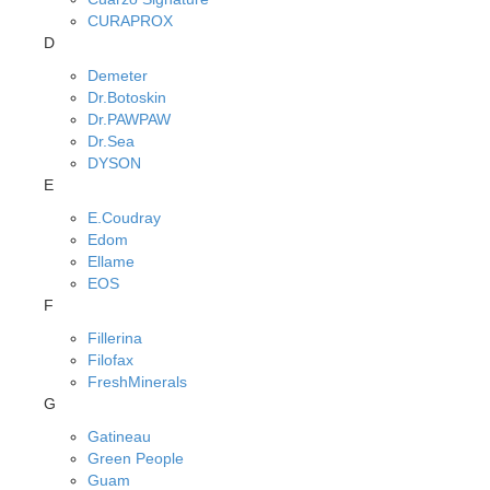
CURAPROX
D
Demeter
Dr.Botoskin
Dr.PAWPAW
Dr.Sea
DYSON
E
E.Coudray
Edom
Ellame
EOS
F
Fillerina
Filofax
FreshMinerals
G
Gatineau
Green People
Guam