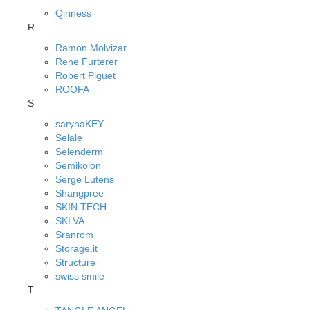
Qiriness
R
Ramon Molvizar
Rene Furterer
Robert Piguet
ROOFA
S
sarynaKEY
Selale
Selenderm
Semikolon
Serge Lutens
Shangpree
SKIN TECH
SKLVA
Sranrom
Storage.it
Structure
swiss smile
T