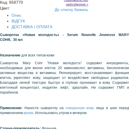
Повідомити про
Код
:
858770
надходження >
Цвет:
До списку бажань
Опис
ВІДГУК
ДОСТАВКА І ОПЛАТА
Сыворотка «Новая молодость» - Serum Nouvelle Jeunesse MARY
COHR, 30 мл
Назначение
для всех типов кожи
Сыворотка Mary Cohr "Новая молодость" содержит ингредиенты,
необходимые для жизни клеток: 20 аминокислот, витамины, биологически
активные вещества и витамины. Регенерирует, восстанавливает функции
клеток, укрепляет кожу, защищает от воздействия свободных радикалов.
Благодаря легкой текстуре быстро и глубоко проникает в кожу. Содержит
клеточный концентрат, индуктин лифт, эдерлайн. Не содержит ГМП и
парабенов.
Применение:
Нанести сыворотку на
очищенную кожу
лица и шеи пере
применением
крема
. Использовать утром и вечером.
Страна-производитель:
Франция