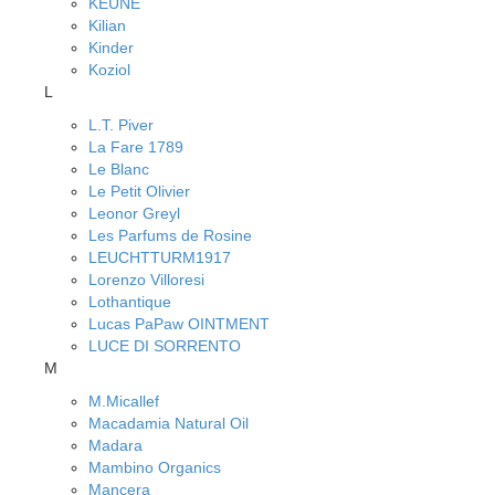
KEUNE
Kilian
Kinder
Koziol
L
L.T. Piver
La Fare 1789
Le Blanc
Le Petit Olivier
Leonor Greyl
Les Parfums de Rosine
LEUCHTTURM1917
Lorenzo Villoresi
Lothantique
Lucas PaPaw OINTMENT
LUCE DI SORRENTO
M
M.Micallef
Macadamia Natural Oil
Madara
Mambino Organics
Mancera