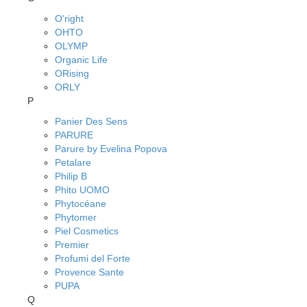
O'right
OHTO
OLYMP
Organic Life
ORising
ORLY
P
Panier Des Sens
PARURE
Parure by Evelina Popova
Petalare
Philip B
Phito UOMO
Phytocéane
Phytomer
Piel Cosmetics
Premier
Profumi del Forte
Provence Sante
PUPA
Q