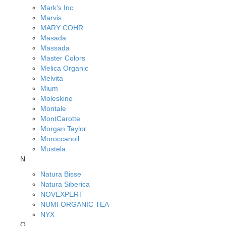
Mark's Inc
Marvis
MARY COHR
Masada
Massada
Master Colors
Melica Organic
Melvita
Mium
Moleskine
Montale
MontCarotte
Morgan Taylor
Moroccanoil
Mustela
N
Natura Bisse
Natura Siberica
NOVEXPERT
NUMI ORGANIC TEA
NYX
O