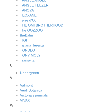
TANGLE ANGEL
TANGLE TEEZER
TANOYA
TEOXANE
Terre d'Oc
THE OMI BROTHERHOOD
The OOZZOO
theBalm
TIGI
Tiziana Terenzi
TONDEO
TONY MOLY
Transvital
U
Undergreen
V
Valmont
Veoli Botanica
Victoria's journals
VIVAX
W