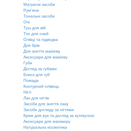
Матуючи засоби
Рум'яна
Тональні засоби
Очі
Туш для вій
Тіні для очей
Олівці та підводка
Для брів
Для зняття макіяжу
Аксесуари для макіяжу
Губи
Догляд за губами
Блиск для губ
Помада
Контурний олівець
Нігті
Лак для нігтів
Засоби для зняття лаку
Засоби догляду за нігтями
Крем для рук та догляд за кутикулою
Аксесуари для манікюру
Натуральна косметика