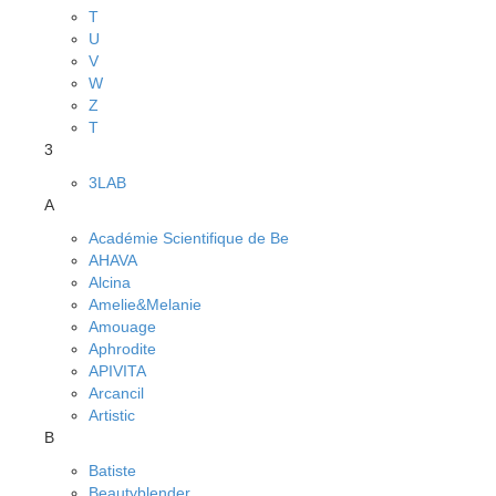
T
U
V
W
Z
Т
3
3LAB
A
Académie Scientifique de Be
AHAVA
Alcina
Amelie&Melanie
Amouage
Aphrodite
APIVITA
Arcancil
Artistic
B
Batiste
Beautyblender