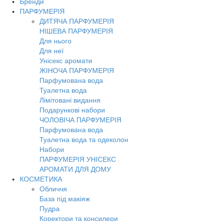
Бренди
Toggl
ПАРФУМЕРІЯ
navig
ДИТЯЧА ПАРФУМЕРІЯ
НІШЕВА ПАРФУМЕРІЯ
Для нього
Для неї
Унісекс аромати
ЖІНОЧА ПАРФУМЕРІЯ
Парфумована вода
Туалетна вода
Лімітовані видання
Подарункові набори
ЧОЛОВІЧА ПАРФУМЕРІЯ
Парфумована вода
Туалетна вода та одеколон
Набори
ПАРФУМЕРІЯ УНІСЕКС
АРОМАТИ ДЛЯ ДОМУ
КОСМЕТИКА
Обличчя
База під макіяж
Пудра
Коректори та консилери