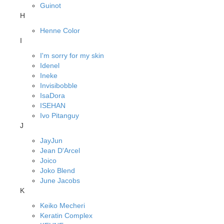
Guinot
H
Henne Color
I
I'm sorry for my skin
Idenel
Ineke
Invisibobble
IsaDora
ISEHAN
Ivo Pitanguy
J
JayJun
Jean D'Arcel
Joico
Joko Blend
June Jacobs
K
Keiko Mecheri
Keratin Complex