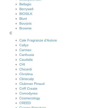
Bellagio
Berrywell
BIOSILK
Blunt
Bourjois
Brownie
C
Cale Fragranze d'Autore
Callys
Carmex
Carthusia
Caudalie
CHI
Chicardi
Christina
Cliniscalp
Clubman Pinaud
CnR Create
Comodynes
Cosmecology
CREED
Cuarzo Signature