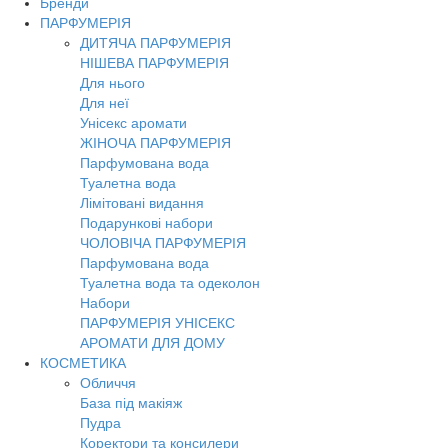
Бренди
Toggl
ПАРФУМЕРІЯ
navig
ДИТЯЧА ПАРФУМЕРІЯ
НІШЕВА ПАРФУМЕРІЯ
Для нього
Для неї
Унісекс аромати
ЖІНОЧА ПАРФУМЕРІЯ
Парфумована вода
Туалетна вода
Лімітовані видання
Подарункові набори
ЧОЛОВІЧА ПАРФУМЕРІЯ
Парфумована вода
Туалетна вода та одеколон
Набори
ПАРФУМЕРІЯ УНІСЕКС
АРОМАТИ ДЛЯ ДОМУ
КОСМЕТИКА
Обличчя
База під макіяж
Пудра
Коректори та консилери