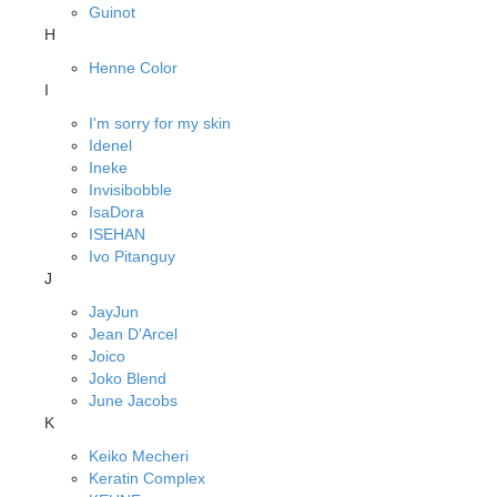
Guinot
H
Henne Color
I
I'm sorry for my skin
Idenel
Ineke
Invisibobble
IsaDora
ISEHAN
Ivo Pitanguy
J
JayJun
Jean D'Arcel
Joico
Joko Blend
June Jacobs
K
Keiko Mecheri
Keratin Complex