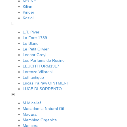
KEUNE
Kilian
Kinder
Koziol
L
L.T. Piver
La Fare 1789
Le Blanc
Le Petit Olivier
Leonor Greyl
Les Parfums de Rosine
LEUCHTTURM1917
Lorenzo Villoresi
Lothantique
Lucas PaPaw OINTMENT
LUCE DI SORRENTO
M
M.Micallef
Macadamia Natural Oil
Madara
Mambino Organics
Mancera