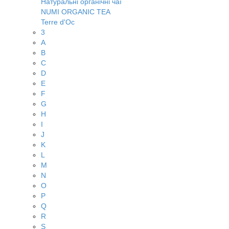
Натуральні органічні чаї
NUMI ORGANIC TEA
Terre d'Oc
3
A
B
C
D
E
F
G
H
I
J
K
L
M
N
O
P
Q
R
S