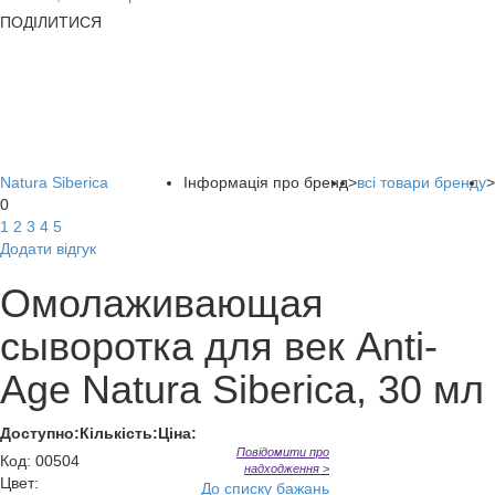
ПОДІЛИТИСЯ
Natura Siberica
Інформація про бренд
>
всі товари бренду
>
0
1
2
3
4
5
Додати відгук
Омолаживающая
сыворотка для век Anti-
Age Natura Siberica, 30 мл
Доступно:
Кількість:
Ціна:
Повідомити про
Код
:
00504
надходження >
Цвет:
До списку бажань