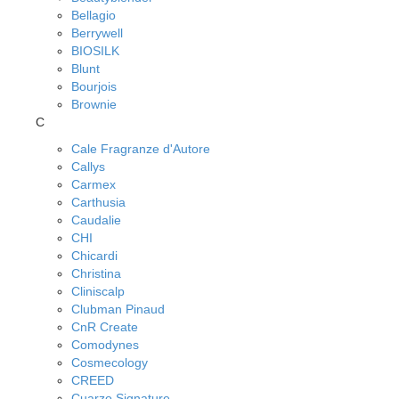
Bellagio
Berrywell
BIOSILK
Blunt
Bourjois
Brownie
C
Cale Fragranze d'Autore
Callys
Carmex
Carthusia
Caudalie
CHI
Chicardi
Christina
Cliniscalp
Clubman Pinaud
CnR Create
Comodynes
Cosmecology
CREED
Cuarzo Signature