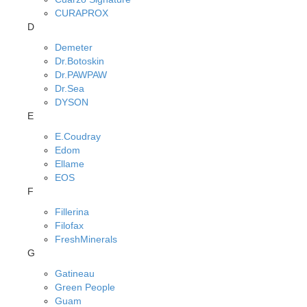
CURAPROX
D
Demeter
Dr.Botoskin
Dr.PAWPAW
Dr.Sea
DYSON
E
E.Coudray
Edom
Ellame
EOS
F
Fillerina
Filofax
FreshMinerals
G
Gatineau
Green People
Guam