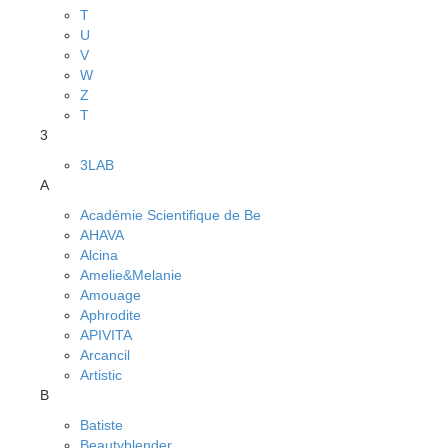
T
U
V
W
Z
Т
3
3LAB
A
Académie Scientifique de Be
AHAVA
Alcina
Amelie&Melanie
Amouage
Aphrodite
APIVITA
Arcancil
Artistic
B
Batiste
Beautyblender