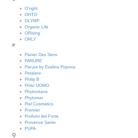
O'right
OHTO
OLYMP
Organic Life
ORising
ORLY
P
Panier Des Sens
PARURE
Parure by Evelina Popova
Petalare
Philip B
Phito UOMO
Phytocéane
Phytomer
Piel Cosmetics
Premier
Profumi del Forte
Provence Sante
PUPA
Q