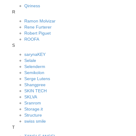
Qiriness
R
Ramon Molvizar
Rene Furterer
Robert Piguet
ROOFA
S
sarynaKEY
Selale
Selenderm
Semikolon
Serge Lutens
Shangpree
SKIN TECH
SKLVA
Sranrom
Storage.it
Structure
swiss smile
T