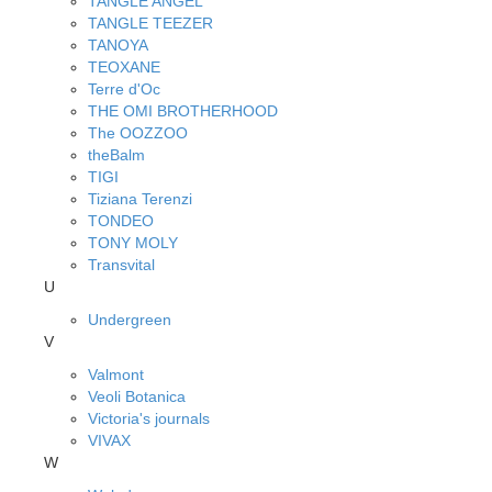
TANGLE ANGEL
TANGLE TEEZER
TANOYA
TEOXANE
Terre d'Oc
THE OMI BROTHERHOOD
The OOZZOO
theBalm
TIGI
Tiziana Terenzi
TONDEO
TONY MOLY
Transvital
U
Undergreen
V
Valmont
Veoli Botanica
Victoria's journals
VIVAX
W