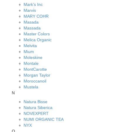
Mark's Inc
Marvis
MARY COHR
Masada
Massada
Master Colors
Melica Organic
Melvita
Mium
Moleskine
Montale
MontCarotte
Morgan Taylor
Moroccanoil
Mustela
N
Natura Bisse
Natura Siberica
NOVEXPERT
NUMI ORGANIC TEA
NYX
O