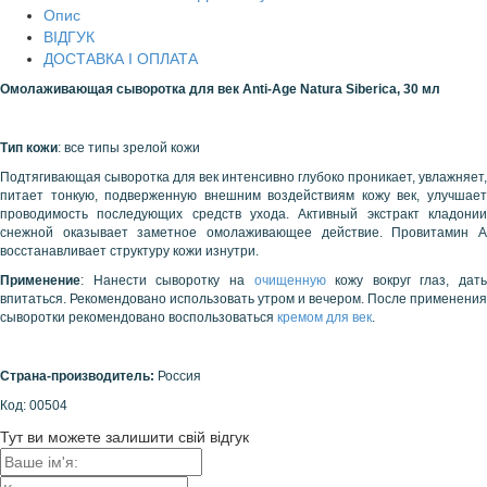
Опис
ВІДГУК
ДОСТАВКА І ОПЛАТА
Омолаживающая сыворотка для век Anti-Age Natura Siberica, 30 мл
Тип кожи
: все типы зрелой кожи
Подтягивающая сыворотка для век интенсивно глубоко проникает, увлажняет,
питает тонкую, подверженную внешним воздействиям кожу век, улучшает
проводимость последующих средств ухода. Активный экстракт кладонии
снежной оказывает заметное омолаживающее действие. Провитамин А
восстанавливает структуру кожи изнутри.
Применение
: Нанести сыворотку на
очищенную
кожу вокруг глаз, дать
впитаться. Рекомендовано использовать утром и вечером. После применения
сыворотки рекомендовано воспользоваться
кремом для век
.
Страна-производитель:
Россия
Код:
00504
Тут ви можете залишити свій відгук