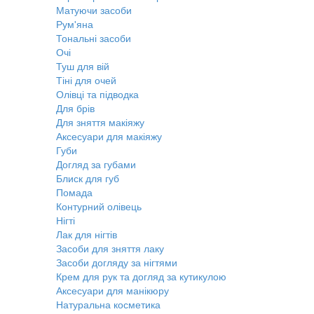
Матуючи засоби
Рум'яна
Тональні засоби
Очі
Туш для вій
Тіні для очей
Олівці та підводка
Для брів
Для зняття макіяжу
Аксесуари для макіяжу
Губи
Догляд за губами
Блиск для губ
Помада
Контурний олівець
Нігті
Лак для нігтів
Засоби для зняття лаку
Засоби догляду за нігтями
Крем для рук та догляд за кутикулою
Аксесуари для манікюру
Натуральна косметика