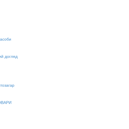
засоби
вий догляд
тозагар
ОВАРИ