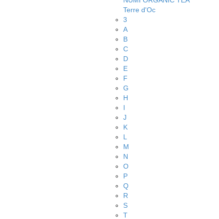
NUMI ORGANIC TEA
Terre d'Oc
3
A
B
C
D
E
F
G
H
I
J
K
L
M
N
O
P
Q
R
S
T