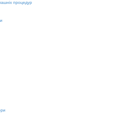
машніх процедур
ни
ери