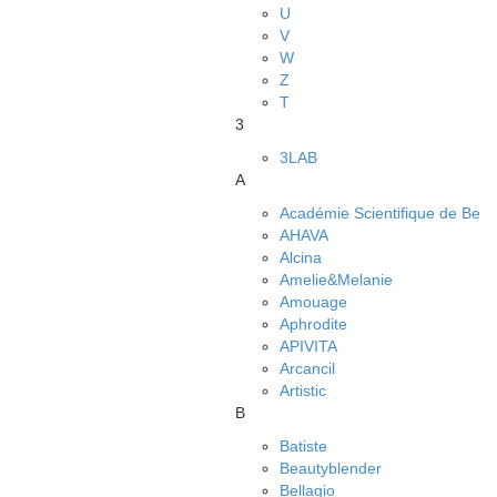
U
V
W
Z
Т
3
3LAB
A
Académie Scientifique de Be
AHAVA
Alcina
Amelie&Melanie
Amouage
Aphrodite
APIVITA
Arcancil
Artistic
B
Batiste
Beautyblender
Bellagio