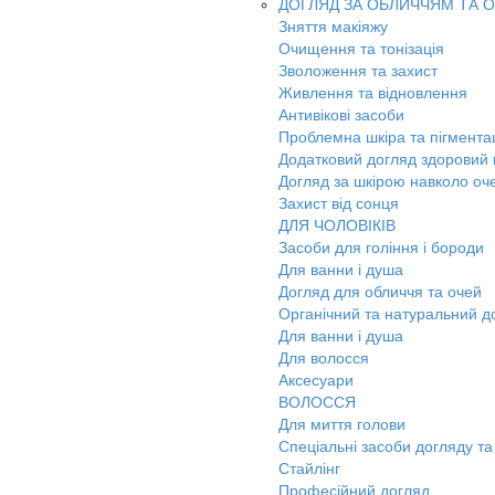
ДОГЛЯД ЗА ОБЛИЧЧЯМ ТА 
Зняття макіяжу
Очищення та тонізація
Зволоження та захист
Живлення та відновлення
Антивікові засоби
Проблемна шкіра та пігмента
Додатковий догляд здоровий к
Догляд за шкірою навколо оч
Захист від сонця
ДЛЯ ЧОЛОВІКІВ
Засоби для гоління і бороди
Для ванни і душа
Догляд для обличчя та очей
Органічний та натуральний д
Для ванни і душа
Для волосся
Аксесуари
ВОЛОССЯ
Для миття голови
Спеціальні засоби догляду та
Стайлінг
Професійний догляд