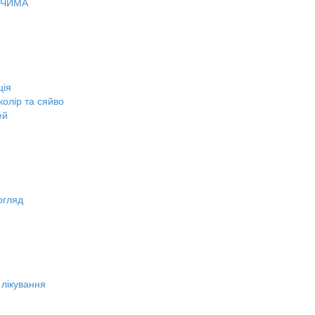
ОЧИМА
ція
олір та сяйво
ей
огляд
 лікування