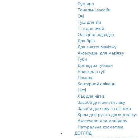
Рум'яна
Тональні засоби
Очі
Туш для вій
Тіні для очей
Олівці та підводка
Для брів
Для зняття макіяжу
Аксесуари для макіяжу
Губи
Догляд за губами
Блиск для губ
Помада
Контурний олівець
Нігті
Лак для нігтів
Засоби для зняття лаку
Засоби догляду за нігтями
Крем для рук та догляд за ку
Аксесуари для манікюру
Натуральна косметика
ДОГЛЯД