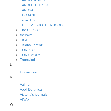
TANGLE ANGEL
TANGLE TEEZER
TANOYA
TEOXANE
Terre d'Oc
THE OMI BROTHERHOOD
The OOZZOO
theBalm
TIGI
Tiziana Terenzi
TONDEO
TONY MOLY
Transvital
U
Undergreen
V
Valmont
Veoli Botanica
Victoria's journals
VIVAX
W