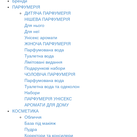
Бренди
Toggl
ПАРФУМЕРІЯ
navig
ДИТЯЧА ПАРФУМЕРІЯ
НІШЕВА ПАРФУМЕРІЯ
Для нього
Для неї
Унісекс аромати
ЖІНОЧА ПАРФУМЕРІЯ
Парфумована вода
Туалетна вода
Лімітовані видання
Подарункові набори
ЧОЛОВІЧА ПАРФУМЕРІЯ
Парфумована вода
Туалетна вода та одеколон
Набори
ПАРФУМЕРІЯ УНІСЕКС
АРОМАТИ ДЛЯ ДОМУ
КОСМЕТИКА
Обличчя
База під макіяж
Пудра
Коректори та консилери