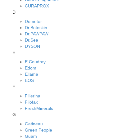
CURAPROX
D
Demeter
Dr.Botoskin
Dr.PAWPAW
Dr.Sea
DYSON
E
E.Coudray
Edom
Ellame
EOS
F
Fillerina
Filofax
FreshMinerals
G
Gatineau
Green People
Guam