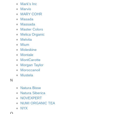
Mark's Inc
Marvis
MARY COHR
Masada
Massada
Master Colors
Melica Organic
Melvita
Mium
Moleskine
Montale
MontCarotte
Morgan Taylor
Moroccanoil
Mustela
N
Natura Bisse
Natura Siberica
NOVEXPERT
NUMI ORGANIC TEA
NYX
O