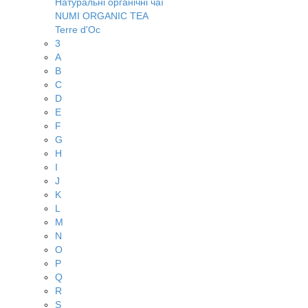
Натуральні органічні чаї
NUMI ORGANIC TEA
Terre d'Oc
3
A
B
C
D
E
F
G
H
I
J
K
L
M
N
O
P
Q
R
S