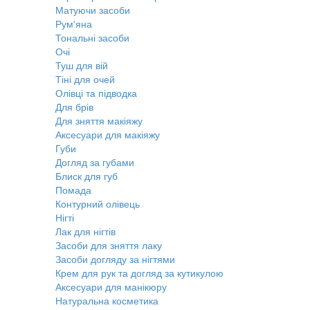
Матуючи засоби
Рум'яна
Тональні засоби
Очі
Туш для вій
Тіні для очей
Олівці та підводка
Для брів
Для зняття макіяжу
Аксесуари для макіяжу
Губи
Догляд за губами
Блиск для губ
Помада
Контурний олівець
Нігті
Лак для нігтів
Засоби для зняття лаку
Засоби догляду за нігтями
Крем для рук та догляд за кутикулою
Аксесуари для манікюру
Натуральна косметика