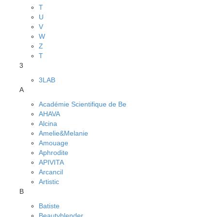
T
U
V
W
Z
Т
3
3LAB
A
Académie Scientifique de Be
AHAVA
Alcina
Amelie&Melanie
Amouage
Aphrodite
APIVITA
Arcancil
Artistic
B
Batiste
Beautyblender