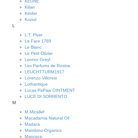
KEUNE
Kilian
Kinder
Koziol
L
L.T. Piver
La Fare 1789
Le Blanc
Le Petit Olivier
Leonor Greyl
Les Parfums de Rosine
LEUCHTTURM1917
Lorenzo Villoresi
Lothantique
Lucas PaPaw OINTMENT
LUCE DI SORRENTO
M
M.Micallef
Macadamia Natural Oil
Madara
Mambino Organics
Mancera