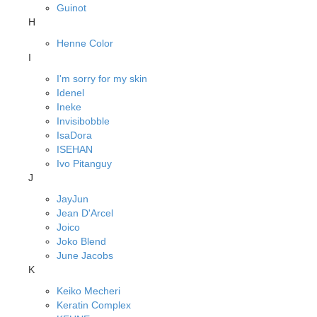
Guinot
H
Henne Color
I
I'm sorry for my skin
Idenel
Ineke
Invisibobble
IsaDora
ISEHAN
Ivo Pitanguy
J
JayJun
Jean D'Arcel
Joico
Joko Blend
June Jacobs
K
Keiko Mecheri
Keratin Complex