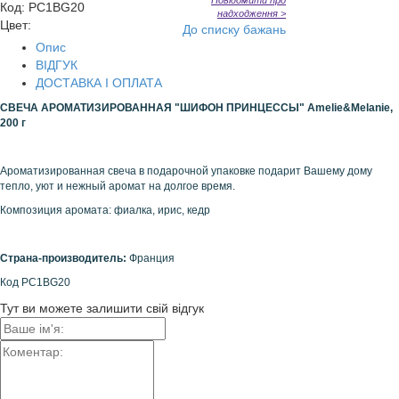
Повідомити про
Код
:
PC1BG20
надходження >
Цвет:
До списку бажань
Опис
ВІДГУК
ДОСТАВКА І ОПЛАТА
СВЕЧА АРОМАТИЗИРОВАННАЯ "ШИФОН ПРИНЦЕССЫ" Amelie&Melanie,
200 г
Ароматизированная свеча в подарочной упаковке подарит Вашему дому
тепло, уют и нежный аромат на долгое время.
Композиция аромата: фиалка, ирис, кедр
Страна-производитель:
Франция
Код PC1BG20
Тут ви можете залишити свій відгук