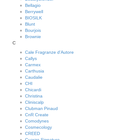
Bellagio
Berrywell
BIOSILK
Blunt
Bourjois
Brownie
C
Cale Fragranze d'Autore
Callys
Carmex
Carthusia
Caudalie
CHI
Chicardi
Christina
Cliniscalp
Clubman Pinaud
CnR Create
Comodynes
Cosmecology
CREED
Cuarzo Signature