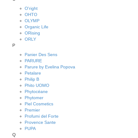
O'right
OHTO
OLYMP
Organic Life
ORising
ORLY
P
Panier Des Sens
PARURE
Parure by Evelina Popova
Petalare
Philip B
Phito UOMO
Phytocéane
Phytomer
Piel Cosmetics
Premier
Profumi del Forte
Provence Sante
PUPA
Q