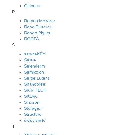
Qiriness
R
Ramon Molvizar
Rene Furterer
Robert Piguet
ROOFA
S
sarynaKEY
Selale
Selenderm
Semikolon
Serge Lutens
Shangpree
SKIN TECH
SKLVA
Sranrom
Storage.it
Structure
swiss smile
T