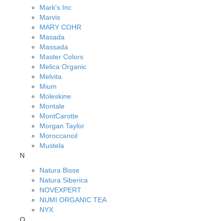
Mark's Inc
Marvis
MARY COHR
Masada
Massada
Master Colors
Melica Organic
Melvita
Mium
Moleskine
Montale
MontCarotte
Morgan Taylor
Moroccanoil
Mustela
N
Natura Bisse
Natura Siberica
NOVEXPERT
NUMI ORGANIC TEA
NYX
O