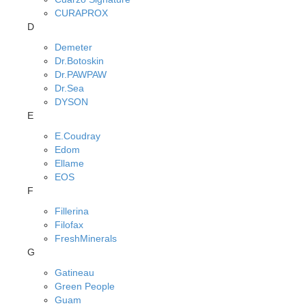
CURAPROX
D
Demeter
Dr.Botoskin
Dr.PAWPAW
Dr.Sea
DYSON
E
E.Coudray
Edom
Ellame
EOS
F
Fillerina
Filofax
FreshMinerals
G
Gatineau
Green People
Guam