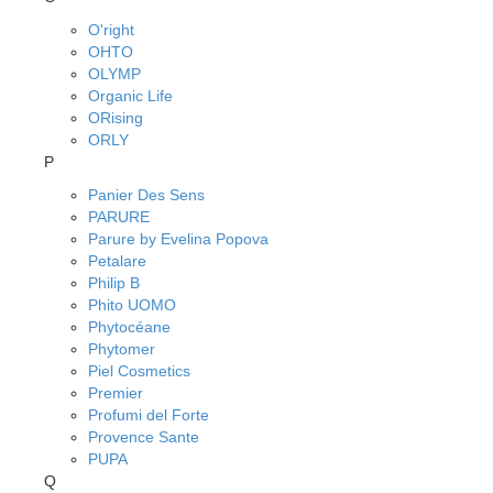
O'right
OHTO
OLYMP
Organic Life
ORising
ORLY
P
Panier Des Sens
PARURE
Parure by Evelina Popova
Petalare
Philip B
Phito UOMO
Phytocéane
Phytomer
Piel Cosmetics
Premier
Profumi del Forte
Provence Sante
PUPA
Q