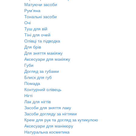
Матуючи засоби
Рум'яна
Тональні засоби
Очі
Туш для вій
Тіні для очей
Олівці та підводка
Для брів
Для зняття макіяжу
Аксесуари для макіяжу
Губи
Догляд за губами
Блиск для губ
Помада
Контурний олівець
Нігті
Лак для нігтів
Засоби для зняття лаку
Засоби догляду за нігтями
Крем для рук та догляд за кутикулою
Аксесуари для манікюру
Натуральна косметика