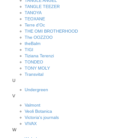
TANGLE ANGEL
TANGLE TEEZER
TANOYA
TEOXANE
Terre d'Oc
THE OMI BROTHERHOOD
The OOZZOO
theBalm
TIGI
Tiziana Terenzi
TONDEO
TONY MOLY
Transvital
U
Undergreen
V
Valmont
Veoli Botanica
Victoria's journals
VIVAX
W