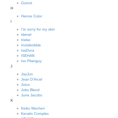
Guinot
H
Henne Color
I
I'm sorry for my skin
Idenel
Ineke
Invisibobble
IsaDora
ISEHAN
Ivo Pitanguy
J
JayJun
Jean D'Arcel
Joico
Joko Blend
June Jacobs
K
Keiko Mecheri
Keratin Complex