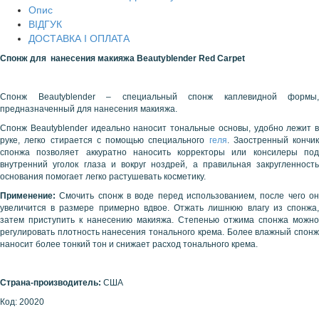
Опис
ВІДГУК
ДОСТАВКА І ОПЛАТА
Спонж для нанесения макияжа
Beautyblender
Red
Carpet
Спонж Beautyblender – специальный спонж каплевидной формы,
предназначенный для нанесения макияжа.
Спонж Beautyblender идеально наносит тональные основы, удобно лежит в
руке, легко стирается с помощью специального
геля
. Заостренный кончик
спонжа позволяет аккуратно наносить корректоры или консилеры под
внутренний уголок глаза и вокруг ноздрей, а правильная закругленность
основания помогает легко растушевать косметику.
Применение:
Смочить спонж в воде перед использованием, после чего о
увеличится в размере примерно вдвое. Отжать лишнюю влагу из спонжа,
затем приступить к нанесению макияжа. Степенью отжима спонжа можно
регулировать плотность нанесения тонального крема. Более влажный спонж
наносит более тонкий тон и снижает расход тонального крема.
Страна-производитель:
США
Код: 20020