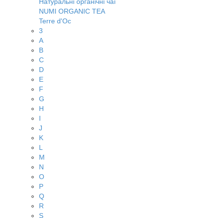
Натуральні органічні чаї
NUMI ORGANIC TEA
Terre d'Oc
3
A
B
C
D
E
F
G
H
I
J
K
L
M
N
O
P
Q
R
S