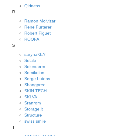
Qiriness
R
Ramon Molvizar
Rene Furterer
Robert Piguet
ROOFA
S
sarynaKEY
Selale
Selenderm
Semikolon
Serge Lutens
Shangpree
SKIN TECH
SKLVA
Sranrom
Storage.it
Structure
swiss smile
T