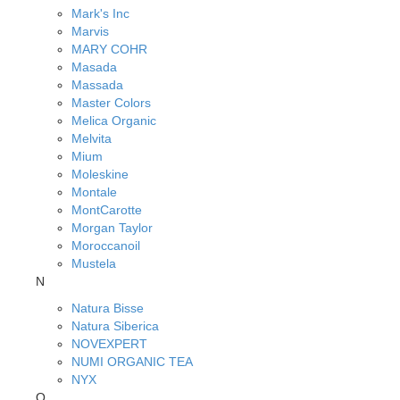
Mark's Inc
Marvis
MARY COHR
Masada
Massada
Master Colors
Melica Organic
Melvita
Mium
Moleskine
Montale
MontCarotte
Morgan Taylor
Moroccanoil
Mustela
N
Natura Bisse
Natura Siberica
NOVEXPERT
NUMI ORGANIC TEA
NYX
O