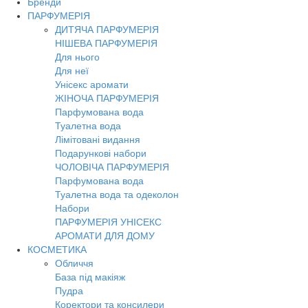
Бренди
Toggl
ПАРФУМЕРІЯ
navig
ДИТЯЧА ПАРФУМЕРІЯ
НІШЕВА ПАРФУМЕРІЯ
Для нього
Для неї
Унісекс аромати
ЖІНОЧА ПАРФУМЕРІЯ
Парфумована вода
Туалетна вода
Лімітовані видання
Подарункові набори
ЧОЛОВІЧА ПАРФУМЕРІЯ
Парфумована вода
Туалетна вода та одеколон
Набори
ПАРФУМЕРІЯ УНІСЕКС
АРОМАТИ ДЛЯ ДОМУ
КОСМЕТИКА
Обличчя
База під макіяж
Пудра
Коректори та консилери