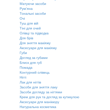
Матуючи засоби
Рум'яна
Тональні засоби
Очі
Туш для вій
Тіні для очей
Олівці та підводка
Для брів
Для зняття макіяжу
Аксесуари для макіяжу
Губи
Догляд за губами
Блиск для губ
Помада
Контурний олівець
Нігті
Лак для нігтів
Засоби для зняття лаку
Засоби догляду за нігтями
Крем для рук та догляд за кутикулою
Аксесуари для манікюру
Натуральна косметика