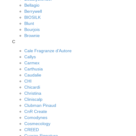
Bellagio
Berrywell
BIOSILK
Blunt
Bourjois
Brownie
C
Cale Fragranze d'Autore
Callys
Carmex
Carthusia
Caudalie
CHI
Chicardi
Christina
Cliniscalp
Clubman Pinaud
CnR Create
Comodynes
Cosmecology
CREED
Cuarzo Signature