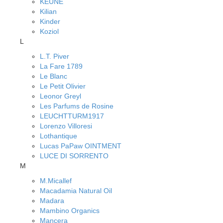
KEUNE
Kilian
Kinder
Koziol
L
L.T. Piver
La Fare 1789
Le Blanc
Le Petit Olivier
Leonor Greyl
Les Parfums de Rosine
LEUCHTTURM1917
Lorenzo Villoresi
Lothantique
Lucas PaPaw OINTMENT
LUCE DI SORRENTO
M
M.Micallef
Macadamia Natural Oil
Madara
Mambino Organics
Mancera