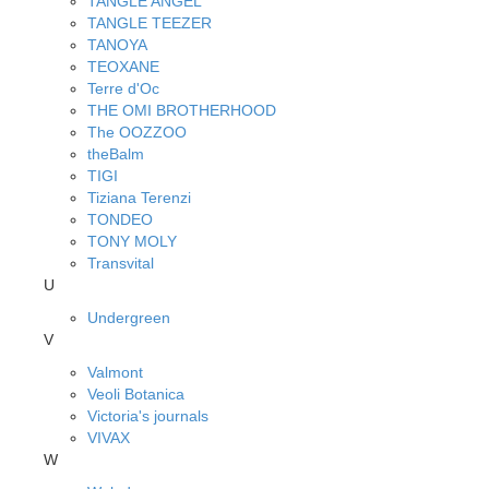
TANGLE ANGEL
TANGLE TEEZER
TANOYA
TEOXANE
Terre d'Oc
THE OMI BROTHERHOOD
The OOZZOO
theBalm
TIGI
Tiziana Terenzi
TONDEO
TONY MOLY
Transvital
U
Undergreen
V
Valmont
Veoli Botanica
Victoria's journals
VIVAX
W