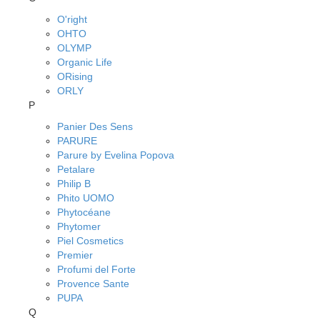
O'right
OHTO
OLYMP
Organic Life
ORising
ORLY
P
Panier Des Sens
PARURE
Parure by Evelina Popova
Petalare
Philip B
Phito UOMO
Phytocéane
Phytomer
Piel Cosmetics
Premier
Profumi del Forte
Provence Sante
PUPA
Q