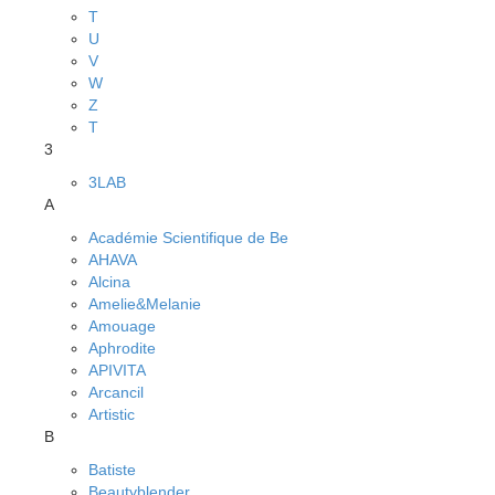
T
U
V
W
Z
Т
3
3LAB
A
Académie Scientifique de Be
AHAVA
Alcina
Amelie&Melanie
Amouage
Aphrodite
APIVITA
Arcancil
Artistic
B
Batiste
Beautyblender