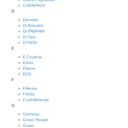
CURAPROX
D
Demeter
Dr.Botoskin
Dr.PAWPAW
Dr.Sea
DYSON
E
E.Coudray
Edom
Ellame
EOS
F
Fillerina
Filofax
FreshMinerals
G
Gatineau
Green People
Guam