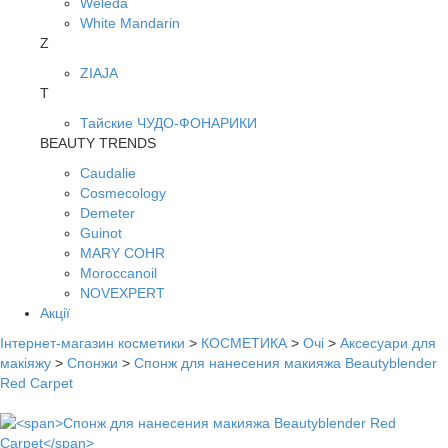
Weleda
White Mandarin
Z
ZIAJA
Т
Тайские ЧУДО-ФОНАРИКИ
BEAUTY TRENDS
Caudalie
Cosmecology
Demeter
Guinot
MARY COHR
Moroccanoil
NOVEXPERT
Акції
Інтернет-магазин косметики
>
КОСМЕТИКА
>
Очі
>
Аксесуари для
макіяжу
>
Спонжи
>
Спонж для нанесения макияжа Beautyblender
Red Carpet