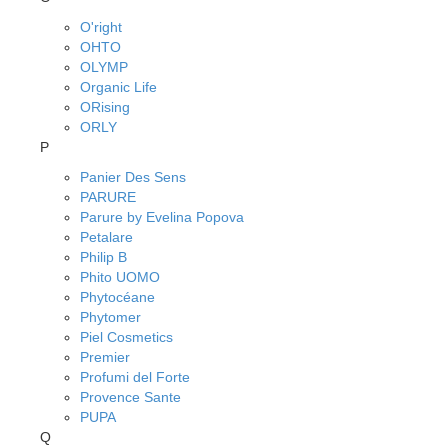
O'right
OHTO
OLYMP
Organic Life
ORising
ORLY
P
Panier Des Sens
PARURE
Parure by Evelina Popova
Petalare
Philip B
Phito UOMO
Phytocéane
Phytomer
Piel Cosmetics
Premier
Profumi del Forte
Provence Sante
PUPA
Q