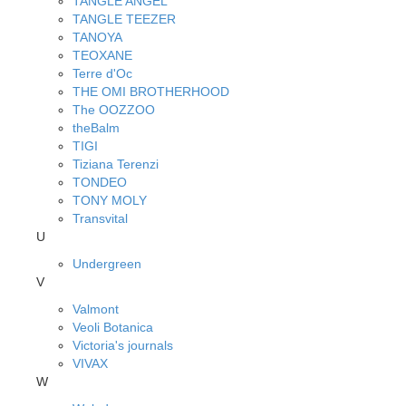
TANGLE ANGEL
TANGLE TEEZER
TANOYA
TEOXANE
Terre d'Oc
THE OMI BROTHERHOOD
The OOZZOO
theBalm
TIGI
Tiziana Terenzi
TONDEO
TONY MOLY
Transvital
U
Undergreen
V
Valmont
Veoli Botanica
Victoria's journals
VIVAX
W