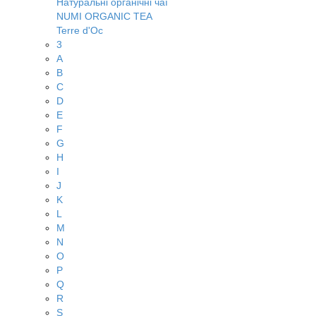
Натуральні органічні чаї
NUMI ORGANIC TEA
Terre d'Oc
3
A
B
C
D
E
F
G
H
I
J
K
L
M
N
O
P
Q
R
S