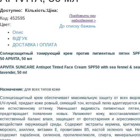
Доступно:
Кількість:
Ціна:
Повідомити про
Код
:
452595
надходження >
Цвет:
До списку бажань
Опис
ВІДГУК
ДОСТАВКА І ОПЛАТА
Солнцезащитный тонирующий крем против пигментных пятен
SPF
50
APIVITA
, 50 мл
APIVITA
SUNCARE Antispot Tinted Face Cream SPF50 with sea fennel & se
lavender, 50 ml
Назначение:
для всех типов кожи
Солнцезащитный крем обеспечивает максимальную защиту от всех видов
UV-лучей, придает коже ровный, сияющий тон, который легко адаптируется к
ее естественному оттенку. Уменьшает видимость пигментных пятен,
предотвращает появление новых. Увлажняет кожу, восстанавливает
естественный баланс влаги, защищает от фотостарения и агрессивного
воздействия окружающей среды. Содержит экстракты кермека, критмума
морского, ахиллеи, витамин Е, провитамин В5, настой зеленого чая. Не
содержит парабенов, силионов, пропиленгликоля, спирта, минерального