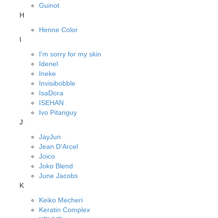
Guinot
H
Henne Color
I
I'm sorry for my skin
Idenel
Ineke
Invisibobble
IsaDora
ISEHAN
Ivo Pitanguy
J
JayJun
Jean D'Arcel
Joico
Joko Blend
June Jacobs
K
Keiko Mecheri
Keratin Complex