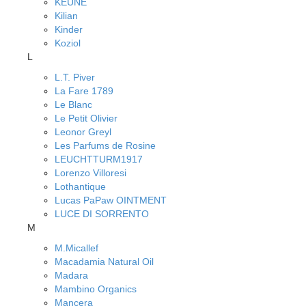
KEUNE
Kilian
Kinder
Koziol
L
L.T. Piver
La Fare 1789
Le Blanc
Le Petit Olivier
Leonor Greyl
Les Parfums de Rosine
LEUCHTTURM1917
Lorenzo Villoresi
Lothantique
Lucas PaPaw OINTMENT
LUCE DI SORRENTO
M
M.Micallef
Macadamia Natural Oil
Madara
Mambino Organics
Mancera