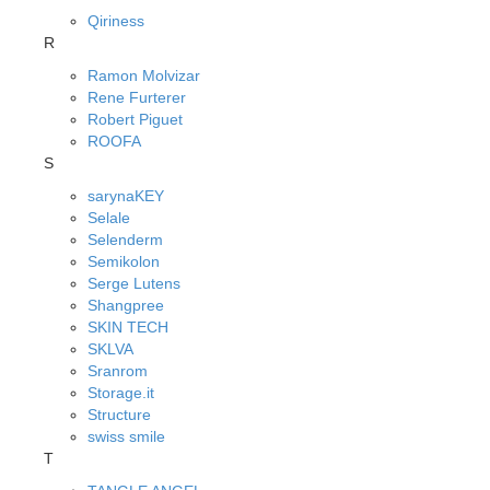
Qiriness
R
Ramon Molvizar
Rene Furterer
Robert Piguet
ROOFA
S
sarynaKEY
Selale
Selenderm
Semikolon
Serge Lutens
Shangpree
SKIN TECH
SKLVA
Sranrom
Storage.it
Structure
swiss smile
T