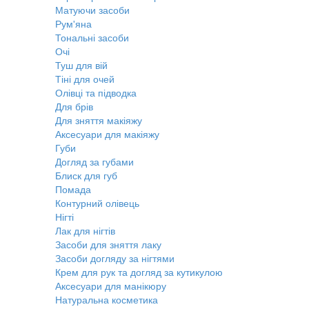
Матуючи засоби
Рум'яна
Тональні засоби
Очі
Туш для вій
Тіні для очей
Олівці та підводка
Для брів
Для зняття макіяжу
Аксесуари для макіяжу
Губи
Догляд за губами
Блиск для губ
Помада
Контурний олівець
Нігті
Лак для нігтів
Засоби для зняття лаку
Засоби догляду за нігтями
Крем для рук та догляд за кутикулою
Аксесуари для манікюру
Натуральна косметика