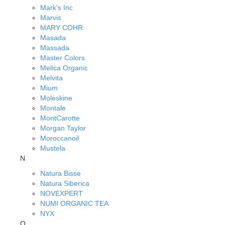
Mark's Inc
Marvis
MARY COHR
Masada
Massada
Master Colors
Melica Organic
Melvita
Mium
Moleskine
Montale
MontCarotte
Morgan Taylor
Moroccanoil
Mustela
N
Natura Bisse
Natura Siberica
NOVEXPERT
NUMI ORGANIC TEA
NYX
O