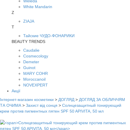
Weleda
White Mandarin
Z
ZIAJA
Т
Тайские ЧУДО-ФОНАРИКИ
BEAUTY TRENDS
Caudalie
Cosmecology
Demeter
Guinot
MARY COHR
Moroccanoil
NOVEXPERT
Акції
Інтернет-магазин косметики
>
ДОГЛЯД
>
ДОГЛЯД ЗА ОБЛИЧЧЯМ
ТА ОЧИМА
>
Захист від сонця
>
Солнцезащитный тонирующий
крем против пигментных пятен SPF 50 APIVITA, 50 мл