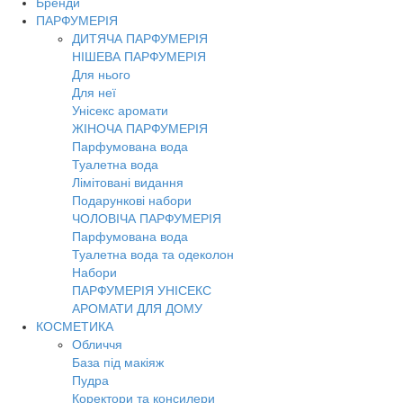
Бренди
Toggl
ПАРФУМЕРІЯ
navig
ДИТЯЧА ПАРФУМЕРІЯ
НІШЕВА ПАРФУМЕРІЯ
Для нього
Для неї
Унісекс аромати
ЖІНОЧА ПАРФУМЕРІЯ
Парфумована вода
Туалетна вода
Лімітовані видання
Подарункові набори
ЧОЛОВІЧА ПАРФУМЕРІЯ
Парфумована вода
Туалетна вода та одеколон
Набори
ПАРФУМЕРІЯ УНІСЕКС
АРОМАТИ ДЛЯ ДОМУ
КОСМЕТИКА
Обличчя
База під макіяж
Пудра
Коректори та консилери