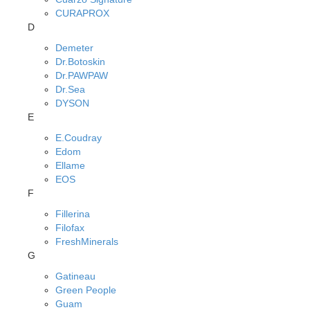
CURAPROX
D
Demeter
Dr.Botoskin
Dr.PAWPAW
Dr.Sea
DYSON
E
E.Coudray
Edom
Ellame
EOS
F
Fillerina
Filofax
FreshMinerals
G
Gatineau
Green People
Guam