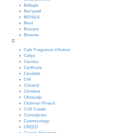
Bellagio
Berrywell
BIOSILK
Blunt
Bourjois
Brownie
C
Cale Fragranze d'Autore
Callys
Carmex
Carthusia
Caudalie
CHI
Chicardi
Christina
Cliniscalp
Clubman Pinaud
CnR Create
Comodynes
Cosmecology
CREED
Cuarzo Signature