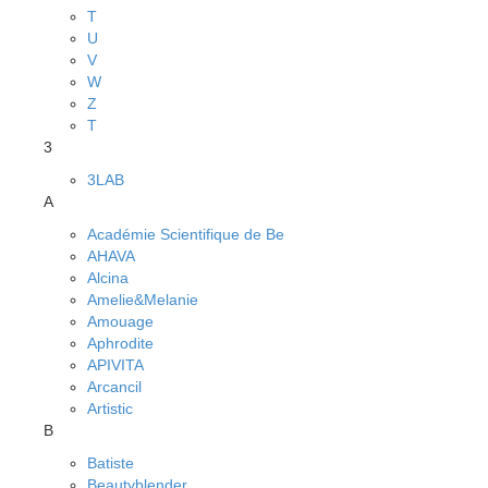
T
U
V
W
Z
Т
3
3LAB
A
Académie Scientifique de Be
AHAVA
Alcina
Amelie&Melanie
Amouage
Aphrodite
APIVITA
Arcancil
Artistic
B
Batiste
Beautyblender