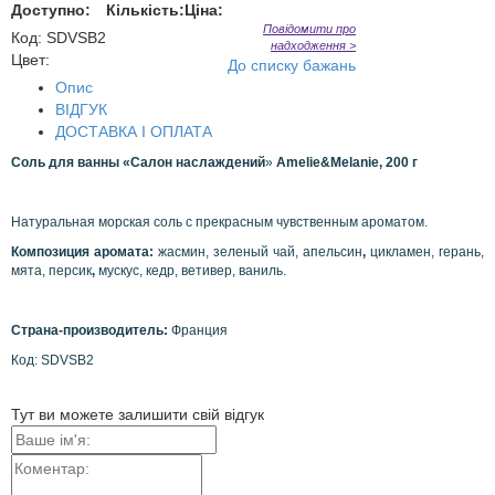
Доступно:
Кількість:
Ціна:
Повідомити про
Код
:
SDVSB2
надходження >
Цвет:
До списку бажань
Опис
ВІДГУК
ДОСТАВКА І ОПЛАТА
Соль для ванны
«
Салон наслаждений
»
Amelie&Melanie, 200 г
Натуральная морская соль с прекрасным чувственным ароматом.
Композиция аромата:
жасмин, зеленый чай, апельсин
,
цикламен, герань,
мята, персик
,
мускус, кедр, ветивер, ваниль.
Страна-производитель:
Франция
Код: SDVSB2
Тут ви можете залишити свій відгук