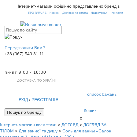
Інтернет-магазин офіційно представлених брендів
ПРО PARURE
Новини
Доставка та оплата
Наш журнал
Контакти
Передзвонити Вам?
+38 (067) 540 31 11
пн-пт 9:00 - 18:00
ДОСТАВКА ПО УКРАЇНІ
список бажань
ВХІД
/
РЕЄСТРАЦІЯ
Кошик
Пошук по бренду
0
Інтернет-магазин косметики
>
ДОГЛЯД
>
ДОГЛЯД ЗА
Toggl
ТІЛОМ
>
Для ванної та душу
>
Соль для ванны «Салон
navig