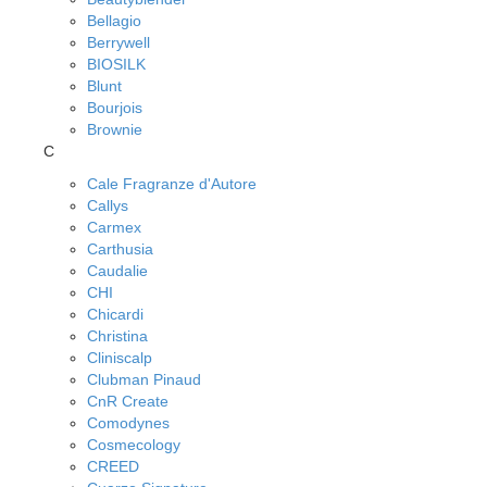
Bellagio
Berrywell
BIOSILK
Blunt
Bourjois
Brownie
C
Cale Fragranze d'Autore
Callys
Carmex
Carthusia
Caudalie
CHI
Chicardi
Christina
Cliniscalp
Clubman Pinaud
CnR Create
Comodynes
Cosmecology
CREED