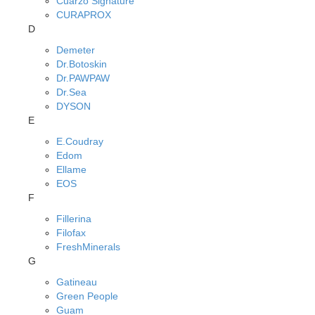
Cuarzo Signature
CURAPROX
D
Demeter
Dr.Botoskin
Dr.PAWPAW
Dr.Sea
DYSON
E
E.Coudray
Edom
Ellame
EOS
F
Fillerina
Filofax
FreshMinerals
G
Gatineau
Green People
Guam