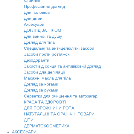
Стайлінг
Професійний догляд
Для чоловіків
Для дітей
Аксесуари
ДОГЛЯД ЗА ТІЛОМ
Для ванної та душу
Догляд для тіла
Спеціальні та антицелюлітні засоби
Засоби проти розтяжок
Дезодоранти
Захист від сонця та антивіковий догляд
Засоби для депіляції
Масажні масла для тіла
Догляд за ногами
Догляд за руками
Серветки для очищення та автозагар
КРАСА ТА ЗДОРОВ'Я
ДЛЯ ПОРОЖНИНИ РОТА
НАТУРАЛЬНІ ТА ОРАНІЧНІ ТОВАРИ
ДІТИ
ДЕРМАТОКОСМЕТИКА
АКСЕСУАРИ