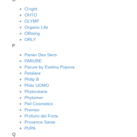
O'right
OHTO
OLYMP
Organic Life
ORising
ORLY
P
Panier Des Sens
PARURE
Parure by Evelina Popova
Petalare
Philip B
Phito UOMO
Phytocéane
Phytomer
Piel Cosmetics
Premier
Profumi del Forte
Provence Sante
PUPA
Q