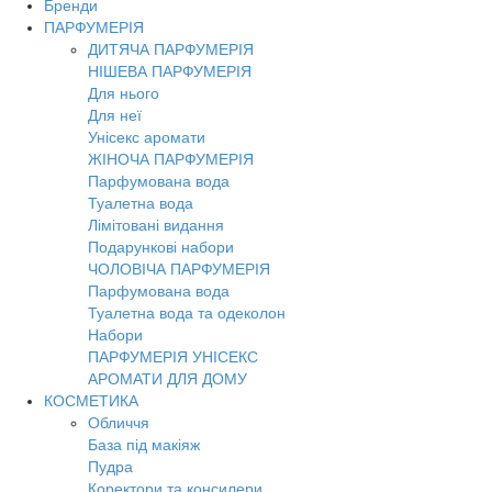
Бренди
Toggl
ПАРФУМЕРІЯ
navig
ДИТЯЧА ПАРФУМЕРІЯ
НІШЕВА ПАРФУМЕРІЯ
Для нього
Для неї
Унісекс аромати
ЖІНОЧА ПАРФУМЕРІЯ
Парфумована вода
Туалетна вода
Лімітовані видання
Подарункові набори
ЧОЛОВІЧА ПАРФУМЕРІЯ
Парфумована вода
Туалетна вода та одеколон
Набори
ПАРФУМЕРІЯ УНІСЕКС
АРОМАТИ ДЛЯ ДОМУ
КОСМЕТИКА
Обличчя
База під макіяж
Пудра
Коректори та консилери