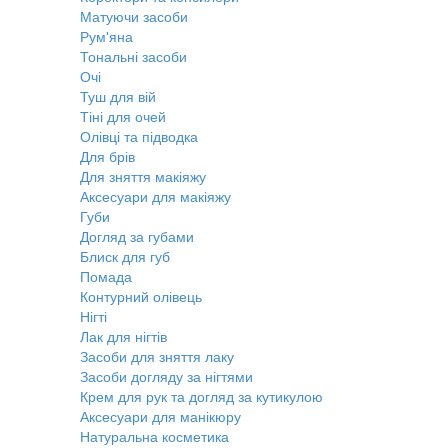
Матуючи засоби
Рум'яна
Тональні засоби
Очі
Туш для вій
Тіні для очей
Олівці та підводка
Для брів
Для зняття макіяжу
Аксесуари для макіяжу
Губи
Догляд за губами
Блиск для губ
Помада
Контурний олівець
Нігті
Лак для нігтів
Засоби для зняття лаку
Засоби догляду за нігтями
Крем для рук та догляд за кутикулою
Аксесуари для манікюру
Натуральна косметика