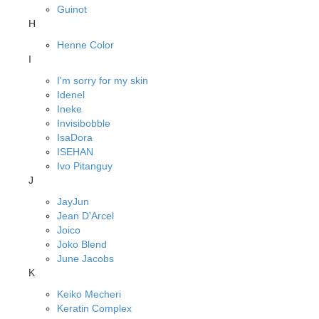
Guinot
H
Henne Color
I
I'm sorry for my skin
Idenel
Ineke
Invisibobble
IsaDora
ISEHAN
Ivo Pitanguy
J
JayJun
Jean D'Arcel
Joico
Joko Blend
June Jacobs
K
Keiko Mecheri
Keratin Complex