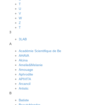
T
U
V
W
Z
Т
3
3LAB
A
Académie Scientifique de Be
AHAVA
Alcina
Amelie&Melanie
Amouage
Aphrodite
APIVITA
Arcancil
Artistic
B
Batiste
Beautyblender