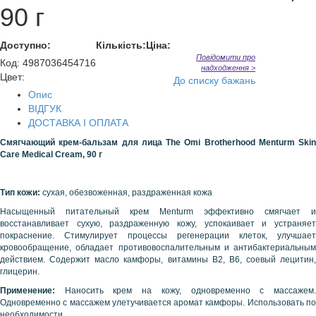
90 г
Доступно:
Кількість:
Ціна:
Повідомити про
Код
:
4987036454716
надходження >
Цвет:
До списку бажань
Опис
ВІДГУК
ДОСТАВКА І ОПЛАТА
Смягчающий крем-бальзам для лица
The Omi Brotherhood Menturm
Skin
Care Medical Cream, 90 г
Тип кожи:
сухая, обезвоженная, раздраженная кожа
Насыщенный питательный крем Menturm эффективно смягчает и
восстанавливает сухую, раздраженную кожу, успокаивает и устраняет
покраснение. Стимулирует процессы регенерации клеток, улучшает
кровообращение, обладает противовоспалительным и антибактериальным
действием. Содержит масло камфоры, витамины В2, В6, соевый лецитин,
глицерин.
Применение:
Наносить крем на кожу, одновременно с массажем
Одновременно с массажем улетучивается аромат камфоры. Использовать по
необходимости.