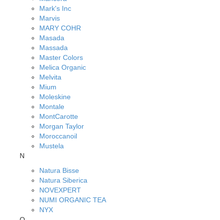
Mark's Inc
Marvis
MARY COHR
Masada
Massada
Master Colors
Melica Organic
Melvita
Mium
Moleskine
Montale
MontCarotte
Morgan Taylor
Moroccanoil
Mustela
N
Natura Bisse
Natura Siberica
NOVEXPERT
NUMI ORGANIC TEA
NYX
O