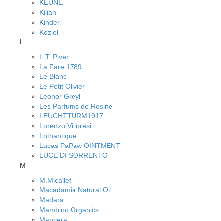
KEUNE
Kilian
Kinder
Koziol
L
L.T. Piver
La Fare 1789
Le Blanc
Le Petit Olivier
Leonor Greyl
Les Parfums de Rosine
LEUCHTTURM1917
Lorenzo Villoresi
Lothantique
Lucas PaPaw OINTMENT
LUCE DI SORRENTO
M
M.Micallef
Macadamia Natural Oil
Madara
Mambino Organics
Mancera