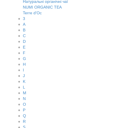
Натуральні органічні чаї
NUMI ORGANIC TEA
Terre d'Oc
3
A
B
C
D
E
F
G
H
I
J
K
L
M
N
O
P
Q
R
S