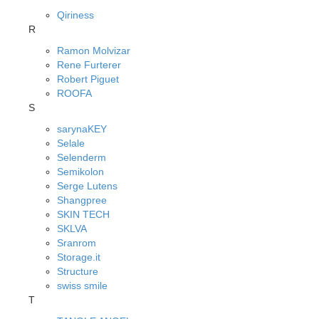
Qiriness
R
Ramon Molvizar
Rene Furterer
Robert Piguet
ROOFA
S
sarynaKEY
Selale
Selenderm
Semikolon
Serge Lutens
Shangpree
SKIN TECH
SKLVA
Sranrom
Storage.it
Structure
swiss smile
T