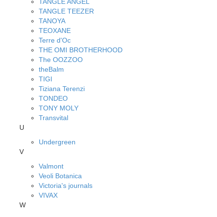
TANGLE ANGEL
TANGLE TEEZER
TANOYA
TEOXANE
Terre d'Oc
THE OMI BROTHERHOOD
The OOZZOO
theBalm
TIGI
Tiziana Terenzi
TONDEO
TONY MOLY
Transvital
U
Undergreen
V
Valmont
Veoli Botanica
Victoria's journals
VIVAX
W