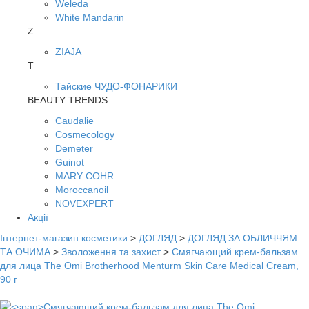
Weleda
White Mandarin
Z
ZIAJA
Т
Тайские ЧУДО-ФОНАРИКИ
BEAUTY TRENDS
Caudalie
Cosmecology
Demeter
Guinot
MARY COHR
Moroccanoil
NOVEXPERT
Акції
Інтернет-магазин косметики
>
ДОГЛЯД
>
ДОГЛЯД ЗА ОБЛИЧЧЯМ
ТА ОЧИМА
>
Зволоження та захист
>
Смягчающий крем-бальзам
для лица The Omi Brotherhood Menturm Skin Care Medical Cream,
90 г