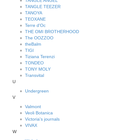
TANGLE ANGEL
TANGLE TEEZER
TANOYA
TEOXANE
Terre d'Oc
THE OMI BROTHERHOOD
The OOZZOO
theBalm
TIGI
Tiziana Terenzi
TONDEO
TONY MOLY
Transvital
U
Undergreen
V
Valmont
Veoli Botanica
Victoria's journals
VIVAX
W