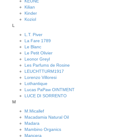
KEUNE
Kilian
Kinder
Koziol
L
L.T. Piver
La Fare 1789
Le Blanc
Le Petit Olivier
Leonor Greyl
Les Parfums de Rosine
LEUCHTTURM1917
Lorenzo Villoresi
Lothantique
Lucas PaPaw OINTMENT
LUCE DI SORRENTO
M
M.Micallef
Macadamia Natural Oil
Madara
Mambino Organics
Mancera