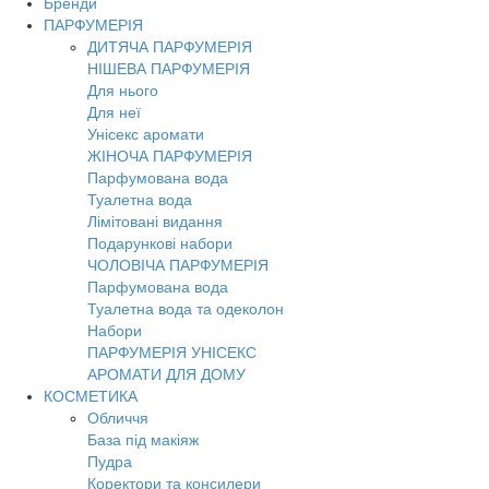
Бренди
Toggl
ПАРФУМЕРІЯ
navig
ДИТЯЧА ПАРФУМЕРІЯ
НІШЕВА ПАРФУМЕРІЯ
Для нього
Для неї
Унісекс аромати
ЖІНОЧА ПАРФУМЕРІЯ
Парфумована вода
Туалетна вода
Лімітовані видання
Подарункові набори
ЧОЛОВІЧА ПАРФУМЕРІЯ
Парфумована вода
Туалетна вода та одеколон
Набори
ПАРФУМЕРІЯ УНІСЕКС
АРОМАТИ ДЛЯ ДОМУ
КОСМЕТИКА
Обличчя
База під макіяж
Пудра
Коректори та консилери