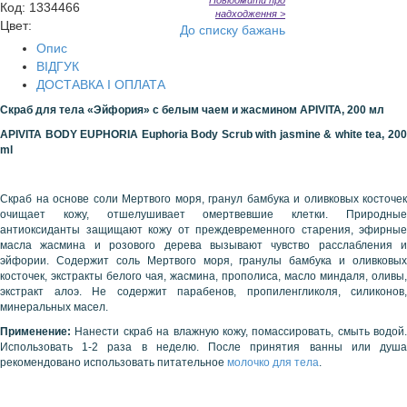
Повідомити про
Код
:
1334466
надходження >
Цвет:
До списку бажань
Опис
ВІДГУК
ДОСТАВКА І ОПЛАТА
Скраб для тела «Эйфория» с белым чаем и жасмином
APIVITA
, 200 мл
APIVITA
BODY EUPHORIA Euphoria
Body Scrub
with jasmine & white tea, 20
ml
Скраб на основе соли Мертвого моря, гранул бамбука и оливковых косточек
очищает кожу, отшелушивает омертвевшие клетки. Природные
антиоксиданты защищают кожу от преждевременного старения, эфирные
масла жасмина и розового дерева вызывают чувство расслабления и
эйфории. Содержит соль Мертвого моря, гранулы бамбука и оливковых
косточек, экстракты белого чая, жасмина, прополиса, масло миндаля, оливы,
экстракт алоэ. Не содержит парабенов, пропиленгликоля, силиконов,
минеральных масел.
Применение:
Нанести скраб на влажную кожу, помассировать, смыть водой.
Использовать 1-2 раза в неделю. После принятия ванны или душа
рекомендовано использовать питательное
молочко для тела
.