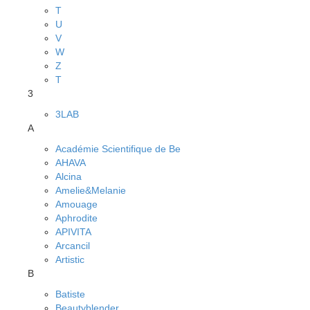
T
U
V
W
Z
Т
3
3LAB
A
Académie Scientifique de Be
AHAVA
Alcina
Amelie&Melanie
Amouage
Aphrodite
APIVITA
Arcancil
Artistic
B
Batiste
Beautyblender