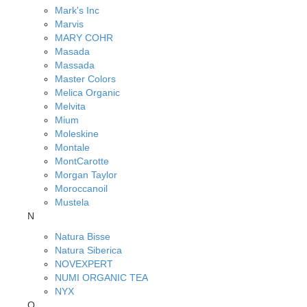
Mark's Inc
Marvis
MARY COHR
Masada
Massada
Master Colors
Melica Organic
Melvita
Mium
Moleskine
Montale
MontCarotte
Morgan Taylor
Moroccanoil
Mustela
N
Natura Bisse
Natura Siberica
NOVEXPERT
NUMI ORGANIC TEA
NYX
O