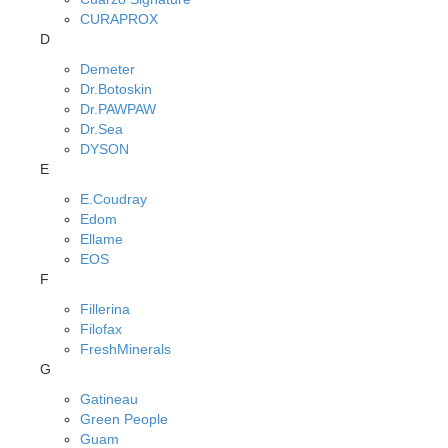
CURAPROX
D
Demeter
Dr.Botoskin
Dr.PAWPAW
Dr.Sea
DYSON
E
E.Coudray
Edom
Ellame
EOS
F
Fillerina
Filofax
FreshMinerals
G
Gatineau
Green People
Guam