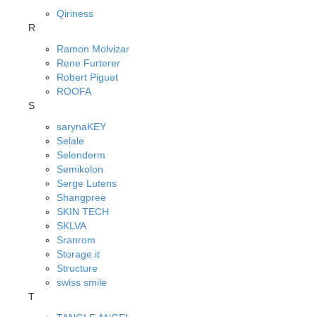
Qiriness
R
Ramon Molvizar
Rene Furterer
Robert Piguet
ROOFA
S
sarynaKEY
Selale
Selenderm
Semikolon
Serge Lutens
Shangpree
SKIN TECH
SKLVA
Sranrom
Storage.it
Structure
swiss smile
T