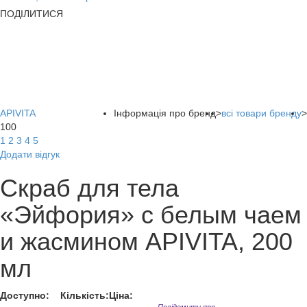
ПОДІЛИТИСЯ
APIVITA
Інформація про бренд
>
всі товари бренду
>
100
1
2
3
4
5
Додати відгук
Скраб для тела
«Эйфория» с белым чаем
и жасмином APIVITA, 200
мл
Доступно:
Кількість:
Ціна: