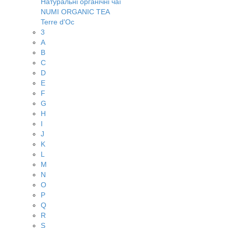
Натуральні органічні чаї
NUMI ORGANIC TEA
Terre d'Oc
3
A
B
C
D
E
F
G
H
I
J
K
L
M
N
O
P
Q
R
S