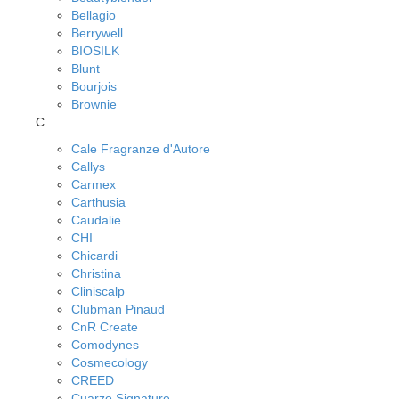
Bellagio
Berrywell
BIOSILK
Blunt
Bourjois
Brownie
C
Cale Fragranze d'Autore
Callys
Carmex
Carthusia
Caudalie
CHI
Chicardi
Christina
Cliniscalp
Clubman Pinaud
CnR Create
Comodynes
Cosmecology
CREED
Cuarzo Signature