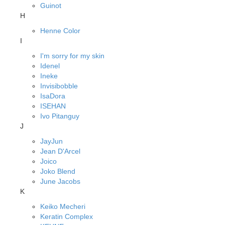
Guinot
H
Henne Color
I
I'm sorry for my skin
Idenel
Ineke
Invisibobble
IsaDora
ISEHAN
Ivo Pitanguy
J
JayJun
Jean D'Arcel
Joico
Joko Blend
June Jacobs
K
Keiko Mecheri
Keratin Complex