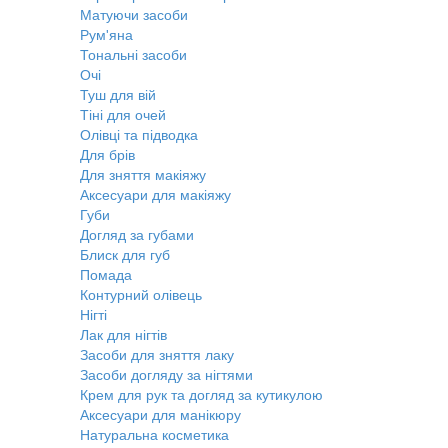
Матуючи засоби
Рум'яна
Тональні засоби
Очі
Туш для вій
Тіні для очей
Олівці та підводка
Для брів
Для зняття макіяжу
Аксесуари для макіяжу
Губи
Догляд за губами
Блиск для губ
Помада
Контурний олівець
Нігті
Лак для нігтів
Засоби для зняття лаку
Засоби догляду за нігтями
Крем для рук та догляд за кутикулою
Аксесуари для манікюру
Натуральна косметика