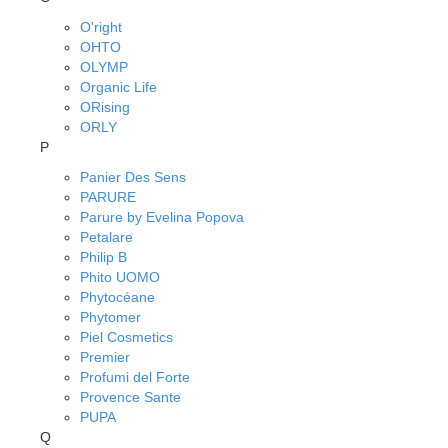
O'right
OHTO
OLYMP
Organic Life
ORising
ORLY
P
Panier Des Sens
PARURE
Parure by Evelina Popova
Petalare
Philip B
Phito UOMO
Phytocéane
Phytomer
Piel Cosmetics
Premier
Profumi del Forte
Provence Sante
PUPA
Q