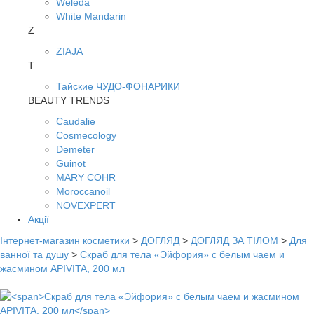
Weleda
White Mandarin
Z
ZIAJA
Т
Тайские ЧУДО-ФОНАРИКИ
BEAUTY TRENDS
Caudalie
Cosmecology
Demeter
Guinot
MARY COHR
Moroccanoil
NOVEXPERT
Акції
Інтернет-магазин косметики
>
ДОГЛЯД
>
ДОГЛЯД ЗА ТІЛОМ
>
Для
ванної та душу
>
Скраб для тела «Эйфория» с белым чаем и
жасмином APIVITA, 200 мл