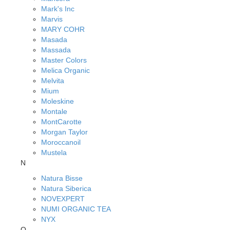
Mark's Inc
Marvis
MARY COHR
Masada
Massada
Master Colors
Melica Organic
Melvita
Mium
Moleskine
Montale
MontCarotte
Morgan Taylor
Moroccanoil
Mustela
N
Natura Bisse
Natura Siberica
NOVEXPERT
NUMI ORGANIC TEA
NYX
O