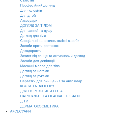
Стайлінг
Професійний догляд
Для чоловіків
Для дітей
Аксесуари
ДОГЛЯД ЗА ТІЛОМ
Для ванної та душу
Догляд для тіла
Спеціальні та антицелюлітні засоби
Засоби проти розтяжок
Дезодоранти
Захист від сонця та антивіковий догляд
Засоби для депіляції
Масажні масла для тіла
Догляд за ногами
Догляд за руками
Серветки для очищення та автозагар
КРАСА ТА ЗДОРОВ'Я
ДЛЯ ПОРОЖНИНИ РОТА
НАТУРАЛЬНІ ТА ОРАНІЧНІ ТОВАРИ
ДІТИ
ДЕРМАТОКОСМЕТИКА
АКСЕСУАРИ