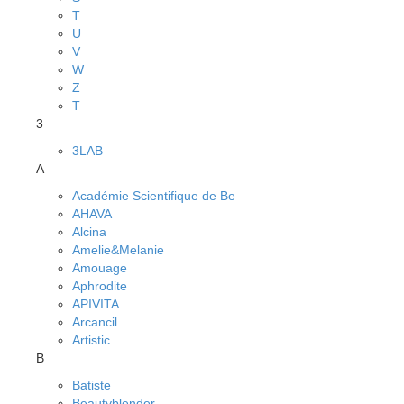
T
U
V
W
Z
Т
3
3LAB
A
Académie Scientifique de Be
AHAVA
Alcina
Amelie&Melanie
Amouage
Aphrodite
APIVITA
Arcancil
Artistic
B
Batiste
Beautyblender