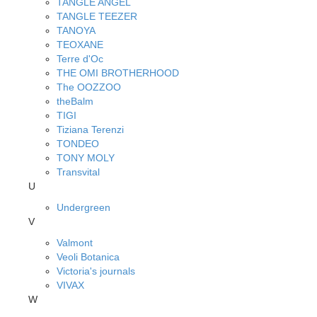
TANGLE ANGEL
TANGLE TEEZER
TANOYA
TEOXANE
Terre d'Oc
THE OMI BROTHERHOOD
The OOZZOO
theBalm
TIGI
Tiziana Terenzi
TONDEO
TONY MOLY
Transvital
U
Undergreen
V
Valmont
Veoli Botanica
Victoria's journals
VIVAX
W