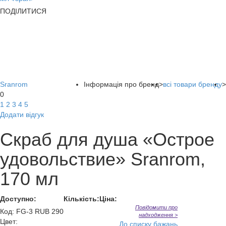
ПОДІЛИТИСЯ
Sranrom
Інформація про бренд
>
всі товари бренду
>
0
1
2
3
4
5
Додати відгук
Скраб для душа «Острое
удовольствие» Sranrom,
170 мл
Доступно:
Кількість:
Ціна:
Повідомити про
Код
:
FG-3 RUB 290
надходження >
Цвет:
До списку бажань