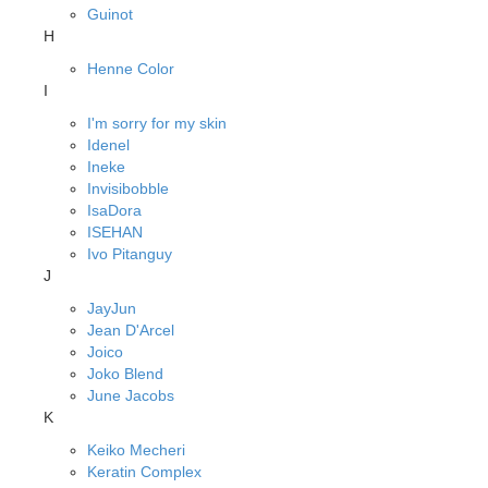
Guinot
H
Henne Color
I
I'm sorry for my skin
Idenel
Ineke
Invisibobble
IsaDora
ISEHAN
Ivo Pitanguy
J
JayJun
Jean D'Arcel
Joico
Joko Blend
June Jacobs
K
Keiko Mecheri
Keratin Complex