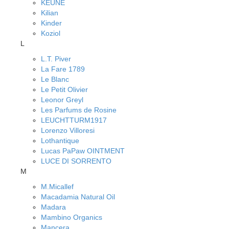
KEUNE
Kilian
Kinder
Koziol
L
L.T. Piver
La Fare 1789
Le Blanc
Le Petit Olivier
Leonor Greyl
Les Parfums de Rosine
LEUCHTTURM1917
Lorenzo Villoresi
Lothantique
Lucas PaPaw OINTMENT
LUCE DI SORRENTO
M
M.Micallef
Macadamia Natural Oil
Madara
Mambino Organics
Mancera