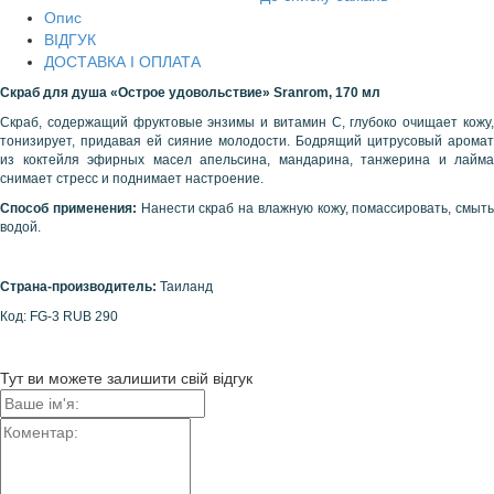
Опис
ВІДГУК
ДОСТАВКА І ОПЛАТА
Скраб для душа «Острое удовольствие»
Sranrom, 170 мл
Скраб, содержащий фруктовые энзимы и витамин С, глубоко очищает кожу,
тонизирует, придавая ей сияние молодости. Бодрящий цитрусовый аромат
из коктейля эфирных масел апельсина, мандарина, танжерина и лайма
снимает стресс и поднимает настроение.
Способ применения:
Нанести скраб на влажную кожу, помассировать, смыть
водой.
Страна-производитель:
Таиланд
Код: FG-3 RUB 290
Тут ви можете залишити свій відгук