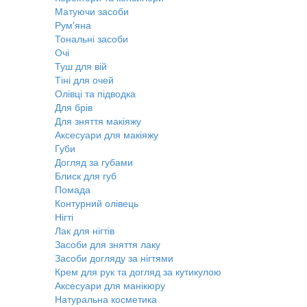
Матуючи засоби
Рум'яна
Тональні засоби
Очі
Туш для вій
Тіні для очей
Олівці та підводка
Для брів
Для зняття макіяжу
Аксесуари для макіяжу
Губи
Догляд за губами
Блиск для губ
Помада
Контурний олівець
Нігті
Лак для нігтів
Засоби для зняття лаку
Засоби догляду за нігтями
Крем для рук та догляд за кутикулою
Аксесуари для манікюру
Натуральна косметика