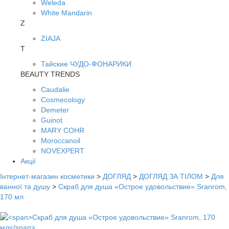
Weleda
White Mandarin
Z
ZIAJA
Т
Тайские ЧУДО-ФОНАРИКИ
BEAUTY TRENDS
Caudalie
Cosmecology
Demeter
Guinot
MARY COHR
Moroccanoil
NOVEXPERT
Акції
Інтернет-магазин косметики
>
ДОГЛЯД
>
ДОГЛЯД ЗА ТІЛОМ
>
Для
ванної та душу
>
Скраб для душа «Острое удовольствие» Sranrom,
170 мл