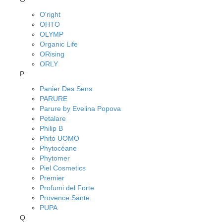
O'right
OHTO
OLYMP
Organic Life
ORising
ORLY
P
Panier Des Sens
PARURE
Parure by Evelina Popova
Petalare
Philip B
Phito UOMO
Phytocéane
Phytomer
Piel Cosmetics
Premier
Profumi del Forte
Provence Sante
PUPA
Q