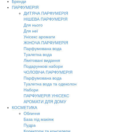
Бренди
Toggl
ПАРФУМЕРІЯ
navig
ДИТЯЧА ПАРФУМЕРІЯ
НІШЕВА ПАРФУМЕРІЯ
Для нього
Для неї
Унісекс аромати
ЖІНОЧА ПАРФУМЕРІЯ
Парфумована вода
Туалетна вода
Лімітовані видання
Подарункові набори
ЧОЛОВІЧА ПАРФУМЕРІЯ
Парфумована вода
Туалетна вода та одеколон
Набори
ПАРФУМЕРІЯ УНІСЕКС
АРОМАТИ ДЛЯ ДОМУ
КОСМЕТИКА
Обличчя
База під макіяж
Пудра
Коректори та консилери