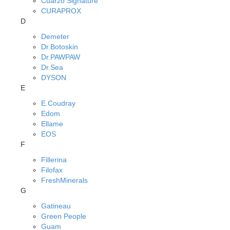
Cuarzo Signature
CURAPROX
D
Demeter
Dr.Botoskin
Dr.PAWPAW
Dr.Sea
DYSON
E
E.Coudray
Edom
Ellame
EOS
F
Fillerina
Filofax
FreshMinerals
G
Gatineau
Green People
Guam