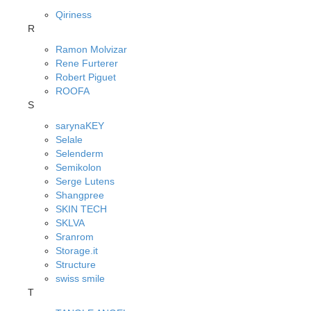
Qiriness
R
Ramon Molvizar
Rene Furterer
Robert Piguet
ROOFA
S
sarynaKEY
Selale
Selenderm
Semikolon
Serge Lutens
Shangpree
SKIN TECH
SKLVA
Sranrom
Storage.it
Structure
swiss smile
T