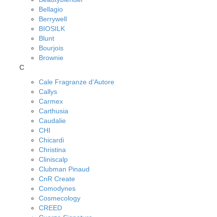
Bellagio
Berrywell
BIOSILK
Blunt
Bourjois
Brownie
C
Cale Fragranze d'Autore
Callys
Carmex
Carthusia
Caudalie
CHI
Chicardi
Christina
Cliniscalp
Clubman Pinaud
CnR Create
Comodynes
Cosmecology
CREED