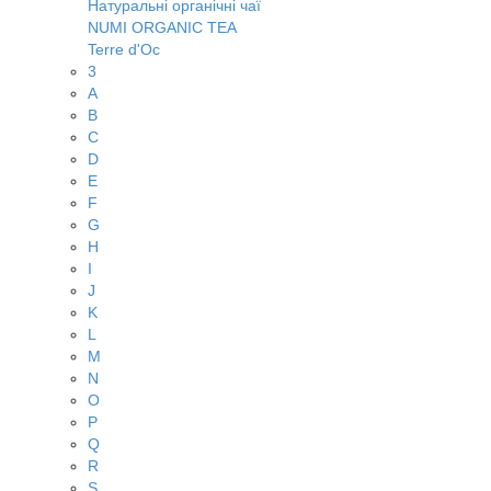
Натуральні органічні чаї
NUMI ORGANIC TEA
Terre d'Oc
3
A
B
C
D
E
F
G
H
I
J
K
L
M
N
O
P
Q
R
S