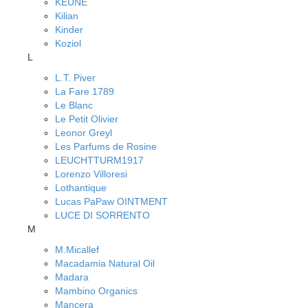
KEUNE
Kilian
Kinder
Koziol
L
L.T. Piver
La Fare 1789
Le Blanc
Le Petit Olivier
Leonor Greyl
Les Parfums de Rosine
LEUCHTTURM1917
Lorenzo Villoresi
Lothantique
Lucas PaPaw OINTMENT
LUCE DI SORRENTO
M
M.Micallef
Macadamia Natural Oil
Madara
Mambino Organics
Mancera