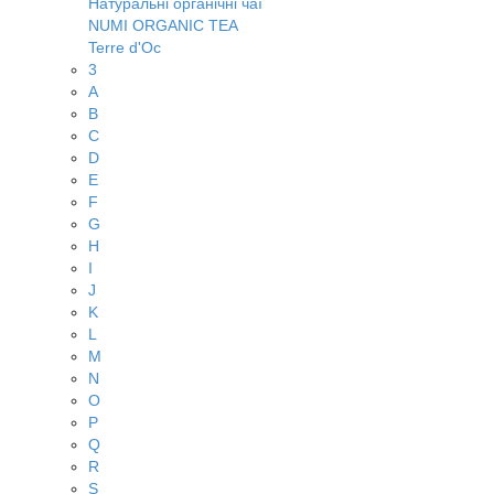
Натуральні органічні чаї
NUMI ORGANIC TEA
Terre d'Oc
3
A
B
C
D
E
F
G
H
I
J
K
L
M
N
O
P
Q
R
S