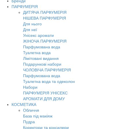
Бренди
Toggl
ПАРФУМЕРІЯ
navig
ДИТЯЧА ПАРФУМЕРІЯ
НІШЕВА ПАРФУМЕРІЯ
Для нього
Для неї
Унісекс аромати
ЖІНОЧА ПАРФУМЕРІЯ
Парфумована вода
Туалетна вода
Лімітовані видання
Подарункові набори
ЧОЛОВІЧА ПАРФУМЕРІЯ
Парфумована вода
Туалетна вода та одеколон
Набори
ПАРФУМЕРІЯ УНІСЕКС
АРОМАТИ ДЛЯ ДОМУ
КОСМЕТИКА
Обличчя
База під макіяж
Пудра
Коректори та консилери