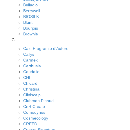
Bellagio
Berrywell
BIOSILK
Blunt
Bourjois
Brownie
C
Cale Fragranze d'Autore
Callys
Carmex
Carthusia
Caudalie
CHI
Chicardi
Christina
Cliniscalp
Clubman Pinaud
CnR Create
Comodynes
Cosmecology
CREED
Cuarzo Signature