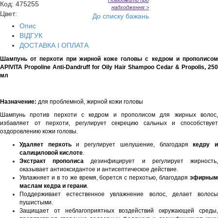
Повідомити про
Код
:
475255
надходження >
Цвет:
До списку бажань
Опис
ВІДГУК
ДОСТАВКА І ОПЛАТА
Шампунь от перхоти при жирной коже головы с кедром и прополисом
APIVITA Propoline Anti-Dandruff for Oily Hair Shampoo Cedar & Propolis, 250
мл
Назначение:
для проблемной, жирной кожи головы
Шампунь против перхоти с кедром и прополисом для жирных волос,
избавляет от перхоти, регулирует секрецию сальных и способствует
оздоровлению кожи головы.
Удаляет перхоть
и регулирует шелушение, благодаря
кедру 
салициловой кислоте
.
Экстракт прополиса
дезинфицирует и регулирует жирность
оказывает антиоксидантое и антисептическое действие.
Увлажняет и в то же время, борется с перхотью, благодаря
эфирным
маслам кедра и герани
.
Поддерживает естественное увлажнение волос, делает волосы
пушистыми.
Защищает от неблагоприятных воздействий окружающей среды,