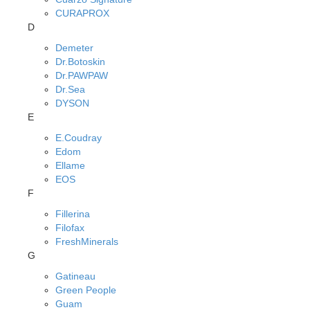
CURAPROX
D
Demeter
Dr.Botoskin
Dr.PAWPAW
Dr.Sea
DYSON
E
E.Coudray
Edom
Ellame
EOS
F
Fillerina
Filofax
FreshMinerals
G
Gatineau
Green People
Guam