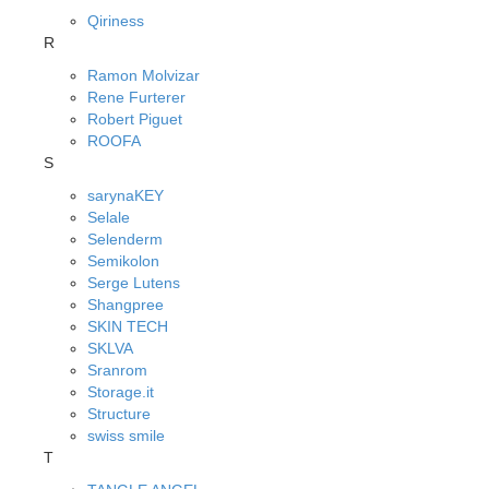
Qiriness
R
Ramon Molvizar
Rene Furterer
Robert Piguet
ROOFA
S
sarynaKEY
Selale
Selenderm
Semikolon
Serge Lutens
Shangpree
SKIN TECH
SKLVA
Sranrom
Storage.it
Structure
swiss smile
T