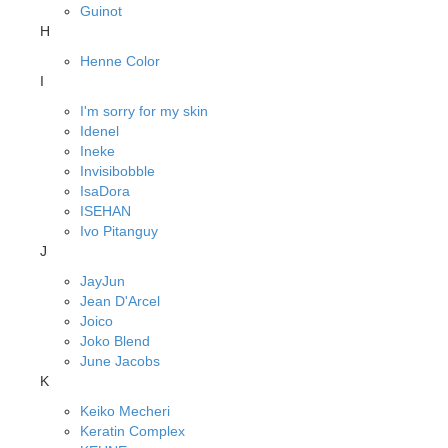
Guinot
H
Henne Color
I
I'm sorry for my skin
Idenel
Ineke
Invisibobble
IsaDora
ISEHAN
Ivo Pitanguy
J
JayJun
Jean D'Arcel
Joico
Joko Blend
June Jacobs
K
Keiko Mecheri
Keratin Complex