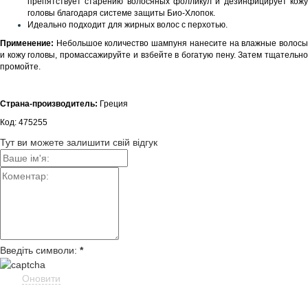
препятствует старению волосяных фолликул и дезинфицирует кожу
головы благодаря системе защиты Био-Хлопок.
Идеально подходит для жирных волос с перхотью.
Применение:
Небольшое количество шампуня нанесите на влажные волос
и кожу головы, промассажируйте и взбейте в богатую пену. Затем тщательно
промойте.
Страна-производитель:
Греция
Код: 475255
Тут ви можете залишити свій відгук
Введіть символи:
*
Оновити