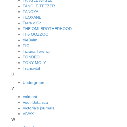
TANGLE ANGEL
TANGLE TEEZER
TANOYA
TEOXANE
Terre d'Oc
THE OMI BROTHERHOOD
The OOZZOO
theBalm
TIGI
Tiziana Terenzi
TONDEO
TONY MOLY
Transvital
U
Undergreen
V
Valmont
Veoli Botanica
Victoria's journals
VIVAX
W