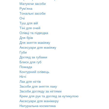
Матуючи засоби
Рум'яна
Тональні засоби
Очі
Туш для вій
Тіні для очей
Олівці та підводка
Для брів
Для зняття макіяжу
Аксесуари для макіяжу
Губи
Догляд за губами
Блиск для губ
Помада
Контурний олівець
Нігті
Лак для нігтів
Засоби для зняття лаку
Засоби догляду за нігтями
Крем для рук та догляд за кутикулою
Аксесуари для манікюру
Натуральна косметика