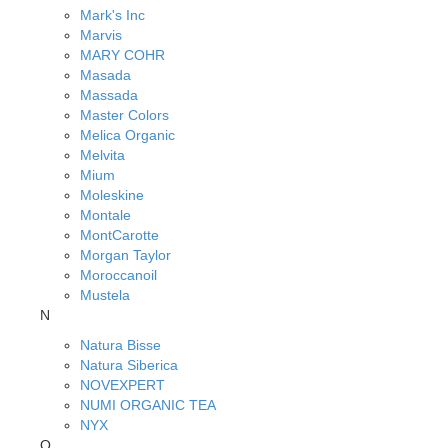
Mark's Inc
Marvis
MARY COHR
Masada
Massada
Master Colors
Melica Organic
Melvita
Mium
Moleskine
Montale
MontCarotte
Morgan Taylor
Moroccanoil
Mustela
N
Natura Bisse
Natura Siberica
NOVEXPERT
NUMI ORGANIC TEA
NYX
O