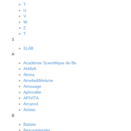
T
U
V
W
Z
Т
3
3LAB
A
Académie Scientifique de Be
AHAVA
Alcina
Amelie&Melanie
Amouage
Aphrodite
APIVITA
Arcancil
Artistic
B
Batiste
Beautyblender