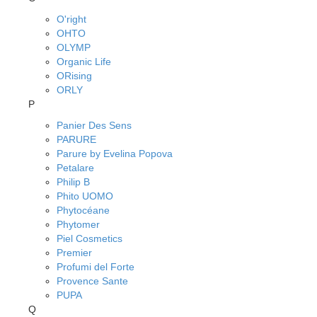
O'right
OHTO
OLYMP
Organic Life
ORising
ORLY
P
Panier Des Sens
PARURE
Parure by Evelina Popova
Petalare
Philip B
Phito UOMO
Phytocéane
Phytomer
Piel Cosmetics
Premier
Profumi del Forte
Provence Sante
PUPA
Q