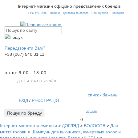
Інтернет-магазин офіційно представлених брендів
ПРО PARURE
Новини
Доставка та оплата
Наш журнал
Контакти
Передзвонити Вам?
+38 (067) 540 31 11
пн-пт 9:00 - 18:00
ДОСТАВКА ПО УКРАЇНІ
список бажань
ВХІД
/
РЕЄСТРАЦІЯ
Кошик
Пошук по бренду
0
Інтернет-магазин косметики
>
ДОГЛЯД
>
ВОЛОССЯ
>
Для
Toggl
миття голови
>
Шампунь для вьющихся, кучерявых волос и
navig