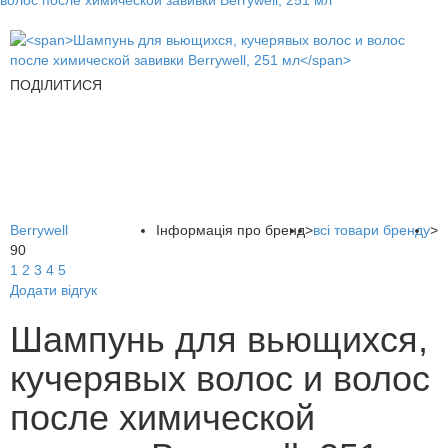
волос после химической завивки Berrywell, 251 мл
ПОДІЛИТИСЯ
Berrywell
Інформація про бренд
>
всі товари бренду
>
90
1
2
3
4
5
Додати відгук
Шампунь для вьющихся,
кучерявых волос и волос
после химической