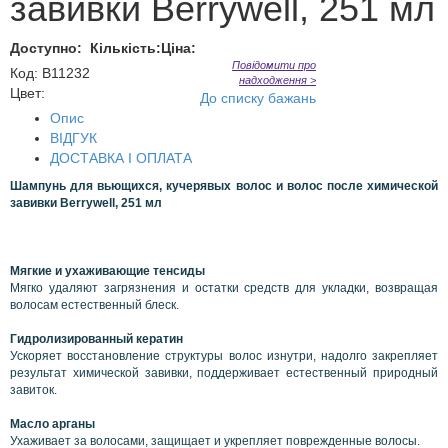
завивки Berrywell, 251 мл
Доступно:
Кількість:
Ціна:
Повідомити про
Код
:
В11232
надходження >
Цвет:
До списку бажань
Опис
ВІДГУК
ДОСТАВКА І ОПЛАТА
Шампунь для вьющихся, кучерявых волос и волос после химической
завивки Berrywell, 251 мл
Мягкие и ухаживающие тенсиды
Мягко удаляют загрязнения и остатки средств для укладки, возвращая
волосам естественный блеск.
Гидролизированный кератин
Ускоряет восстановление структуры волос изнутри, надолго закрепляет
результат химической завивки, поддерживает естественный природный
завиток.
Масло арганы
Ухаживает за волосами, защищает и укрепляет поврежденные волосы.