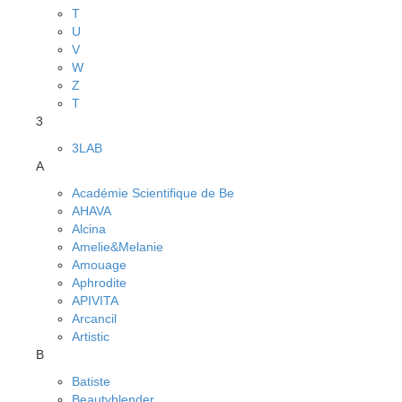
T
U
V
W
Z
Т
3
3LAB
A
Académie Scientifique de Be
AHAVA
Alcina
Amelie&Melanie
Amouage
Aphrodite
APIVITA
Arcancil
Artistic
B
Batiste
Beautyblender