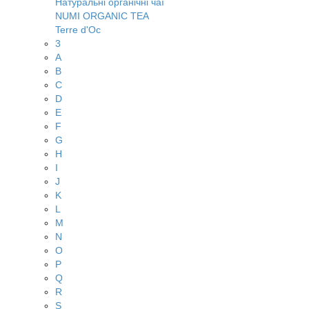
Натуральні органічні чаї
NUMI ORGANIC TEA
Terre d'Oc
3
A
B
C
D
E
F
G
H
I
J
K
L
M
N
O
P
Q
R
S