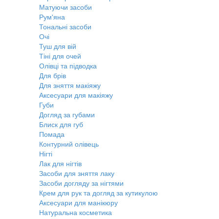
Матуючи засоби
Рум'яна
Тональні засоби
Очі
Туш для вій
Тіні для очей
Олівці та підводка
Для брів
Для зняття макіяжу
Аксесуари для макіяжу
Губи
Догляд за губами
Блиск для губ
Помада
Контурний олівець
Нігті
Лак для нігтів
Засоби для зняття лаку
Засоби догляду за нігтями
Крем для рук та догляд за кутикулою
Аксесуари для манікюру
Натуральна косметика