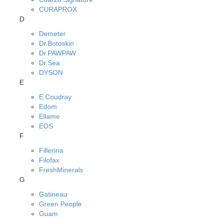
CURAPROX
D
Demeter
Dr.Botoskin
Dr.PAWPAW
Dr.Sea
DYSON
E
E.Coudray
Edom
Ellame
EOS
F
Fillerina
Filofax
FreshMinerals
G
Gatineau
Green People
Guam