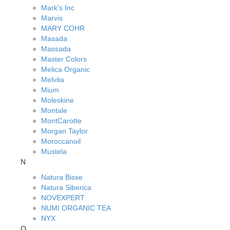
Mark's Inc
Marvis
MARY COHR
Masada
Massada
Master Colors
Melica Organic
Melvita
Mium
Moleskine
Montale
MontCarotte
Morgan Taylor
Moroccanoil
Mustela
N
Natura Bisse
Natura Siberica
NOVEXPERT
NUMI ORGANIC TEA
NYX
O