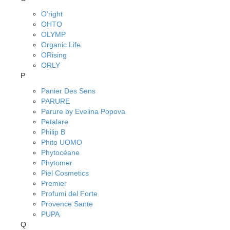
O'right
OHTO
OLYMP
Organic Life
ORising
ORLY
P
Panier Des Sens
PARURE
Parure by Evelina Popova
Petalare
Philip B
Phito UOMO
Phytocéane
Phytomer
Piel Cosmetics
Premier
Profumi del Forte
Provence Sante
PUPA
Q