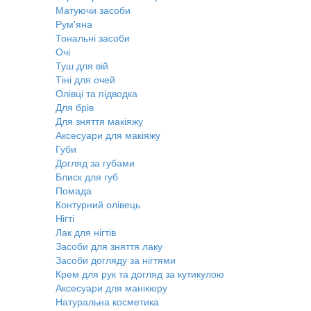
Матуючи засоби
Рум'яна
Тональні засоби
Очі
Туш для вій
Тіні для очей
Олівці та підводка
Для брів
Для зняття макіяжу
Аксесуари для макіяжу
Губи
Догляд за губами
Блиск для губ
Помада
Контурний олівець
Нігті
Лак для нігтів
Засоби для зняття лаку
Засоби догляду за нігтями
Крем для рук та догляд за кутикулою
Аксесуари для манікюру
Натуральна косметика