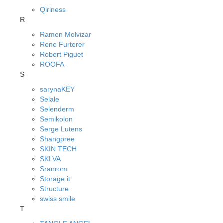
Qiriness
R
Ramon Molvizar
Rene Furterer
Robert Piguet
ROOFA
S
sarynaKEY
Selale
Selenderm
Semikolon
Serge Lutens
Shangpree
SKIN TECH
SKLVA
Sranrom
Storage.it
Structure
swiss smile
T