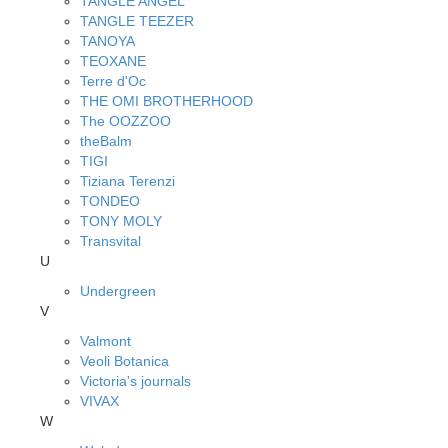
TANGLE ANGEL
TANGLE TEEZER
TANOYA
TEOXANE
Terre d'Oc
THE OMI BROTHERHOOD
The OOZZOO
theBalm
TIGI
Tiziana Terenzi
TONDEO
TONY MOLY
Transvital
U
Undergreen
V
Valmont
Veoli Botanica
Victoria's journals
VIVAX
W