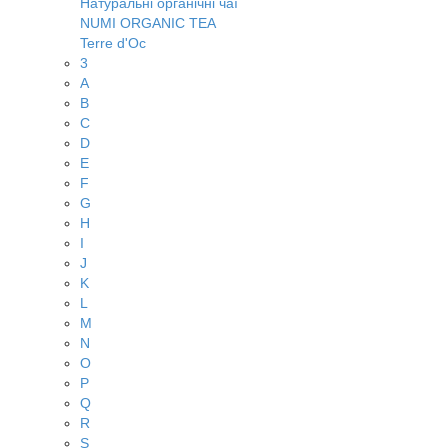
Натуральні органічні чаї
NUMI ORGANIC TEA
Terre d'Oc
3
A
B
C
D
E
F
G
H
I
J
K
L
M
N
O
P
Q
R
S