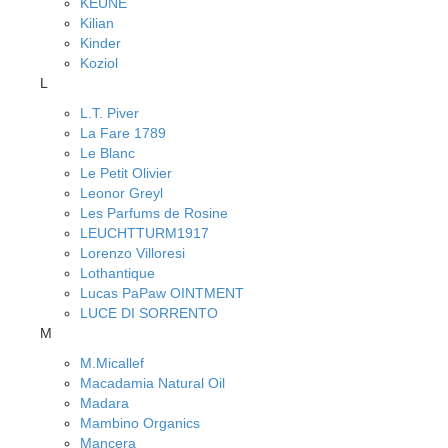
KEUNE
Kilian
Kinder
Koziol
L
L.T. Piver
La Fare 1789
Le Blanc
Le Petit Olivier
Leonor Greyl
Les Parfums de Rosine
LEUCHTTURM1917
Lorenzo Villoresi
Lothantique
Lucas PaPaw OINTMENT
LUCE DI SORRENTO
M
M.Micallef
Macadamia Natural Oil
Madara
Mambino Organics
Mancera