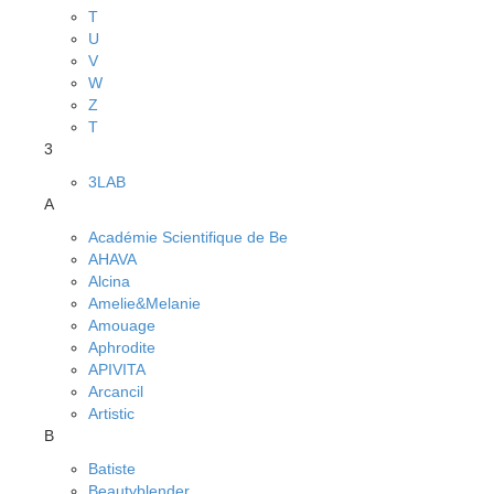
T
U
V
W
Z
Т
3
3LAB
A
Académie Scientifique de Be
AHAVA
Alcina
Amelie&Melanie
Amouage
Aphrodite
APIVITA
Arcancil
Artistic
B
Batiste
Beautyblender