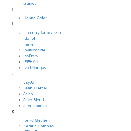
Guinot
H
Henne Color
I
I'm sorry for my skin
Idenel
Ineke
Invisibobble
IsaDora
ISEHAN
Ivo Pitanguy
J
JayJun
Jean D'Arcel
Joico
Joko Blend
June Jacobs
K
Keiko Mecheri
Keratin Complex