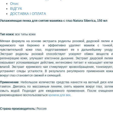
Опис
ВІДГУК
ДОСТАВКА І ОПЛАТА
Увлажняющая п
енка для снятия макияжа с глаз Natura Siberica, 150 мл
Тип кожи:
все типы кожи
Мягкая формула на основе экстракта
родиолы розовой, даурской лилии 
куримского чая бережно и эффективно удаляет макияж с тонкой,
чувствительной кожи глаз, подготавливает ее к дальнейшему уходу.
Экстракт
родиолы розовой способствует ускоряет обмен веществ 
регенерацию кожи, улучшает клеточное дыхание. Экстракт даурской лилии
оказывает успокаивающее действие, интенсивно питает и насыщает клетки
влагой. Экстракт куримского чая стимулирует кровообращение, тонизирует,
устраняет следы усталости. В результате регулярного применения кожа
вокруг глаз становится свежей и сияющей.
Применение
: Небольшое количество средства нанести на ватный диск или
тампон. Двигаясь по массажным линиям, снять макияж вокруг глаз, затем
смыть водой. Подходит для ежедневного применения. После очищения
рекомендовано воспользоваться
кремом для век
.
Страна-производитель:
Россия