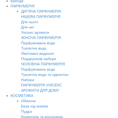
Бренди
Toggl
ПАРФУМЕРІЯ
navig
ДИТЯЧА ПАРФУМЕРІЯ
НІШЕВА ПАРФУМЕРІЯ
Для нього
Для неї
Унісекс аромати
ЖІНОЧА ПАРФУМЕРІЯ
Парфумована вода
Туалетна вода
Лімітовані видання
Подарункові набори
ЧОЛОВІЧА ПАРФУМЕРІЯ
Парфумована вода
Туалетна вода та одеколон
Набори
ПАРФУМЕРІЯ УНІСЕКС
АРОМАТИ ДЛЯ ДОМУ
КОСМЕТИКА
Обличчя
База під макіяж
Пудра
Коректори та консилери