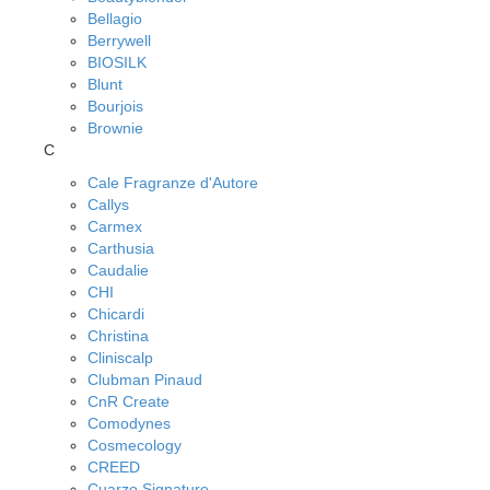
Bellagio
Berrywell
BIOSILK
Blunt
Bourjois
Brownie
C
Cale Fragranze d'Autore
Callys
Carmex
Carthusia
Caudalie
CHI
Chicardi
Christina
Cliniscalp
Clubman Pinaud
CnR Create
Comodynes
Cosmecology
CREED
Cuarzo Signature