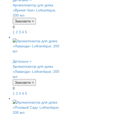
Детально >
Ароматизатор для дома
«Время Чая» Lothantique,
200 мл
Замовити >
0
1
2
3
4
5
Детально >
Ароматизатор для дома
«Лаванда» Lothantique, 200
мл
Замовити >
0
1
2
3
4
5