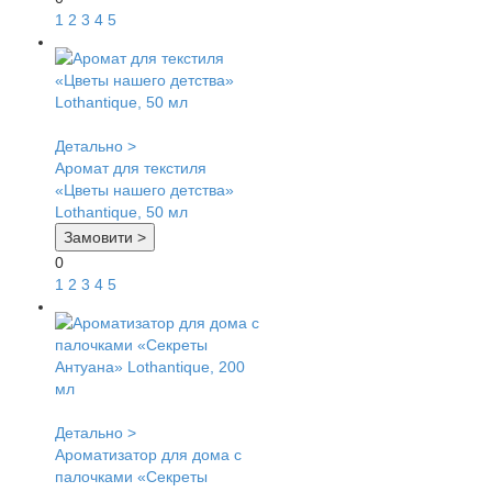
1
2
3
4
5
Детально >
Аромат для текстиля
«Цветы нашего детства»
Lothantique, 50 мл
Замовити >
0
1
2
3
4
5
Детально >
Ароматизатор для дома с
палочками «Секреты