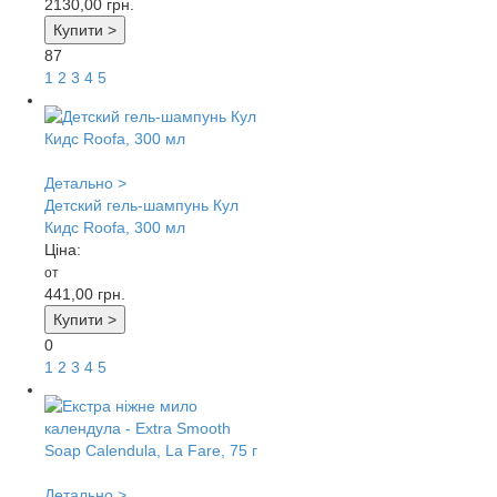
2130,00
грн.
Купити >
87
1
2
3
4
5
Детально >
Детский гель-шампунь Кул
Кидс Roofa, 300 мл
Ціна:
от
441,00
грн.
Купити >
0
1
2
3
4
5
Детально >