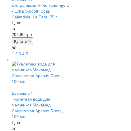
Екстра ніжне мило календула
- Extra Smooth Soap
Calendula, La Fare, 75 г
Ціна:
от
208,80
грн.
Купити >
80
1
2
3
4
5
Детально >
Туалетная вода для
мальчиков Мохамед
Саудовская Аравия Roofa,
100 мл
Ціна:
от