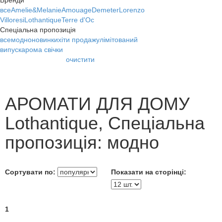
Бренди
все
Amelie&Melanie
Amouage
Demeter
Lorenzo
Villoresi
Lothantique
Terre d'Oc
Спеціальна пропозиція
все
модно
новинки
хіти продажу
лімітований
випуск
арома свічки
очистити
АРОМАТИ ДЛЯ ДОМУ
Lothantique, Спеціальна
пропозиція: модно
Сортувати по:
Показати на сторінці:
1