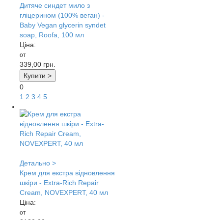
Дитяче синдет мило з
гліцерином (100% веган) -
Baby Vegan glycerin syndet
soap, Roofa, 100 мл
Ціна:
от
339,00
грн.
Купити >
0
1
2
3
4
5
Детально >
Крем для екстра відновлення
шкіри - Extra-Rich Repair
Cream, NOVEXPERT, 40 мл
Ціна:
от