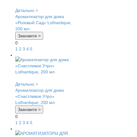
Детально >
Ароматизатор для дома
«Розовый Сад» Lothantique,
200 мл
Замовити >
0
1
2
3
4
5
Детально >
Ароматизатор для дома
«Счастливое Утро»
Lothantique, 200 мл
Замовити >
0
1
2
3
4
5