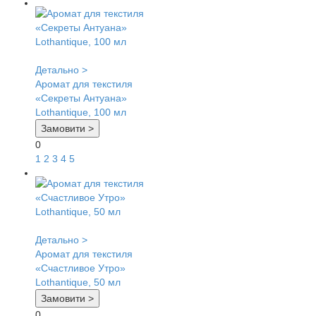
Детально >
Аромат для текстиля
«Секреты Антуана»
Lothantique, 100 мл
Замовити >
0
1
2
3
4
5
Детально >
Аромат для текстиля
«Счастливое Утро»
Lothantique, 50 мл
Замовити >
0