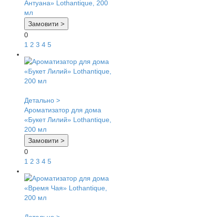
Антуана» Lothantique, 200
мл
Замовити >
0
1
2
3
4
5
Детально >
Ароматизатор для дома
«Букет Лилий» Lothantique,
200 мл
Замовити >
0
1
2
3
4
5