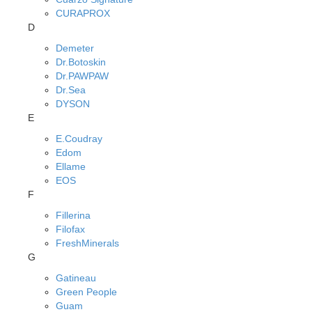
CURAPROX
D
Demeter
Dr.Botoskin
Dr.PAWPAW
Dr.Sea
DYSON
E
E.Coudray
Edom
Ellame
EOS
F
Fillerina
Filofax
FreshMinerals
G
Gatineau
Green People
Guam