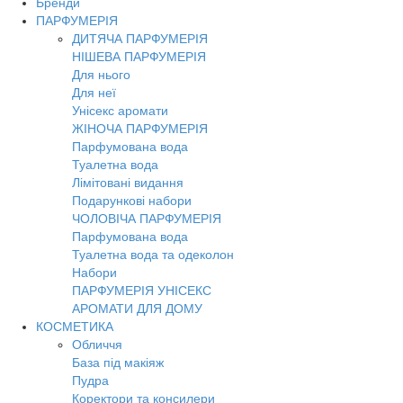
Бренди
Toggl
ПАРФУМЕРІЯ
navig
ДИТЯЧА ПАРФУМЕРІЯ
НІШЕВА ПАРФУМЕРІЯ
Для нього
Для неї
Унісекс аромати
ЖІНОЧА ПАРФУМЕРІЯ
Парфумована вода
Туалетна вода
Лімітовані видання
Подарункові набори
ЧОЛОВІЧА ПАРФУМЕРІЯ
Парфумована вода
Туалетна вода та одеколон
Набори
ПАРФУМЕРІЯ УНІСЕКС
АРОМАТИ ДЛЯ ДОМУ
КОСМЕТИКА
Обличчя
База під макіяж
Пудра
Коректори та консилери