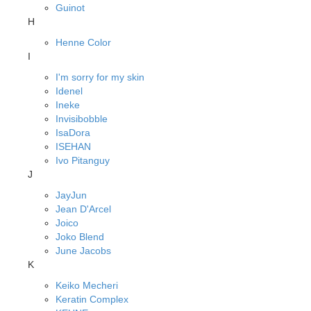
Guinot
H
Henne Color
I
I'm sorry for my skin
Idenel
Ineke
Invisibobble
IsaDora
ISEHAN
Ivo Pitanguy
J
JayJun
Jean D'Arcel
Joico
Joko Blend
June Jacobs
K
Keiko Mecheri
Keratin Complex