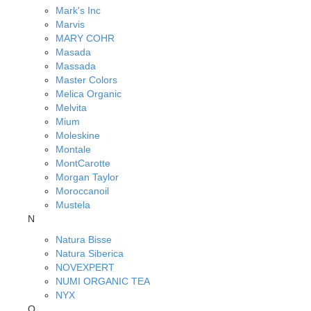
Mark's Inc
Marvis
MARY COHR
Masada
Massada
Master Colors
Melica Organic
Melvita
Mium
Moleskine
Montale
MontCarotte
Morgan Taylor
Moroccanoil
Mustela
N
Natura Bisse
Natura Siberica
NOVEXPERT
NUMI ORGANIC TEA
NYX
O