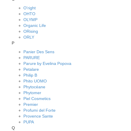
O'right
OHTO
OLYMP
Organic Life
ORising
ORLY
P
Panier Des Sens
PARURE
Parure by Evelina Popova
Petalare
Philip B
Phito UOMO
Phytocéane
Phytomer
Piel Cosmetics
Premier
Profumi del Forte
Provence Sante
PUPA
Q