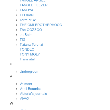
TANGLE ANGEL
TANGLE TEEZER
TANOYA
TEOXANE
Terre d'Oc
THE OMI BROTHERHOOD
The OOZZOO
theBalm
TIGI
Tiziana Terenzi
TONDEO
TONY MOLY
Transvital
U
Undergreen
V
Valmont
Veoli Botanica
Victoria's journals
VIVAX
W