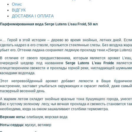
Опис
ВІДГУК
ДОСТАВКА І ОПЛАТА
Парфюмированная вода
Serge
Lutens
L’
eau
Froid, 50 мл
«… Герой в этой истории – дерево во время знойных, летних дней. Если
сделать надрез в его стволе, прольются стеклянные слезы. Без воздуха жара
убьет его. Оттенки ладана сохраняют ледяную прохладу тени.»(Serge Lutens)
В отличие от своего предшественника, которым является аромат L’eau,
очередной шедевр под названием
Serge Lutens L'eau Froide
является
олицетворением свежести и прохлады горной реки, ниспадающей шумными
каскадами водопада.
Этот непревзойденный аромат добавит легкости в Ваше будничное
настроение, заставит улыбаться окружающих и скрасит любой, даже самый
пасмурный весенний день.
А жарким летом охладит знойные красные тона бушующего города, унесет
Вас к густому зеленому лесу, чья вечная прохлада и свежесть становится так
необходима, когда за окном зашкаливают столбики термометра.
Верхние ноты
: олибанум, морская вода
Ноты сердца:
мускус, ветивер