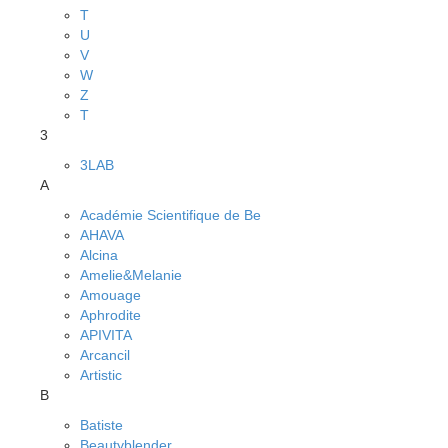
T
U
V
W
Z
Т
3
3LAB
A
Académie Scientifique de Be
AHAVA
Alcina
Amelie&Melanie
Amouage
Aphrodite
APIVITA
Arcancil
Artistic
B
Batiste
Beautyblender