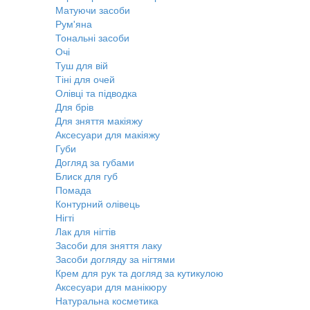
Матуючи засоби
Рум'яна
Тональні засоби
Очі
Туш для вій
Тіні для очей
Олівці та підводка
Для брів
Для зняття макіяжу
Аксесуари для макіяжу
Губи
Догляд за губами
Блиск для губ
Помада
Контурний олівець
Нігті
Лак для нігтів
Засоби для зняття лаку
Засоби догляду за нігтями
Крем для рук та догляд за кутикулою
Аксесуари для манікюру
Натуральна косметика