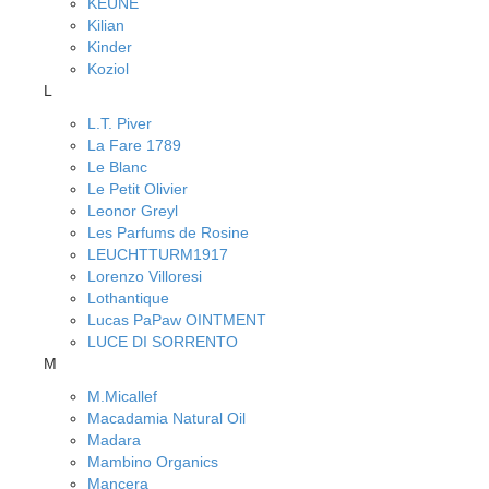
KEUNE
Kilian
Kinder
Koziol
L
L.T. Piver
La Fare 1789
Le Blanc
Le Petit Olivier
Leonor Greyl
Les Parfums de Rosine
LEUCHTTURM1917
Lorenzo Villoresi
Lothantique
Lucas PaPaw OINTMENT
LUCE DI SORRENTO
M
M.Micallef
Macadamia Natural Oil
Madara
Mambino Organics
Mancera