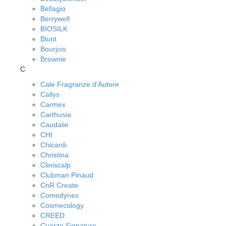
Bellagio
Berrywell
BIOSILK
Blunt
Bourjois
Brownie
C
Cale Fragranze d'Autore
Callys
Carmex
Carthusia
Caudalie
CHI
Chicardi
Christina
Cliniscalp
Clubman Pinaud
CnR Create
Comodynes
Cosmecology
CREED
Cuarzo Signature