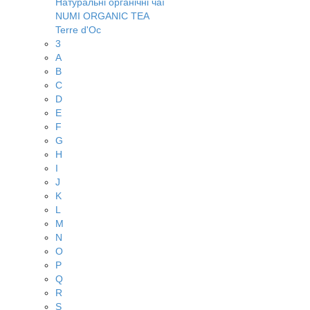
Натуральні органічні чаї
NUMI ORGANIC TEA
Terre d'Oc
3
A
B
C
D
E
F
G
H
I
J
K
L
M
N
O
P
Q
R
S