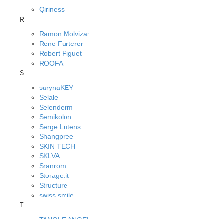
Qiriness
R
Ramon Molvizar
Rene Furterer
Robert Piguet
ROOFA
S
sarynaKEY
Selale
Selenderm
Semikolon
Serge Lutens
Shangpree
SKIN TECH
SKLVA
Sranrom
Storage.it
Structure
swiss smile
T