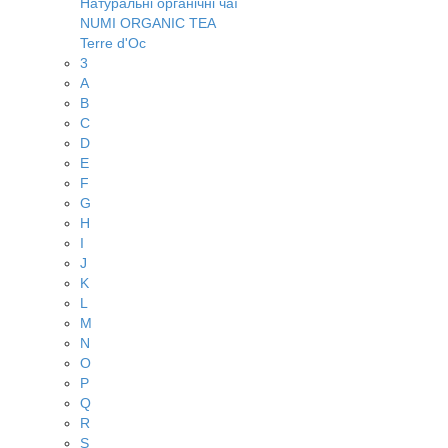
Натуральні органічні чаї
NUMI ORGANIC TEA
Terre d'Oc
3
A
B
C
D
E
F
G
H
I
J
K
L
M
N
O
P
Q
R
S