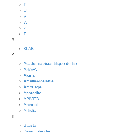
T
U
V
W
Z
Т
3
3LAB
A
Académie Scientifique de Be
AHAVA
Alcina
Amelie&Melanie
Amouage
Aphrodite
APIVITA
Arcancil
Artistic
B
Batiste
Beautyblender