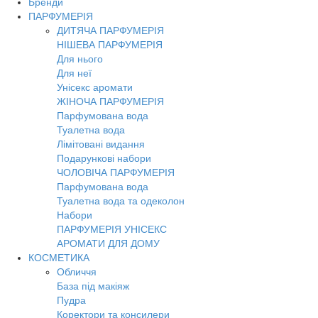
Бренди
Toggl
ПАРФУМЕРІЯ
navig
ДИТЯЧА ПАРФУМЕРІЯ
НІШЕВА ПАРФУМЕРІЯ
Для нього
Для неї
Унісекс аромати
ЖІНОЧА ПАРФУМЕРІЯ
Парфумована вода
Туалетна вода
Лімітовані видання
Подарункові набори
ЧОЛОВІЧА ПАРФУМЕРІЯ
Парфумована вода
Туалетна вода та одеколон
Набори
ПАРФУМЕРІЯ УНІСЕКС
АРОМАТИ ДЛЯ ДОМУ
КОСМЕТИКА
Обличчя
База під макіяж
Пудра
Коректори та консилери