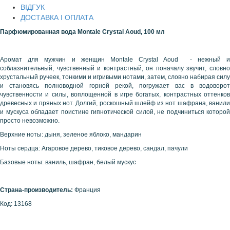
ВІДГУК
ДОСТАВКА І ОПЛАТА
Парфюмированная вода
Montale Crystal Aoud,
100 мл
Аромат для мужчин и женщин Montale Crystal Aoud - нежный и
соблазнительный, чувственный и контрастный, он поначалу звучит, словно
хрустальный ручеек, тонкими и игривыми нотами, затем, словно набирая силу
и становясь полноводной горной рекой, погружает вас в водоворот
чувственности и силы, воплощенной в игре богатых, контрастных оттенков
древесных и пряных нот. Долгий, роскошный шлейф из нот шафрана, ванили
и мускуса обладает поистине гипнотической силой, не подчиниться которой
просто невозможно.
Верхние ноты: дыня, зеленое яблоко, мандарин
Ноты сердца: Агаровое дерево, тиковое дерево, сандал, пачули
Базовые ноты: ваниль, шафран, белый мускус
Страна-производитель:
Франция
Код: 13168