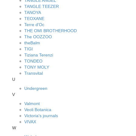
TANGLE ANGEL
TANGLE TEEZER
TANOYA
TEOXANE
Terre d'Oc
THE OMI BROTHERHOOD
The OOZZOO
theBalm
TIGI
Tiziana Terenzi
TONDEO
TONY MOLY
Transvital
U
Undergreen
V
Valmont
Veoli Botanica
Victoria's journals
VIVAX
W