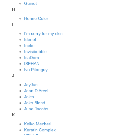
Guinot
H
Henne Color
I
I'm sorry for my skin
Idenel
Ineke
Invisibobble
IsaDora
ISEHAN
Ivo Pitanguy
J
JayJun
Jean D'Arcel
Joico
Joko Blend
June Jacobs
K
Keiko Mecheri
Keratin Complex