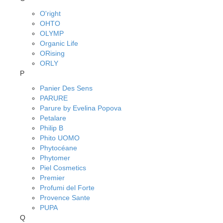
O'right
OHTO
OLYMP
Organic Life
ORising
ORLY
P
Panier Des Sens
PARURE
Parure by Evelina Popova
Petalare
Philip B
Phito UOMO
Phytocéane
Phytomer
Piel Cosmetics
Premier
Profumi del Forte
Provence Sante
PUPA
Q