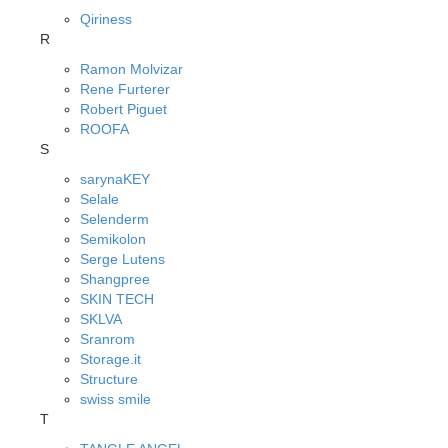
Qiriness
R
Ramon Molvizar
Rene Furterer
Robert Piguet
ROOFA
S
sarynaKEY
Selale
Selenderm
Semikolon
Serge Lutens
Shangpree
SKIN TECH
SKLVA
Sranrom
Storage.it
Structure
swiss smile
T