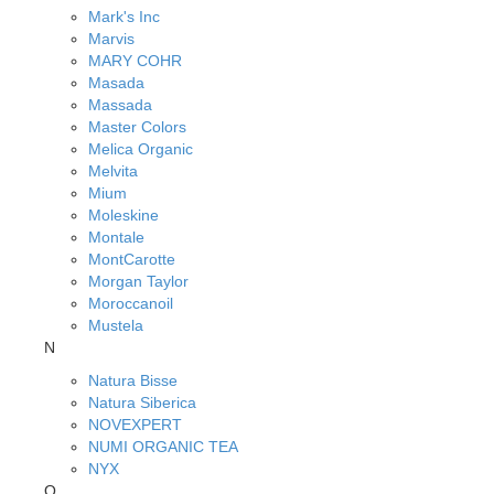
Mark's Inc
Marvis
MARY COHR
Masada
Massada
Master Colors
Melica Organic
Melvita
Mium
Moleskine
Montale
MontCarotte
Morgan Taylor
Moroccanoil
Mustela
N
Natura Bisse
Natura Siberica
NOVEXPERT
NUMI ORGANIC TEA
NYX
O