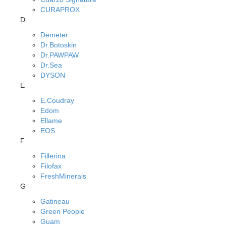
CURAPROX
D
Demeter
Dr.Botoskin
Dr.PAWPAW
Dr.Sea
DYSON
E
E.Coudray
Edom
Ellame
EOS
F
Fillerina
Filofax
FreshMinerals
G
Gatineau
Green People
Guam