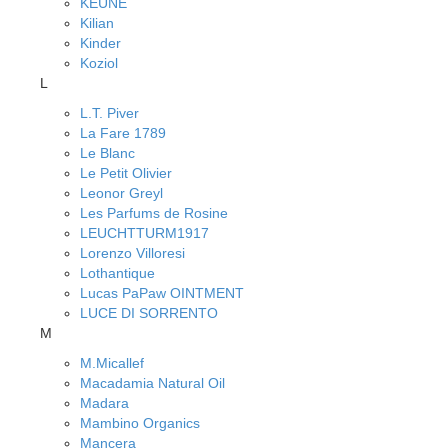
KEUNE
Kilian
Kinder
Koziol
L
L.T. Piver
La Fare 1789
Le Blanc
Le Petit Olivier
Leonor Greyl
Les Parfums de Rosine
LEUCHTTURM1917
Lorenzo Villoresi
Lothantique
Lucas PaPaw OINTMENT
LUCE DI SORRENTO
M
M.Micallef
Macadamia Natural Oil
Madara
Mambino Organics
Mancera