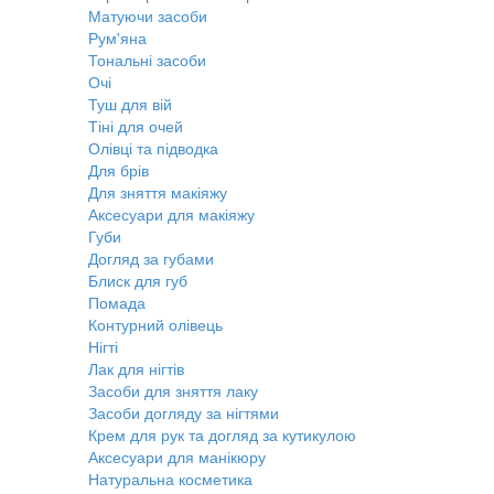
Матуючи засоби
Рум'яна
Тональні засоби
Очі
Туш для вій
Тіні для очей
Олівці та підводка
Для брів
Для зняття макіяжу
Аксесуари для макіяжу
Губи
Догляд за губами
Блиск для губ
Помада
Контурний олівець
Нігті
Лак для нігтів
Засоби для зняття лаку
Засоби догляду за нігтями
Крем для рук та догляд за кутикулою
Аксесуари для манікюру
Натуральна косметика