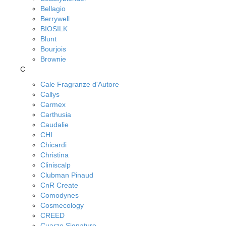
Bellagio
Berrywell
BIOSILK
Blunt
Bourjois
Brownie
C
Cale Fragranze d'Autore
Callys
Carmex
Carthusia
Caudalie
CHI
Chicardi
Christina
Cliniscalp
Clubman Pinaud
CnR Create
Comodynes
Cosmecology
CREED
Cuarzo Signature