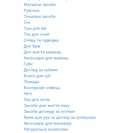
Матуючи засоби
Рум'яна
Тональні засоби
Очі
Туш для вій
Тіні для очей
Олівці та підводка
Для брів
Для зняття макіяжу
Аксесуари для макіяжу
Губи
Догляд за губами
Блиск для губ
Помада
Контурний олівець
Нігті
Лак для нігтів
Засоби для зняття лаку
Засоби догляду за нігтями
Крем для рук та догляд за кутикулою
Аксесуари для манікюру
Натуральна косметика