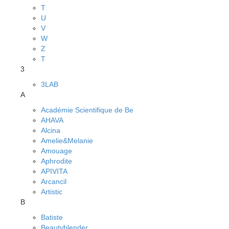
T
U
V
W
Z
Т
3
3LAB
A
Académie Scientifique de Be
AHAVA
Alcina
Amelie&Melanie
Amouage
Aphrodite
APIVITA
Arcancil
Artistic
B
Batiste
Beautyblender