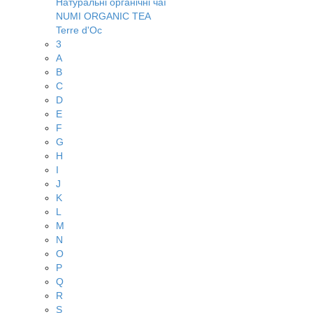
Натуральні органічні чаї
NUMI ORGANIC TEA
Terre d'Oc
3
A
B
C
D
E
F
G
H
I
J
K
L
M
N
O
P
Q
R
S