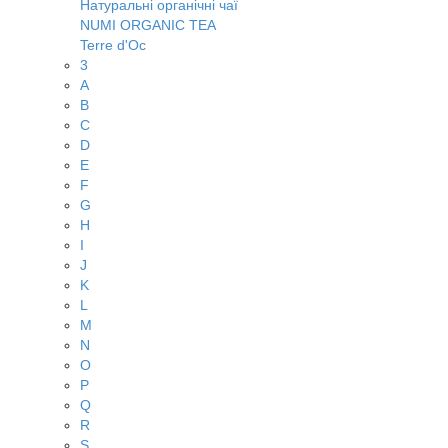
Натуральні органічні чаї
NUMI ORGANIC TEA
Terre d'Oc
3
A
B
C
D
E
F
G
H
I
J
K
L
M
N
O
P
Q
R
S