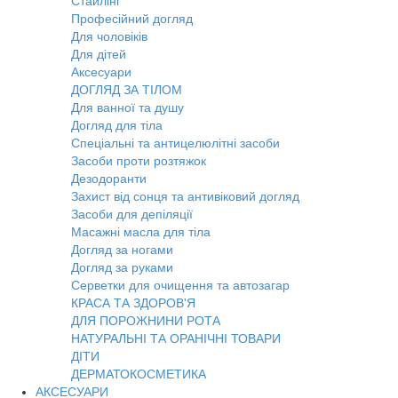
Стайлінг
Професійний догляд
Для чоловіків
Для дітей
Аксесуари
ДОГЛЯД ЗА ТІЛОМ
Для ванної та душу
Догляд для тіла
Спеціальні та антицелюлітні засоби
Засоби проти розтяжок
Дезодоранти
Захист від сонця та антивіковий догляд
Засоби для депіляції
Масажні масла для тіла
Догляд за ногами
Догляд за руками
Серветки для очищення та автозагар
КРАСА ТА ЗДОРОВ'Я
ДЛЯ ПОРОЖНИНИ РОТА
НАТУРАЛЬНІ ТА ОРАНІЧНІ ТОВАРИ
ДІТИ
ДЕРМАТОКОСМЕТИКА
АКСЕСУАРИ