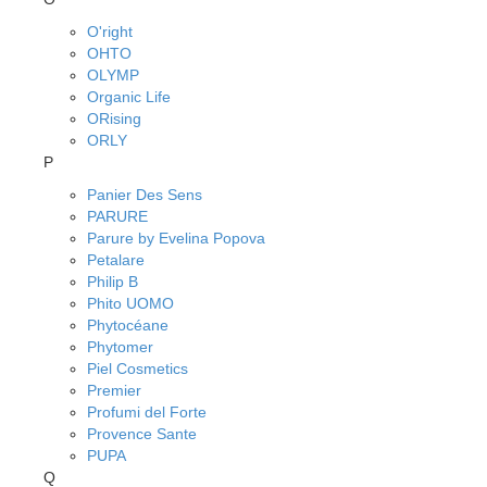
O'right
OHTO
OLYMP
Organic Life
ORising
ORLY
P
Panier Des Sens
PARURE
Parure by Evelina Popova
Petalare
Philip B
Phito UOMO
Phytocéane
Phytomer
Piel Cosmetics
Premier
Profumi del Forte
Provence Sante
PUPA
Q