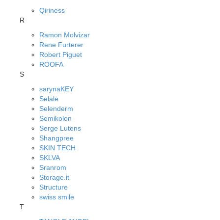
Qiriness
R
Ramon Molvizar
Rene Furterer
Robert Piguet
ROOFA
S
sarynaKEY
Selale
Selenderm
Semikolon
Serge Lutens
Shangpree
SKIN TECH
SKLVA
Sranrom
Storage.it
Structure
swiss smile
T