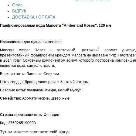
Опис
ВІДГУК
ДОСТАВКА І ОПЛАТА
Парфюмированная вода Mancera "Amber and Roses", 120 мл
Назначение:
для мужчин и женщин
Mancera Amber Roses – восточный, цветочный аромат унисекс,
презентованный французским брендом Mancera на выставке “Pitti Fragranze"
в 2014 году. Основным компонентом вокруг которого построена композиция
является роза, символ страсти.
Верхние ноты: Лимон из Сицилии.
Ноты сердца: Драгоценная роза и богатый янтарь.
Базовые ноты: лабданум, амбра, белый мускус.
Семейство: 
Ароматические, цветочные
Страна-производитель
: Франция
Код: 3760265190003
Тут ви можете залишити свій відгук