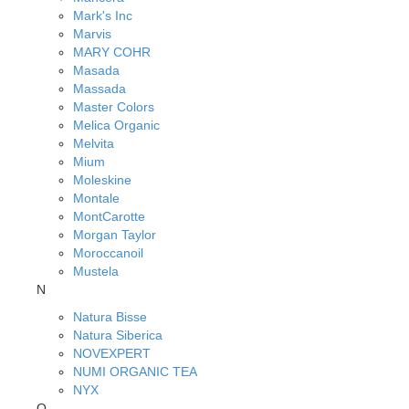
Mark's Inc
Marvis
MARY COHR
Masada
Massada
Master Colors
Melica Organic
Melvita
Mium
Moleskine
Montale
MontCarotte
Morgan Taylor
Moroccanoil
Mustela
N
Natura Bisse
Natura Siberica
NOVEXPERT
NUMI ORGANIC TEA
NYX
O