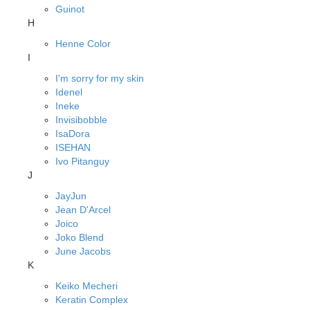
Guinot
H
Henne Color
I
I'm sorry for my skin
Idenel
Ineke
Invisibobble
IsaDora
ISEHAN
Ivo Pitanguy
J
JayJun
Jean D'Arcel
Joico
Joko Blend
June Jacobs
K
Keiko Mecheri
Keratin Complex