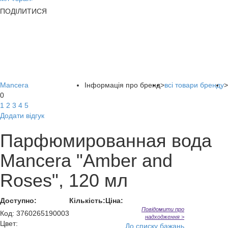
ПОДІЛИТИСЯ
Mancera
Інформація про бренд
>
всі товари бренду
>
0
1
2
3
4
5
Додати відгук
Парфюмированная вода
Mancera "Amber and
Roses", 120 мл
Доступно:
Кількість:
Ціна:
Повідомити про
Код
:
3760265190003
надходження >
Цвет:
До списку бажань