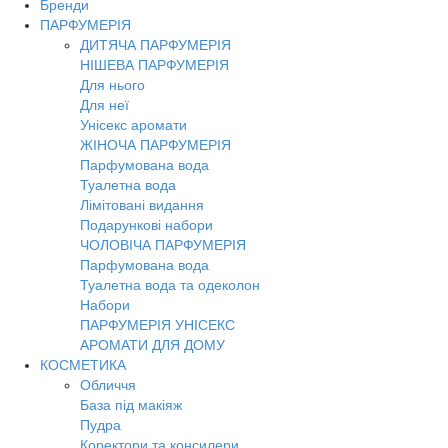
Бренди
Toggl
ПАРФУМЕРІЯ
navig
ДИТЯЧА ПАРФУМЕРІЯ
НІШЕВА ПАРФУМЕРІЯ
Для нього
Для неї
Унісекс аромати
ЖІНОЧА ПАРФУМЕРІЯ
Парфумована вода
Туалетна вода
Лімітовані видання
Подарункові набори
ЧОЛОВІЧА ПАРФУМЕРІЯ
Парфумована вода
Туалетна вода та одеколон
Набори
ПАРФУМЕРІЯ УНІСЕКС
АРОМАТИ ДЛЯ ДОМУ
КОСМЕТИКА
Обличчя
База під макіяж
Пудра
Коректори та консилери