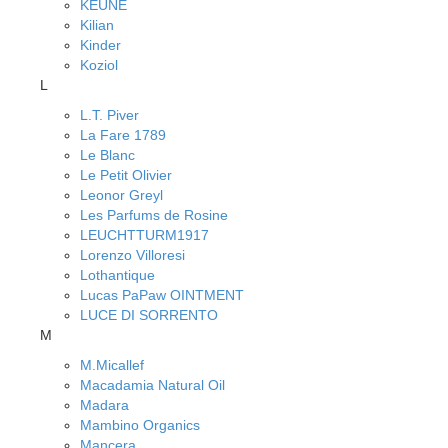
KEUNE
Kilian
Kinder
Koziol
L
L.T. Piver
La Fare 1789
Le Blanc
Le Petit Olivier
Leonor Greyl
Les Parfums de Rosine
LEUCHTTURM1917
Lorenzo Villoresi
Lothantique
Lucas PaPaw OINTMENT
LUCE DI SORRENTO
M
M.Micallef
Macadamia Natural Oil
Madara
Mambino Organics
Mancera