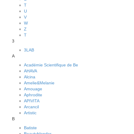
T
U
V
W
Z
Т
3
3LAB
A
Académie Scientifique de Be
AHAVA
Alcina
Amelie&Melanie
Amouage
Aphrodite
APIVITA
Arcancil
Artistic
B
Batiste
Beautyblender