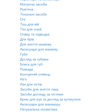
Матуючи засоби
Рум'яна
Тональні засоби
Очі
Туш для вій
Тіні для очей
Олівці та підводка
Для брів
Для зняття макіяжу
Аксесуари для макіяжу
Губи
Догляд за губами
Блиск для губ
Помада
Контурний олівець
Нігті
Лак для нігтів
Засоби для зняття лаку
Засоби догляду за нігтями
Крем для рук та догляд за кутикулою
Аксесуари для манікюру
Натуральна косметика