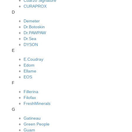
Cuarzo Signature
CURAPROX
D
Demeter
Dr.Botoskin
Dr.PAWPAW
Dr.Sea
DYSON
E
E.Coudray
Edom
Ellame
EOS
F
Fillerina
Filofax
FreshMinerals
G
Gatineau
Green People
Guam