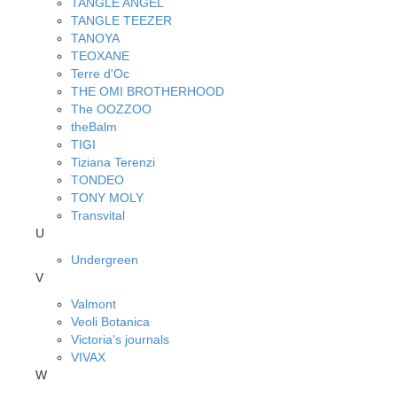
TANGLE ANGEL
TANGLE TEEZER
TANOYA
TEOXANE
Terre d'Oc
THE OMI BROTHERHOOD
The OOZZOO
theBalm
TIGI
Tiziana Terenzi
TONDEO
TONY MOLY
Transvital
U
Undergreen
V
Valmont
Veoli Botanica
Victoria's journals
VIVAX
W