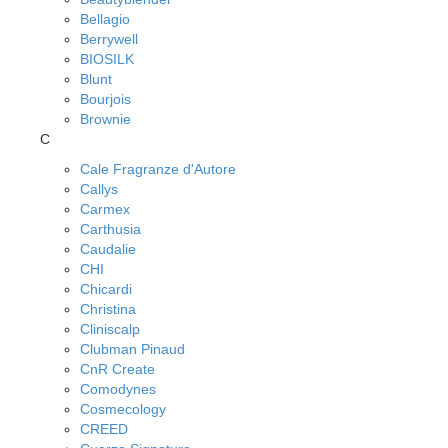
Bellagio
Berrywell
BIOSILK
Blunt
Bourjois
Brownie
C
Cale Fragranze d'Autore
Callys
Carmex
Carthusia
Caudalie
CHI
Chicardi
Christina
Cliniscalp
Clubman Pinaud
CnR Create
Comodynes
Cosmecology
CREED