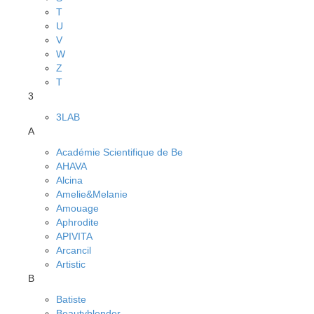
T
U
V
W
Z
Т
3
3LAB
A
Académie Scientifique de Be
AHAVA
Alcina
Amelie&Melanie
Amouage
Aphrodite
APIVITA
Arcancil
Artistic
B
Batiste
Beautyblender