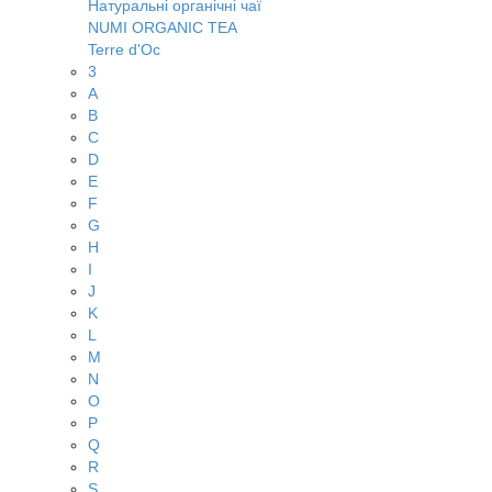
Натуральні органічні чаї
NUMI ORGANIC TEA
Terre d'Oc
3
A
B
C
D
E
F
G
H
I
J
K
L
M
N
O
P
Q
R
S