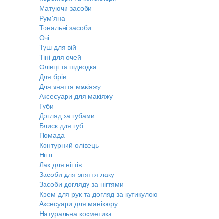
Матуючи засоби
Рум'яна
Тональні засоби
Очі
Туш для вій
Тіні для очей
Олівці та підводка
Для брів
Для зняття макіяжу
Аксесуари для макіяжу
Губи
Догляд за губами
Блиск для губ
Помада
Контурний олівець
Нігті
Лак для нігтів
Засоби для зняття лаку
Засоби догляду за нігтями
Крем для рук та догляд за кутикулою
Аксесуари для манікюру
Натуральна косметика