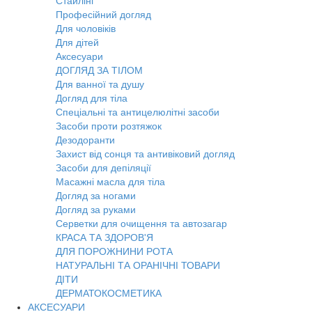
Стайлінг
Професійний догляд
Для чоловіків
Для дітей
Аксесуари
ДОГЛЯД ЗА ТІЛОМ
Для ванної та душу
Догляд для тіла
Спеціальні та антицелюлітні засоби
Засоби проти розтяжок
Дезодоранти
Захист від сонця та антивіковий догляд
Засоби для депіляції
Масажні масла для тіла
Догляд за ногами
Догляд за руками
Серветки для очищення та автозагар
КРАСА ТА ЗДОРОВ'Я
ДЛЯ ПОРОЖНИНИ РОТА
НАТУРАЛЬНІ ТА ОРАНІЧНІ ТОВАРИ
ДІТИ
ДЕРМАТОКОСМЕТИКА
АКСЕСУАРИ