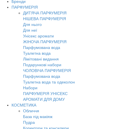
Бренди
ПАРФУМЕРІЯ
ДИТЯЧА ПАРФУМЕРІЯ
НІШЕВА ПАРФУМЕРІЯ
Для нього
Для неї
Унісекс аромати
ЖІНОЧА ПАРФУМЕРІЯ
Парфумована вода
Туалетна вода
Лімітовані видання
Подарункові набори
ЧОЛОВІЧА ПАРФУМЕРІЯ
Парфумована вода
Туалетна вода та одеколон
Набори
ПАРФУМЕРІЯ УНІСЕКС
АРОМАТИ ДЛЯ ДОМУ
КОСМЕТИКА
Обличчя
База під макіяж
Пудра
Коректори та консилери