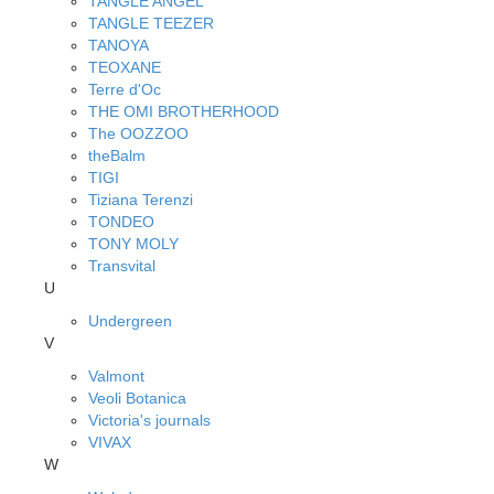
TANGLE ANGEL
TANGLE TEEZER
TANOYA
TEOXANE
Terre d'Oc
THE OMI BROTHERHOOD
The OOZZOO
theBalm
TIGI
Tiziana Terenzi
TONDEO
TONY MOLY
Transvital
U
Undergreen
V
Valmont
Veoli Botanica
Victoria's journals
VIVAX
W