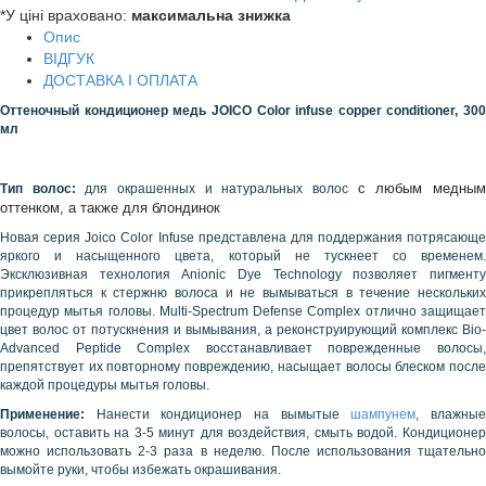
*У ціні враховано:
максимальна знижка
Опис
ВІДГУК
ДОСТАВКА І ОПЛАТА
Оттеночный кондиционер медь JOICO Color infuse copper conditioner, 300
мл
с любым медны
Тип волос:
для окрашенных и натуральных волос
оттенком, а также для блондинок
Новая серия Joico Color Infuse представлена для поддержания потрясающе
яркого и насыщенного цвета, который не тускнеет со временем.
Эксклюзивная технология Anionic Dye Technology позволяет пигменту
прикрепляться к стержню волоса и не вымываться в течение нескольких
процедур мытья головы.
Multi-Spectrum Defense Complex отлично защищае
цвет волос от потускнения и вымывания, а реконструирующий комплекс Bio-
Advanced Peptide Complex восстанавливает поврежденные волосы,
препятствует их повторному повреждению, насыщает волосы блеском после
каждой процедуры мытья головы.
Применение:
Нанести кондиционер на вымытые
шампунем
, влажны
волосы, оставить на 3-5 минут для воздействия, смыть водой. Кондиционер
можно использовать 2-3 раза в неделю. После использования тщательно
вымойте руки, чтобы избежать окрашивания.