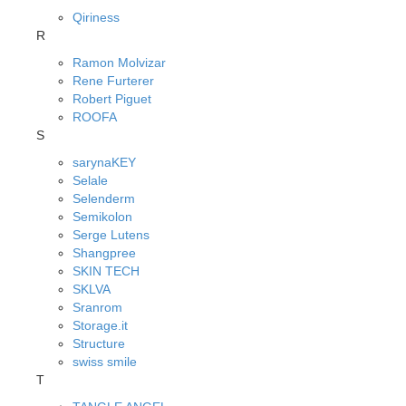
Qiriness
R
Ramon Molvizar
Rene Furterer
Robert Piguet
ROOFA
S
sarynaKEY
Selale
Selenderm
Semikolon
Serge Lutens
Shangpree
SKIN TECH
SKLVA
Sranrom
Storage.it
Structure
swiss smile
T