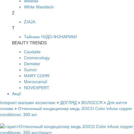
Weleda
White Mandarin
Z
ZIAJA
Т
Тайские ЧУДО-ФОНАРИКИ
BEAUTY TRENDS
Caudalie
Cosmecology
Demeter
Guinot
MARY COHR
Moroccanoil
NOVEXPERT
Акції
Інтернет-магазин косметики
>
ДОГЛЯД
>
ВОЛОССЯ
>
Для миття
голови
>
Оттеночный кондиционер медь JOICO Color infuse copper
conditioner, 300 мл