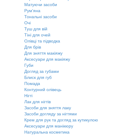
Матуючи засоби
Рум'яна
Тональні засоби
Очі
Туш для вій
Тіні для очей
Олівці та підводка
Для брів
Для зняття макіяжу
Аксесуари для макіяжу
Губи
Догляд за губами
Блиск для губ
Помада
Контурний олівець
Нігті
Лак для нігтів
Засоби для зняття лаку
Засоби догляду за нігтями
Крем для рук та догляд за кутикулою
Аксесуари для манікюру
Натуральна косметика