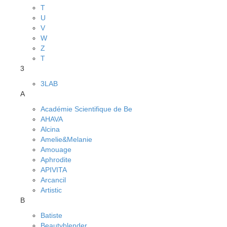
T
U
V
W
Z
Т
3
3LAB
A
Académie Scientifique de Be
AHAVA
Alcina
Amelie&Melanie
Amouage
Aphrodite
APIVITA
Arcancil
Artistic
B
Batiste
Beautyblender