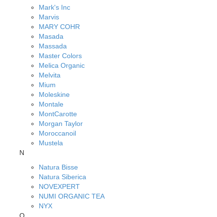
Mark's Inc
Marvis
MARY COHR
Masada
Massada
Master Colors
Melica Organic
Melvita
Mium
Moleskine
Montale
MontCarotte
Morgan Taylor
Moroccanoil
Mustela
N
Natura Bisse
Natura Siberica
NOVEXPERT
NUMI ORGANIC TEA
NYX
O