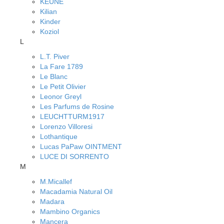
KEUNE
Kilian
Kinder
Koziol
L
L.T. Piver
La Fare 1789
Le Blanc
Le Petit Olivier
Leonor Greyl
Les Parfums de Rosine
LEUCHTTURM1917
Lorenzo Villoresi
Lothantique
Lucas PaPaw OINTMENT
LUCE DI SORRENTO
M
M.Micallef
Macadamia Natural Oil
Madara
Mambino Organics
Mancera