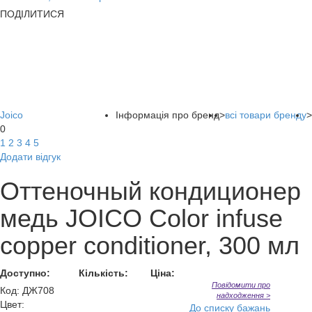
ПОДІЛИТИСЯ
Joico
Інформація про бренд
>
всі товари бренду
>
0
1
2
3
4
5
Додати відгук
Оттеночный кондиционер
медь JOICO Color infuse
copper conditioner, 300 мл
Доступно:
Кількість:
Ціна:
Повідомити про
Код
:
ДЖ708
надходження >
Цвет:
До списку бажань