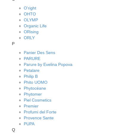
O'right
OHTO
OLYMP
Organic Life
ORising
ORLY
P
Panier Des Sens
PARURE
Parure by Evelina Popova
Petalare
Philip B
Phito UOMO
Phytocéane
Phytomer
Piel Cosmetics
Premier
Profumi del Forte
Provence Sante
PUPA
Q