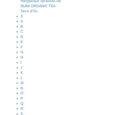
Натуральні органічні чаї
NUMI ORGANIC TEA
Terre d'Oc
3
A
B
C
D
E
F
G
H
I
J
K
L
M
N
O
P
Q
R
S