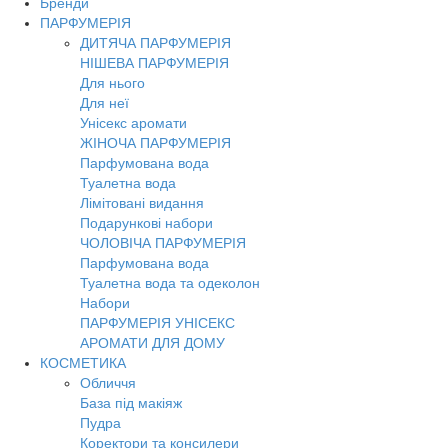
Бренди
Toggl
ПАРФУМЕРІЯ
navig
ДИТЯЧА ПАРФУМЕРІЯ
НІШЕВА ПАРФУМЕРІЯ
Для нього
Для неї
Унісекс аромати
ЖІНОЧА ПАРФУМЕРІЯ
Парфумована вода
Туалетна вода
Лімітовані видання
Подарункові набори
ЧОЛОВІЧА ПАРФУМЕРІЯ
Парфумована вода
Туалетна вода та одеколон
Набори
ПАРФУМЕРІЯ УНІСЕКС
АРОМАТИ ДЛЯ ДОМУ
КОСМЕТИКА
Обличчя
База під макіяж
Пудра
Коректори та консилери