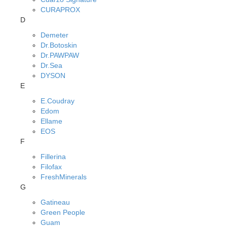
CURAPROX
D
Demeter
Dr.Botoskin
Dr.PAWPAW
Dr.Sea
DYSON
E
E.Coudray
Edom
Ellame
EOS
F
Fillerina
Filofax
FreshMinerals
G
Gatineau
Green People
Guam