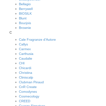
Bellagio
Berrywell
BIOSILK
Blunt
Bourjois
Brownie
C
Cale Fragranze d'Autore
Callys
Carmex
Carthusia
Caudalie
CHI
Chicardi
Christina
Cliniscalp
Clubman Pinaud
CnR Create
Comodynes
Cosmecology
CREED
Cuarzo Signature