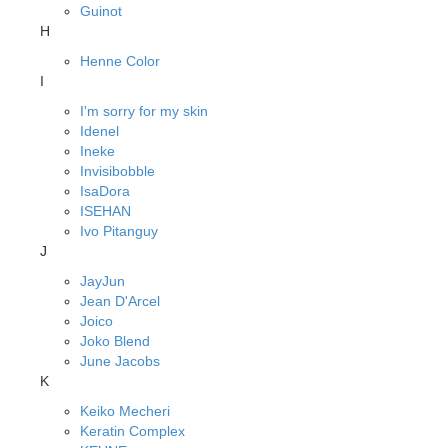
Guinot
H
Henne Color
I
I'm sorry for my skin
Idenel
Ineke
Invisibobble
IsaDora
ISEHAN
Ivo Pitanguy
J
JayJun
Jean D'Arcel
Joico
Joko Blend
June Jacobs
K
Keiko Mecheri
Keratin Complex