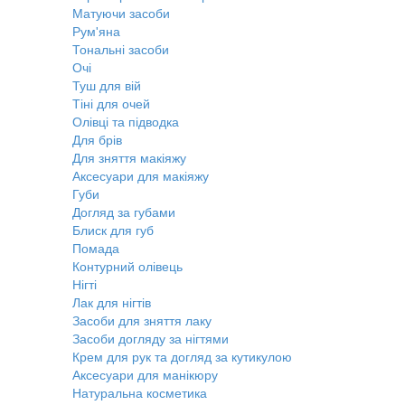
Матуючи засоби
Рум'яна
Тональні засоби
Очі
Туш для вій
Тіні для очей
Олівці та підводка
Для брів
Для зняття макіяжу
Аксесуари для макіяжу
Губи
Догляд за губами
Блиск для губ
Помада
Контурний олівець
Нігті
Лак для нігтів
Засоби для зняття лаку
Засоби догляду за нігтями
Крем для рук та догляд за кутикулою
Аксесуари для манікюру
Натуральна косметика