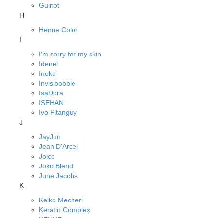
Guinot
H
Henne Color
I
I'm sorry for my skin
Idenel
Ineke
Invisibobble
IsaDora
ISEHAN
Ivo Pitanguy
J
JayJun
Jean D'Arcel
Joico
Joko Blend
June Jacobs
K
Keiko Mecheri
Keratin Complex