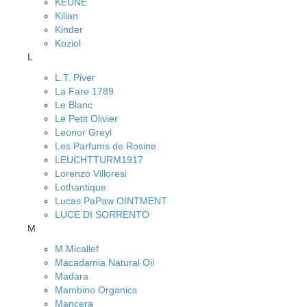
KEUNE
Kilian
Kinder
Koziol
L
L.T. Piver
La Fare 1789
Le Blanc
Le Petit Olivier
Leonor Greyl
Les Parfums de Rosine
LEUCHTTURM1917
Lorenzo Villoresi
Lothantique
Lucas PaPaw OINTMENT
LUCE DI SORRENTO
M
M.Micallef
Macadamia Natural Oil
Madara
Mambino Organics
Mancera