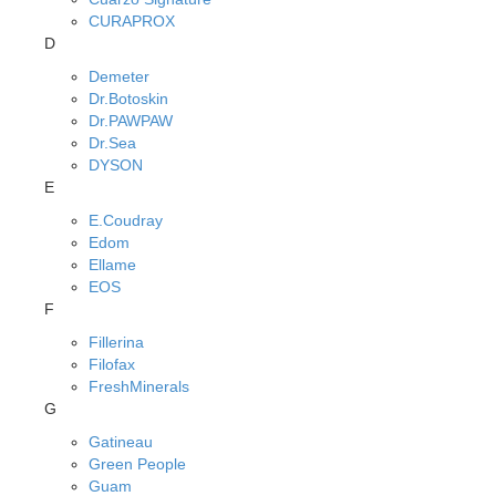
CURAPROX
D
Demeter
Dr.Botoskin
Dr.PAWPAW
Dr.Sea
DYSON
E
E.Coudray
Edom
Ellame
EOS
F
Fillerina
Filofax
FreshMinerals
G
Gatineau
Green People
Guam