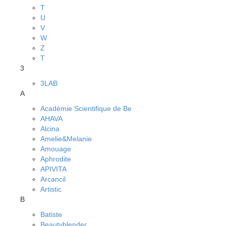
T
U
V
W
Z
Т
3
3LAB
A
Académie Scientifique de Be
AHAVA
Alcina
Amelie&Melanie
Amouage
Aphrodite
APIVITA
Arcancil
Artistic
B
Batiste
Beautyblender