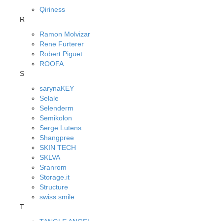
Qiriness
R
Ramon Molvizar
Rene Furterer
Robert Piguet
ROOFA
S
sarynaKEY
Selale
Selenderm
Semikolon
Serge Lutens
Shangpree
SKIN TECH
SKLVA
Sranrom
Storage.it
Structure
swiss smile
T