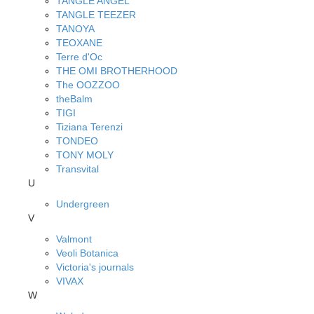
TANGLE ANGEL
TANGLE TEEZER
TANOYA
TEOXANE
Terre d'Oc
THE OMI BROTHERHOOD
The OOZZOO
theBalm
TIGI
Tiziana Terenzi
TONDEO
TONY MOLY
Transvital
U
Undergreen
V
Valmont
Veoli Botanica
Victoria's journals
VIVAX
W