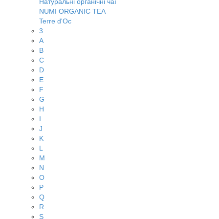
Натуральні органічні чаї
NUMI ORGANIC TEA
Terre d'Oc
3
A
B
C
D
E
F
G
H
I
J
K
L
M
N
O
P
Q
R
S