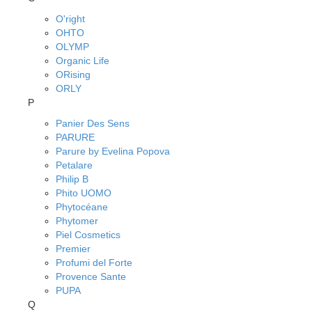
O'right
OHTO
OLYMP
Organic Life
ORising
ORLY
P
Panier Des Sens
PARURE
Parure by Evelina Popova
Petalare
Philip B
Phito UOMO
Phytocéane
Phytomer
Piel Cosmetics
Premier
Profumi del Forte
Provence Sante
PUPA
Q