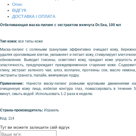
Опис
ВІДГУК
ДОСТАВКА І ОПЛАТА
Отбеливающая маска-пилинг с экстрактом жемчуга
Dr
.
Sea
, 100 мл
Тип кожи:
все типы кожи
Маска-пилинг с соляными гранулами эффективно очищает кожу, бережно
удаляя ороговевшие клетки, увлажняет и питает кожу, стимулирует клеточное
обновление. Выводит токсины, осветляет кожу, придает коже упругость и
эластичность, предупреждает преждевременное старение кожи. Содержит
глину, экстракт зеленого чая, алоэ, коллаген, протеины сои, масло лимона,
экстракты граната, папайи, жемчужную пудру.
Применение:
Нанести маску-пилинг ровными круговыми движениями на
очищенную кожу лица, избегая контура глаз, помассировать в течение 5
минут, смыть водой. Использовать 1-2 раза в неделю.
Страна-производитель:
Израиль
Код: 114
Тут ви можете залишити свій відгук