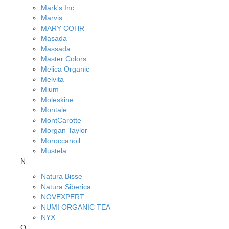
Mark's Inc
Marvis
MARY COHR
Masada
Massada
Master Colors
Melica Organic
Melvita
Mium
Moleskine
Montale
MontCarotte
Morgan Taylor
Moroccanoil
Mustela
N
Natura Bisse
Natura Siberica
NOVEXPERT
NUMI ORGANIC TEA
NYX
O