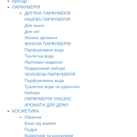
Бренди
Toggl
ПАРФУМЕРІЯ
navig
ДИТЯЧА ПАРФУМЕРІЯ
НІШЕВА ПАРФУМЕРІЯ
Для нього
Для неї
Унісекс аромати
ЖІНОЧА ПАРФУМЕРІЯ
Парфумована вода
Туалетна вода
Лімітовані видання
Подарункові набори
ЧОЛОВІЧА ПАРФУМЕРІЯ
Парфумована вода
Туалетна вода та одеколон
Набори
ПАРФУМЕРІЯ УНІСЕКС
АРОМАТИ ДЛЯ ДОМУ
КОСМЕТИКА
Обличчя
База під макіяж
Пудра
Коректори та консилери