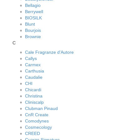
Bellagio
Berrywell
BIOSILK
Blunt
Bourjois
Brownie
C
Cale Fragranze d'Autore
Callys
Carmex
Carthusia
Caudalie
CHI
Chicardi
Christina
Cliniscalp
Clubman Pinaud
CnR Create
Comodynes
Cosmecology
CREED
Cuarzo Signature