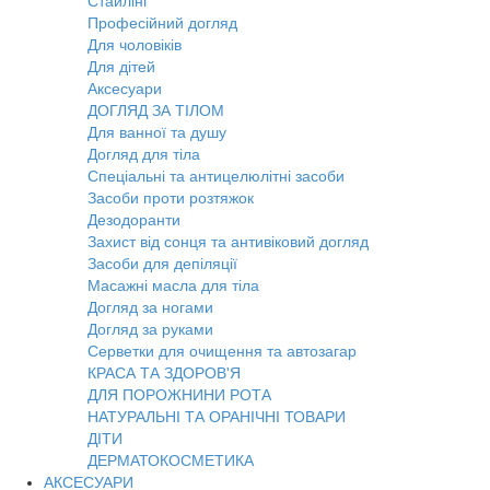
Стайлінг
Професійний догляд
Для чоловіків
Для дітей
Аксесуари
ДОГЛЯД ЗА ТІЛОМ
Для ванної та душу
Догляд для тіла
Спеціальні та антицелюлітні засоби
Засоби проти розтяжок
Дезодоранти
Захист від сонця та антивіковий догляд
Засоби для депіляції
Масажні масла для тіла
Догляд за ногами
Догляд за руками
Серветки для очищення та автозагар
КРАСА ТА ЗДОРОВ'Я
ДЛЯ ПОРОЖНИНИ РОТА
НАТУРАЛЬНІ ТА ОРАНІЧНІ ТОВАРИ
ДІТИ
ДЕРМАТОКОСМЕТИКА
АКСЕСУАРИ