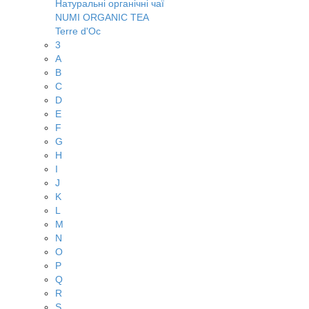
Натуральні органічні чаї
NUMI ORGANIC TEA
Terre d'Oc
3
A
B
C
D
E
F
G
H
I
J
K
L
M
N
O
P
Q
R
S