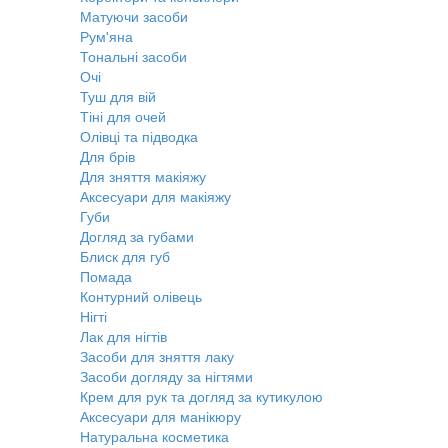
Матуючи засоби
Рум'яна
Тональні засоби
Очі
Туш для вій
Тіні для очей
Олівці та підводка
Для брів
Для зняття макіяжу
Аксесуари для макіяжу
Губи
Догляд за губами
Блиск для губ
Помада
Контурний олівець
Нігті
Лак для нігтів
Засоби для зняття лаку
Засоби догляду за нігтями
Крем для рук та догляд за кутикулою
Аксесуари для манікюру
Натуральна косметика