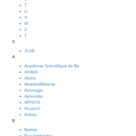
T
U
V
W
Z
Т
3
3LAB
A
Académie Scientifique de Be
AHAVA
Alcina
Amelie&Melanie
Amouage
Aphrodite
APIVITA
Arcancil
Artistic
B
Batiste
Beautyblender