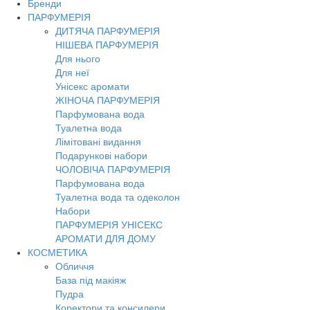
Бренди
ПАРФУМЕРІЯ
ДИТЯЧА ПАРФУМЕРІЯ
НІШЕВА ПАРФУМЕРІЯ
Для нього
Для неї
Унісекс аромати
ЖІНОЧА ПАРФУМЕРІЯ
Парфумована вода
Туалетна вода
Лімітовані видання
Подарункові набори
ЧОЛОВІЧА ПАРФУМЕРІЯ
Парфумована вода
Туалетна вода та одеколон
Набори
ПАРФУМЕРІЯ УНІСЕКС
АРОМАТИ ДЛЯ ДОМУ
КОСМЕТИКА
Обличчя
База під макіяж
Пудра
Коректори та консилери