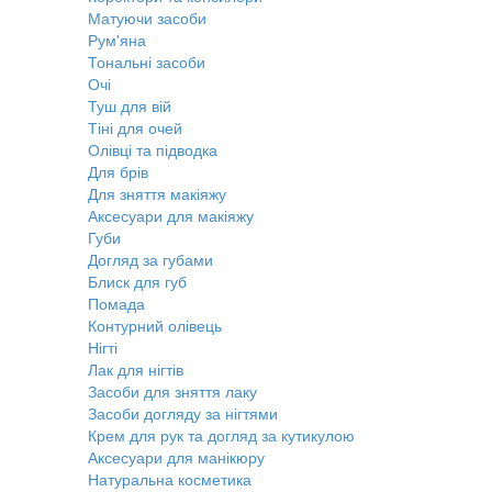
Матуючи засоби
Рум'яна
Тональні засоби
Очі
Туш для вій
Тіні для очей
Олівці та підводка
Для брів
Для зняття макіяжу
Аксесуари для макіяжу
Губи
Догляд за губами
Блиск для губ
Помада
Контурний олівець
Нігті
Лак для нігтів
Засоби для зняття лаку
Засоби догляду за нігтями
Крем для рук та догляд за кутикулою
Аксесуари для манікюру
Натуральна косметика