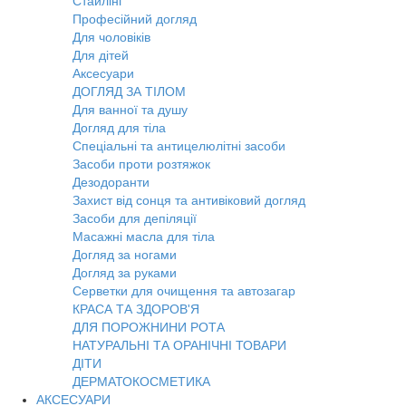
Стайлінг
Професійний догляд
Для чоловіків
Для дітей
Аксесуари
ДОГЛЯД ЗА ТІЛОМ
Для ванної та душу
Догляд для тіла
Спеціальні та антицелюлітні засоби
Засоби проти розтяжок
Дезодоранти
Захист від сонця та антивіковий догляд
Засоби для депіляції
Масажні масла для тіла
Догляд за ногами
Догляд за руками
Серветки для очищення та автозагар
КРАСА ТА ЗДОРОВ'Я
ДЛЯ ПОРОЖНИНИ РОТА
НАТУРАЛЬНІ ТА ОРАНІЧНІ ТОВАРИ
ДІТИ
ДЕРМАТОКОСМЕТИКА
АКСЕСУАРИ