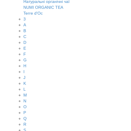
Натуральні органічні чаї
NUMI ORGANIC TEA
Terre d'Oc
3
A
B
C
D
E
F
G
H
I
J
K
L
M
N
O
P
Q
R
S