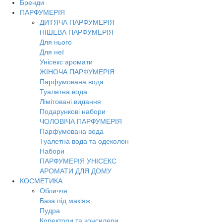
Бренди
ПАРФУМЕРІЯ
ДИТЯЧА ПАРФУМЕРІЯ
НІШЕВА ПАРФУМЕРІЯ
Для нього
Для неї
Унісекс аромати
ЖІНОЧА ПАРФУМЕРІЯ
Парфумована вода
Туалетна вода
Лімітовані видання
Подарункові набори
ЧОЛОВІЧА ПАРФУМЕРІЯ
Парфумована вода
Туалетна вода та одеколон
Набори
ПАРФУМЕРІЯ УНІСЕКС
АРОМАТИ ДЛЯ ДОМУ
КОСМЕТИКА
Обличчя
База під макіяж
Пудра
Коректори та консилери