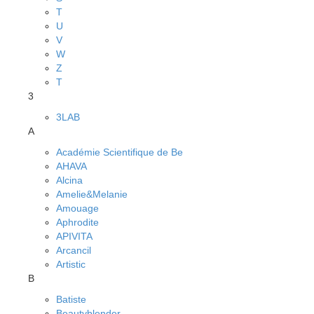
T
U
V
W
Z
Т
3
3LAB
A
Académie Scientifique de Be
AHAVA
Alcina
Amelie&Melanie
Amouage
Aphrodite
APIVITA
Arcancil
Artistic
B
Batiste
Beautyblender