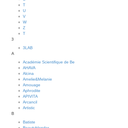
T
U
V
W
Z
Т
3
3LAB
A
Académie Scientifique de Be
AHAVA
Alcina
Amelie&Melanie
Amouage
Aphrodite
APIVITA
Arcancil
Artistic
B
Batiste
Beautyblender