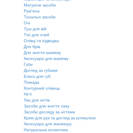
Матуючи засоби
Рум'яна
Тональні засоби
Очі
Туш для вій
Тіні для очей
Олівці та підводка
Для брів
Для зняття макіяжу
Аксесуари для макіяжу
Губи
Догляд за губами
Блиск для губ
Помада
Контурний олівець
Нігті
Лак для нігтів
Засоби для зняття лаку
Засоби догляду за нігтями
Крем для рук та догляд за кутикулою
Аксесуари для манікюру
Натуральна косметика