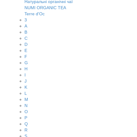
Натуральні органічні чаї
NUMI ORGANIC TEA
Terre d'Oc
3
A
B
C
D
E
F
G
H
I
J
K
L
M
N
O
P
Q
R
S