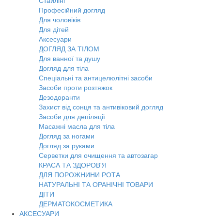
Стайлінг
Професійний догляд
Для чоловіків
Для дітей
Аксесуари
ДОГЛЯД ЗА ТІЛОМ
Для ванної та душу
Догляд для тіла
Спеціальні та антицелюлітні засоби
Засоби проти розтяжок
Дезодоранти
Захист від сонця та антивіковий догляд
Засоби для депіляції
Масажні масла для тіла
Догляд за ногами
Догляд за руками
Серветки для очищення та автозагар
КРАСА ТА ЗДОРОВ'Я
ДЛЯ ПОРОЖНИНИ РОТА
НАТУРАЛЬНІ ТА ОРАНІЧНІ ТОВАРИ
ДІТИ
ДЕРМАТОКОСМЕТИКА
АКСЕСУАРИ