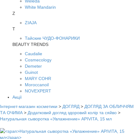
Weleda
White Mandarin
Z
ZIAJA
Т
Тайские ЧУДО-ФОНАРИКИ
BEAUTY TRENDS
Caudalie
Cosmecology
Demeter
Guinot
MARY COHR
Moroccanoil
NOVEXPERT
Акції
Інтернет-магазин косметики
>
ДОГЛЯД
>
ДОГЛЯД ЗА ОБЛИЧЧЯМ
ТА ОЧИМА
>
Додатковий догляд здоровий колір та сяйво
>
Натуральная сыворотка «Увлажнение» APIVITA, 15 мл