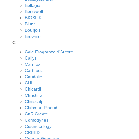
Bellagio
Berrywell
BIOSILK
Blunt
Bourjois
Brownie
C
Cale Fragranze d'Autore
Callys
Carmex
Carthusia
Caudalie
CHI
Chicardi
Christina
Cliniscalp
Clubman Pinaud
CnR Create
Comodynes
Cosmecology
CREED
Cuarzo Signature