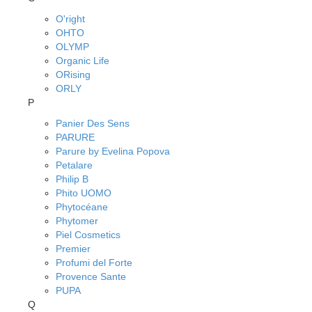
O'right
OHTO
OLYMP
Organic Life
ORising
ORLY
P
Panier Des Sens
PARURE
Parure by Evelina Popova
Petalare
Philip B
Phito UOMO
Phytocéane
Phytomer
Piel Cosmetics
Premier
Profumi del Forte
Provence Sante
PUPA
Q