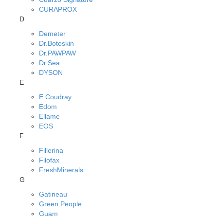
CURAPROX
D
Demeter
Dr.Botoskin
Dr.PAWPAW
Dr.Sea
DYSON
E
E.Coudray
Edom
Ellame
EOS
F
Fillerina
Filofax
FreshMinerals
G
Gatineau
Green People
Guam