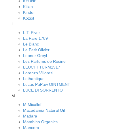
KEUNE
Kilian
Kinder
Koziol
L
L.T. Piver
La Fare 1789
Le Blanc
Le Petit Olivier
Leonor Greyl
Les Parfums de Rosine
LEUCHTTURM1917
Lorenzo Villoresi
Lothantique
Lucas PaPaw OINTMENT
LUCE DI SORRENTO
M
M.Micallef
Macadamia Natural Oil
Madara
Mambino Organics
Mancera