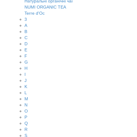
Натуральні органічні чаї
NUMI ORGANIC TEA
Terre d'Oc
3
A
B
C
D
E
F
G
H
I
J
K
L
M
N
O
P
Q
R
S