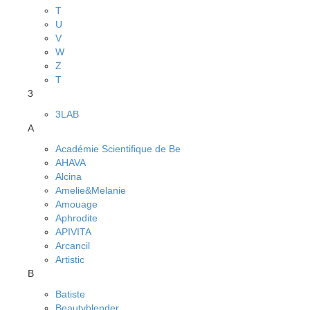
T
U
V
W
Z
Т
3
3LAB
A
Académie Scientifique de Be
AHAVA
Alcina
Amelie&Melanie
Amouage
Aphrodite
APIVITA
Arcancil
Artistic
B
Batiste
Beautyblender