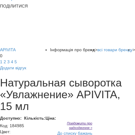
ПОДІЛИТИСЯ
APIVITA
Інформація про бренд
>
всі товари бренду
>
0
1
2
3
4
5
Додати відгук
Натуральная сыворотка
«Увлажнение» APIVITA,
15 мл
Доступно:
Кількість:
Ціна:
Повідомити про
Код
:
184985
надходження >
Цвет:
До списку бажань