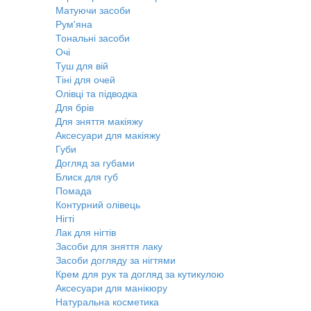
Матуючи засоби
Рум'яна
Тональні засоби
Очі
Туш для вій
Тіні для очей
Олівці та підводка
Для брів
Для зняття макіяжу
Аксесуари для макіяжу
Губи
Догляд за губами
Блиск для губ
Помада
Контурний олівець
Нігті
Лак для нігтів
Засоби для зняття лаку
Засоби догляду за нігтями
Крем для рук та догляд за кутикулою
Аксесуари для манікюру
Натуральна косметика