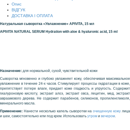
Опис
ВІДГУК
ДОСТАВКА І ОПЛАТА
Натуральная сыворотка «Увлажнение»
APIVITA
, 15 мл
APIVITA
NATURAL SERUM Hydration with aloe & hyaluronic acid, 15 ml
Назначение:
для нормальной, сухой, чувствительной кожи
Сыворотка мгновенно и глубоко увлажняет кожу, обеспечивая максимальное
увлажнение в течение 24-х часов. Стимулирует процессы гидратации в коже,
препятствует потере влаги, придает коже гладкость и упругость. Содержит
гиалуроновую кислоту, экстракт алоэ, экстракт овса, лецитин, мед, экстракт
авраамового дерева. Не содержит парабенов, силиконов, пропиленгликоля,
минерального масла.
Применение:
Нанести несколько капель сыворотки на
очищенную кожу
лица
и шеи, самостоятельно или под крем. Использовать
утром
и
вечером
.