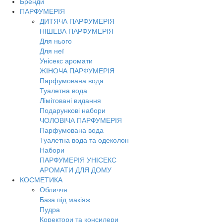
Бренди
Toggl
ПАРФУМЕРІЯ
navig
ДИТЯЧА ПАРФУМЕРІЯ
НІШЕВА ПАРФУМЕРІЯ
Для нього
Для неї
Унісекс аромати
ЖІНОЧА ПАРФУМЕРІЯ
Парфумована вода
Туалетна вода
Лімітовані видання
Подарункові набори
ЧОЛОВІЧА ПАРФУМЕРІЯ
Парфумована вода
Туалетна вода та одеколон
Набори
ПАРФУМЕРІЯ УНІСЕКС
АРОМАТИ ДЛЯ ДОМУ
КОСМЕТИКА
Обличчя
База під макіяж
Пудра
Коректори та консилери