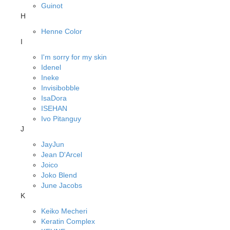
Guinot
H
Henne Color
I
I'm sorry for my skin
Idenel
Ineke
Invisibobble
IsaDora
ISEHAN
Ivo Pitanguy
J
JayJun
Jean D'Arcel
Joico
Joko Blend
June Jacobs
K
Keiko Mecheri
Keratin Complex