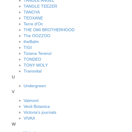
TANGLE ANGEL
TANGLE TEEZER
TANOYA
TEOXANE
Terre d'Oc
THE OMI BROTHERHOOD
The OOZZOO
theBalm
TIGI
Tiziana Terenzi
TONDEO
TONY MOLY
Transvital
U
Undergreen
V
Valmont
Veoli Botanica
Victoria's journals
VIVAX
W