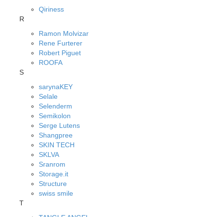
Qiriness
R
Ramon Molvizar
Rene Furterer
Robert Piguet
ROOFA
S
sarynaKEY
Selale
Selenderm
Semikolon
Serge Lutens
Shangpree
SKIN TECH
SKLVA
Sranrom
Storage.it
Structure
swiss smile
T