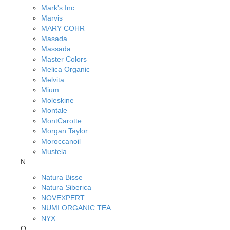
Mark's Inc
Marvis
MARY COHR
Masada
Massada
Master Colors
Melica Organic
Melvita
Mium
Moleskine
Montale
MontCarotte
Morgan Taylor
Moroccanoil
Mustela
N
Natura Bisse
Natura Siberica
NOVEXPERT
NUMI ORGANIC TEA
NYX
O