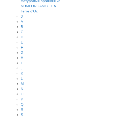
Натуральні органічні чаї
NUMI ORGANIC TEA
Terre d'Oc
3
A
B
C
D
E
F
G
H
I
J
K
L
M
N
O
P
Q
R
S