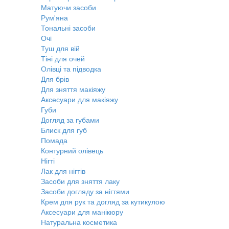
Матуючи засоби
Рум'яна
Тональні засоби
Очі
Туш для вій
Тіні для очей
Олівці та підводка
Для брів
Для зняття макіяжу
Аксесуари для макіяжу
Губи
Догляд за губами
Блиск для губ
Помада
Контурний олівець
Нігті
Лак для нігтів
Засоби для зняття лаку
Засоби догляду за нігтями
Крем для рук та догляд за кутикулою
Аксесуари для манікюру
Натуральна косметика