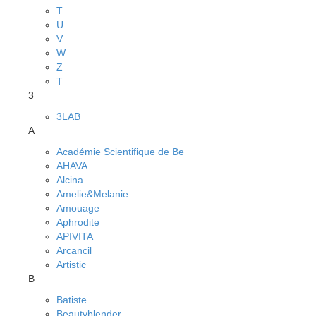
T
U
V
W
Z
Т
3
3LAB
A
Académie Scientifique de Be
AHAVA
Alcina
Amelie&Melanie
Amouage
Aphrodite
APIVITA
Arcancil
Artistic
B
Batiste
Beautyblender