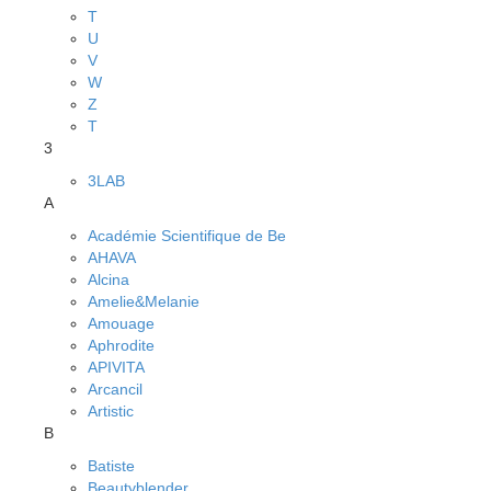
T
U
V
W
Z
Т
3
3LAB
A
Académie Scientifique de Be
AHAVA
Alcina
Amelie&Melanie
Amouage
Aphrodite
APIVITA
Arcancil
Artistic
B
Batiste
Beautyblender