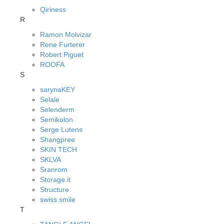
Qiriness
R
Ramon Molvizar
Rene Furterer
Robert Piguet
ROOFA
S
sarynaKEY
Selale
Selenderm
Semikolon
Serge Lutens
Shangpree
SKIN TECH
SKLVA
Sranrom
Storage.it
Structure
swiss smile
T