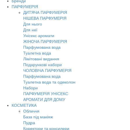
Бренди
Toggl
ПАРФУМЕРІЯ
navig
ДИТЯЧА ПАРФУМЕРІЯ
НІШЕВА ПАРФУМЕРІЯ
Для нього
Для неї
Унісекс аромати
ЖІНОЧА ПАРФУМЕРІЯ
Парфумована вода
Туалетна вода
Лімітовані видання
Подарункові набори
ЧОЛОВІЧА ПАРФУМЕРІЯ
Парфумована вода
Туалетна вода та одеколон
Набори
ПАРФУМЕРІЯ УНІСЕКС
АРОМАТИ ДЛЯ ДОМУ
КОСМЕТИКА
Обличчя
База під макіяж
Пудра
Коректори та консилери