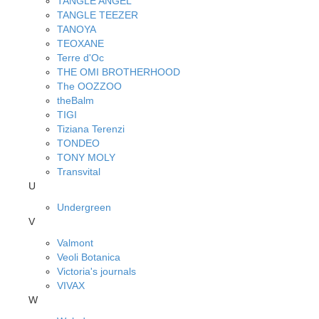
TANGLE ANGEL
TANGLE TEEZER
TANOYA
TEOXANE
Terre d'Oc
THE OMI BROTHERHOOD
The OOZZOO
theBalm
TIGI
Tiziana Terenzi
TONDEO
TONY MOLY
Transvital
U
Undergreen
V
Valmont
Veoli Botanica
Victoria's journals
VIVAX
W