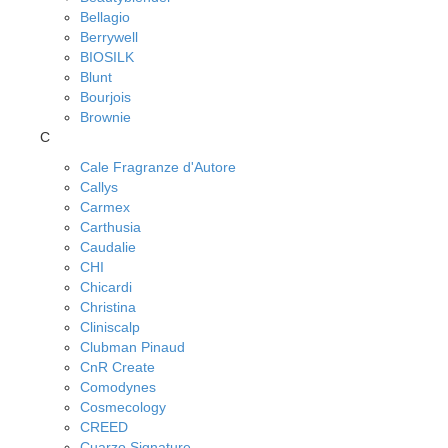
Bellagio
Berrywell
BIOSILK
Blunt
Bourjois
Brownie
C
Cale Fragranze d'Autore
Callys
Carmex
Carthusia
Caudalie
CHI
Chicardi
Christina
Cliniscalp
Clubman Pinaud
CnR Create
Comodynes
Cosmecology
CREED
Cuarzo Signature