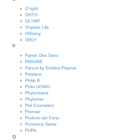
O'right
OHTO
OLYMP
Organic Life
ORising
ORLY
P
Panier Des Sens
PARURE
Parure by Evelina Popova
Petalare
Philip B
Phito UOMO
Phytocéane
Phytomer
Piel Cosmetics
Premier
Profumi del Forte
Provence Sante
PUPA
Q