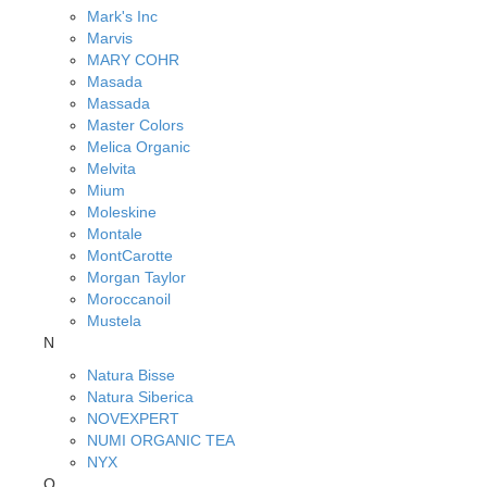
Mark's Inc
Marvis
MARY COHR
Masada
Massada
Master Colors
Melica Organic
Melvita
Mium
Moleskine
Montale
MontCarotte
Morgan Taylor
Moroccanoil
Mustela
N
Natura Bisse
Natura Siberica
NOVEXPERT
NUMI ORGANIC TEA
NYX
O