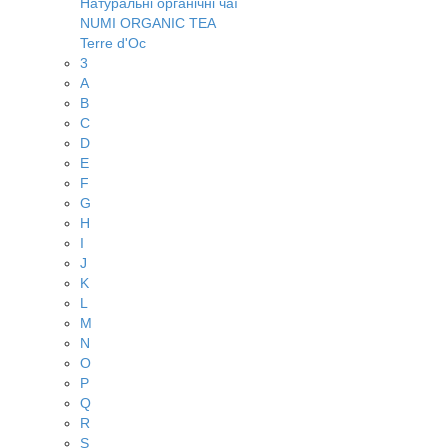
Натуральні органічні чаї
NUMI ORGANIC TEA
Terre d'Oc
3
A
B
C
D
E
F
G
H
I
J
K
L
M
N
O
P
Q
R
S