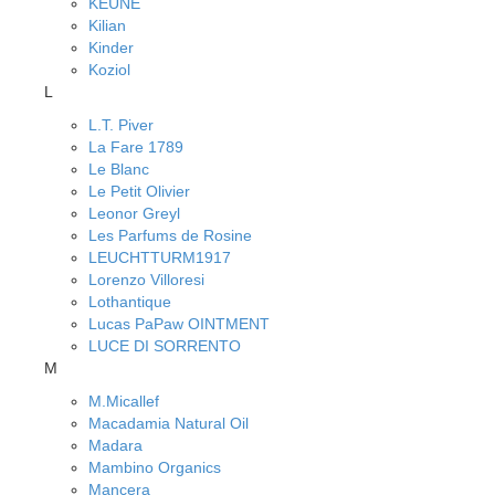
KEUNE
Kilian
Kinder
Koziol
L
L.T. Piver
La Fare 1789
Le Blanc
Le Petit Olivier
Leonor Greyl
Les Parfums de Rosine
LEUCHTTURM1917
Lorenzo Villoresi
Lothantique
Lucas PaPaw OINTMENT
LUCE DI SORRENTO
M
M.Micallef
Macadamia Natural Oil
Madara
Mambino Organics
Mancera