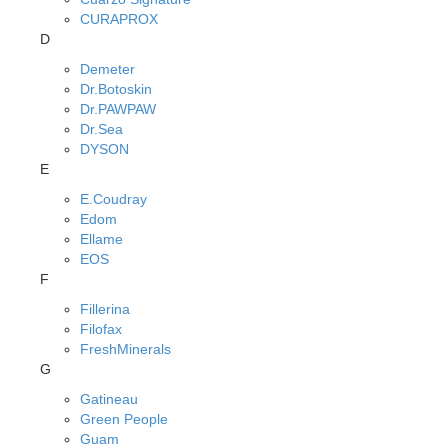
CURAPROX
D
Demeter
Dr.Botoskin
Dr.PAWPAW
Dr.Sea
DYSON
E
E.Coudray
Edom
Ellame
EOS
F
Fillerina
Filofax
FreshMinerals
G
Gatineau
Green People
Guam