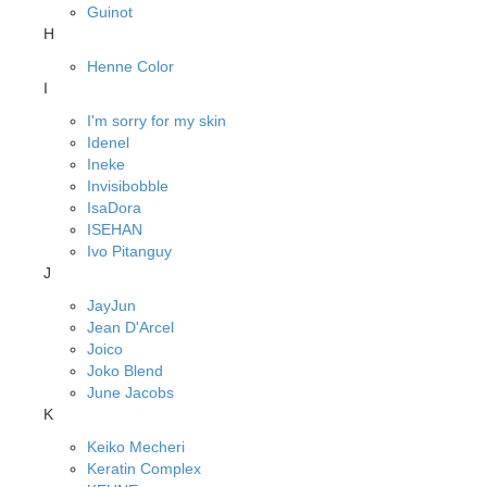
Guinot
H
Henne Color
I
I'm sorry for my skin
Idenel
Ineke
Invisibobble
IsaDora
ISEHAN
Ivo Pitanguy
J
JayJun
Jean D'Arcel
Joico
Joko Blend
June Jacobs
K
Keiko Mecheri
Keratin Complex