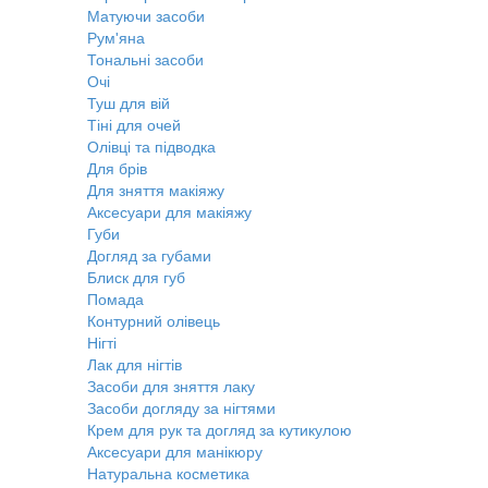
Матуючи засоби
Рум'яна
Тональні засоби
Очі
Туш для вій
Тіні для очей
Олівці та підводка
Для брів
Для зняття макіяжу
Аксесуари для макіяжу
Губи
Догляд за губами
Блиск для губ
Помада
Контурний олівець
Нігті
Лак для нігтів
Засоби для зняття лаку
Засоби догляду за нігтями
Крем для рук та догляд за кутикулою
Аксесуари для манікюру
Натуральна косметика