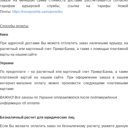
заказе на меньшую сумму стоимость доставки рассчитывается согласно
тарифам курьерской службы, ссылка на тарифы Новой
Почты:
https://novaposhta.ua/ru/posulku
Способы оплаты:
Киев
При адресной доставке Вы можете отплатить заказ наличными курьеру, на
расчетный или карточный счет ПриватБанка, а также с помощью платёжной
карты на нашем сайте.
Украине
По предоплате – на расчетный или карточный счет ПриватБанка, а также
платёжной картой на нашем сайте. При оформлении заказа в нашем
интернет-магазине оплату можно произвести следующими платёжными
картами:
ВАЖНО! Все заказы по Украине отправляются после подтверждения
информации об оплате.
Безналичный расчет для юридических лиц
Если Вы желаете оплатить заказ по безналичному расчету, укажите данную