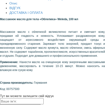
Опис
ВІДГУК
ДОСТАВКА І ОПЛАТА
Массажное масло для тела «Облепиха»
Weleda
, 100 мл
Массажное масло с облепихой великолепно питает и смягчает кожу,
придавая ей гладкость и нежность. Успокаивает раздраженную кожу,
защищает от агрессивного воздействия окружающей среды и
преждевременного старения. Заряжает тело энергией, придает тонус и
жизненную силу. Содержит масло кунжута, масло облепихи, смесь эфирных
масел. Не содержит парабенов, пропиленгликоля, искусственных красителей
и отдушек. Подходит для домашнего и профессионального применения.
Применение:
Нанести масло на очищенную кожу энергичными массажными
движениями, массировать в течение 10-15 минут. Можно наносить на
влажную или сухую кожу.
Страна-производитель:
Германия
Код: 00757500
Тут ви можете залишити свій відгук