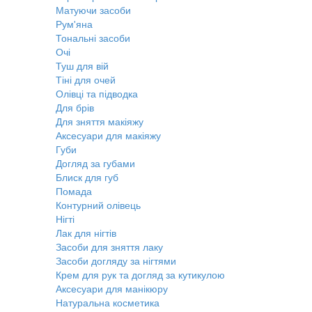
Матуючи засоби
Рум'яна
Тональні засоби
Очі
Туш для вій
Тіні для очей
Олівці та підводка
Для брів
Для зняття макіяжу
Аксесуари для макіяжу
Губи
Догляд за губами
Блиск для губ
Помада
Контурний олівець
Нігті
Лак для нігтів
Засоби для зняття лаку
Засоби догляду за нігтями
Крем для рук та догляд за кутикулою
Аксесуари для манікюру
Натуральна косметика