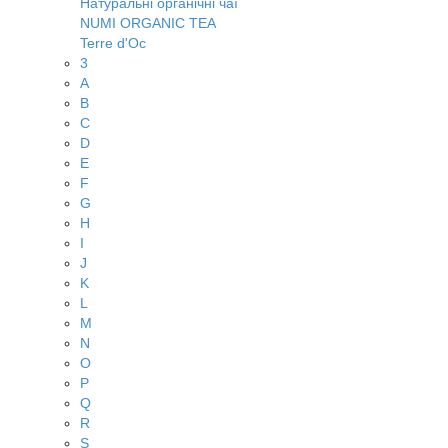
Натуральні органічні чаї
NUMI ORGANIC TEA
Terre d'Oc
3
A
B
C
D
E
F
G
H
I
J
K
L
M
N
O
P
Q
R
S