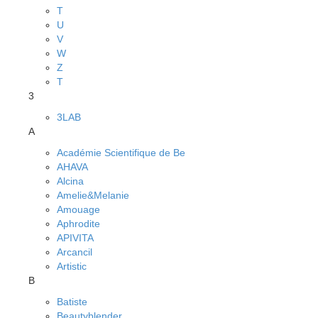
T
U
V
W
Z
Т
3
3LAB
A
Académie Scientifique de Be
AHAVA
Alcina
Amelie&Melanie
Amouage
Aphrodite
APIVITA
Arcancil
Artistic
B
Batiste
Beautyblender