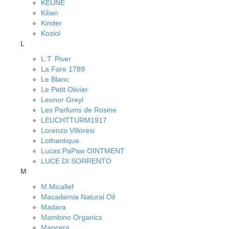
KEUNE
Kilian
Kinder
Koziol
L
L.T. Piver
La Fare 1789
Le Blanc
Le Petit Olivier
Leonor Greyl
Les Parfums de Rosine
LEUCHTTURM1917
Lorenzo Villoresi
Lothantique
Lucas PaPaw OINTMENT
LUCE DI SORRENTO
M
M.Micallef
Macadamia Natural Oil
Madara
Mambino Organics
Mancera