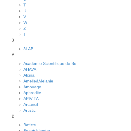
T
U
V
W
Z
Т
3
3LAB
A
Académie Scientifique de Be
AHAVA
Alcina
Amelie&Melanie
Amouage
Aphrodite
APIVITA
Arcancil
Artistic
B
Batiste
Beautyblender