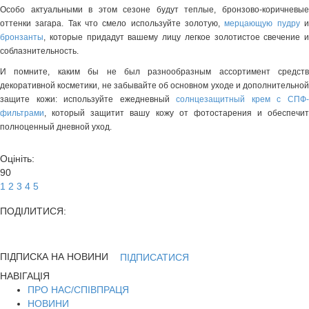
Особо актуальными в этом сезоне будут теплые, бронзово-коричневые
оттенки загара. Так что смело используйте золотую,
мерцающую пудру
бронзанты
, которые придадут вашему лицу легкое золотистое свечение и
соблазнительность.
И помните, каким бы не был разнообразным ассортимент средств
декоративной косметики, не забывайте об основном уходе и дополнительной
защите кожи: используйте ежедневный
солнцезащитный крем с СПФ
фильтрами
, который защитит вашу кожу от фотостарения и обеспечит
полноценный дневной уход.
Оцініть:
90
1
2
3
4
5
ПОДІЛИТИСЯ:
ПІДПИСКА НА НОВИНИ
ПІДПИСАТИСЯ
НАВІГАЦІЯ
ПРО НАС/СПІВПРАЦЯ
НОВИНИ