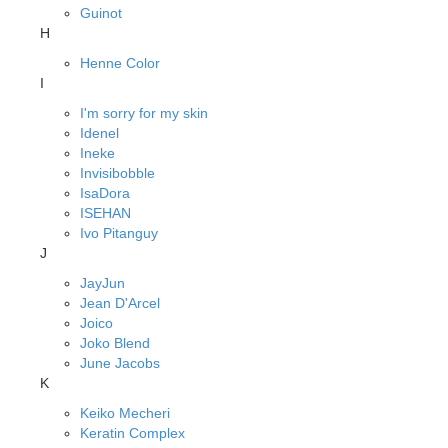
Guinot
H
Henne Color
I
I'm sorry for my skin
Idenel
Ineke
Invisibobble
IsaDora
ISEHAN
Ivo Pitanguy
J
JayJun
Jean D'Arcel
Joico
Joko Blend
June Jacobs
K
Keiko Mecheri
Keratin Complex