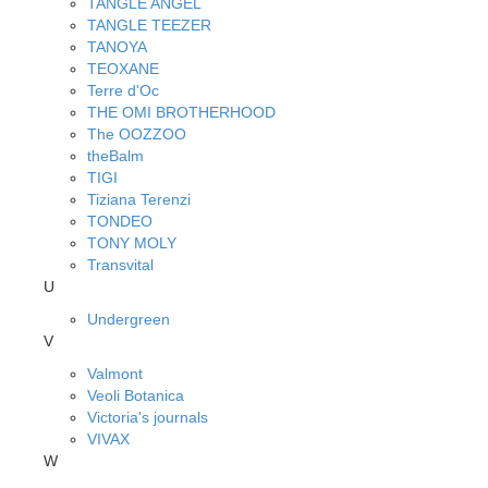
TANGLE ANGEL
TANGLE TEEZER
TANOYA
TEOXANE
Terre d'Oc
THE OMI BROTHERHOOD
The OOZZOO
theBalm
TIGI
Tiziana Terenzi
TONDEO
TONY MOLY
Transvital
U
Undergreen
V
Valmont
Veoli Botanica
Victoria's journals
VIVAX
W