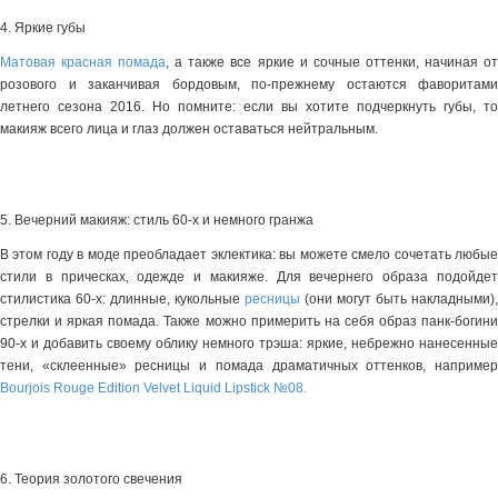
4. Яркие губы
Матовая красная помада
, а также все яркие и сочные оттенки, начиная о
розового и заканчивая бордовым, по-прежнему остаются фаворитами
летнего сезона 2016. Но помните: если вы хотите подчеркнуть губы, то
макияж всего лица и глаз должен оставаться нейтральным.
5. Вечерний макияж: стиль 60-х и немного гранжа
В этом году в моде преобладает эклектика: вы можете смело сочетать любые
стили в прическах, одежде и макияже. Для вечернего образа подойдет
стилистика 60-х: длинные, кукольные
ресницы
(они могут быть накладными),
стрелки и яркая помада. Также можно примерить на себя образ панк-богини
90-х и добавить своему облику немного трэша: яркие, небрежно нанесенные
тени, «склеенные» ресницы и помада драматичных оттенков, например
Bourjois Rouge Edition Velvet Liquid Lipstick №08.
6. Теория золотого свечения