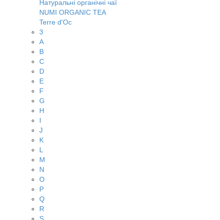
Натуральні органічні чаї
NUMI ORGANIC TEA
Terre d'Oc
3
A
B
C
D
E
F
G
H
I
J
K
L
M
N
O
P
Q
R
S