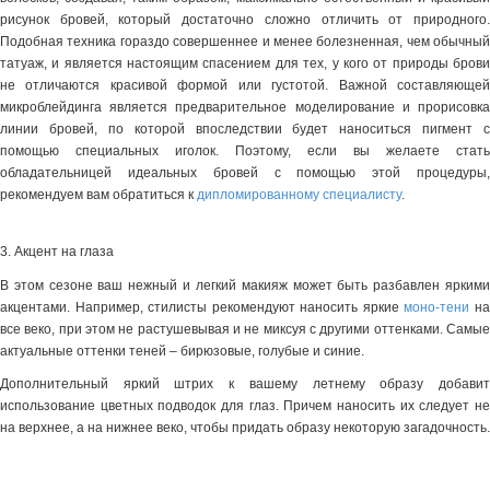
рисунок бровей, который достаточно сложно отличить от природного.
Подобная техника гораздо совершеннее и менее болезненная, чем обычный
татуаж, и является настоящим спасением для тех, у кого от природы брови
не отличаются красивой формой или густотой. Важной составляющей
микроблейдинга является предварительное моделирование и прорисовка
линии бровей, по которой впоследствии будет наноситься пигмент с
помощью специальных иголок. Поэтому, если вы желаете стать
обладательницей идеальных бровей с помощью этой процедуры,
рекомендуем вам обратиться к
дипломированному специалисту
.
3. Акцент на глаза
В этом сезоне ваш нежный и легкий макияж может быть разбавлен яркими
акцентами. Например, стилисты рекомендуют наносить яркие
моно-тени
н
все веко, при этом не растушевывая и не миксуя с другими оттенками. Самые
актуальные оттенки теней – бирюзовые, голубые и синие.
Дополнительный яркий штрих к вашему летнему образу добавит
использование цветных подводок для глаз. Причем наносить их следует не
на верхнее, а на нижнее веко, чтобы придать образу некоторую загадочность.