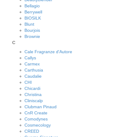
Bellagio
Berrywell
BIOSILK
Blunt
Bourjois
Brownie
C
Cale Fragranze d'Autore
Callys
Carmex
Carthusia
Caudalie
CHI
Chicardi
Christina
Cliniscalp
Clubman Pinaud
CnR Create
Comodynes
Cosmecology
CREED