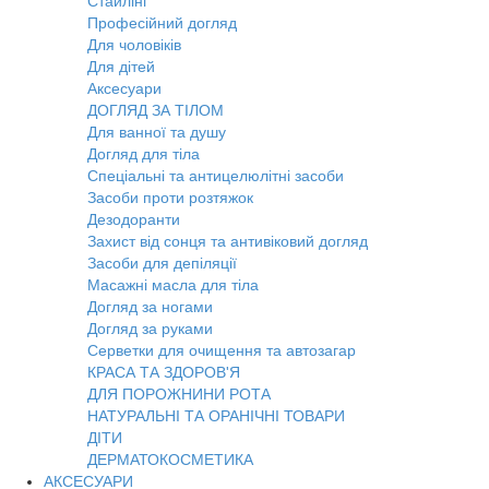
Стайлінг
Професійний догляд
Для чоловіків
Для дітей
Аксесуари
ДОГЛЯД ЗА ТІЛОМ
Для ванної та душу
Догляд для тіла
Спеціальні та антицелюлітні засоби
Засоби проти розтяжок
Дезодоранти
Захист від сонця та антивіковий догляд
Засоби для депіляції
Масажні масла для тіла
Догляд за ногами
Догляд за руками
Серветки для очищення та автозагар
КРАСА ТА ЗДОРОВ'Я
ДЛЯ ПОРОЖНИНИ РОТА
НАТУРАЛЬНІ ТА ОРАНІЧНІ ТОВАРИ
ДІТИ
ДЕРМАТОКОСМЕТИКА
АКСЕСУАРИ