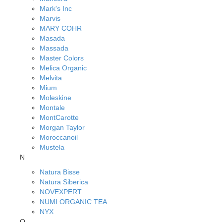
Mark's Inc
Marvis
MARY COHR
Masada
Massada
Master Colors
Melica Organic
Melvita
Mium
Moleskine
Montale
MontCarotte
Morgan Taylor
Moroccanoil
Mustela
N
Natura Bisse
Natura Siberica
NOVEXPERT
NUMI ORGANIC TEA
NYX
O