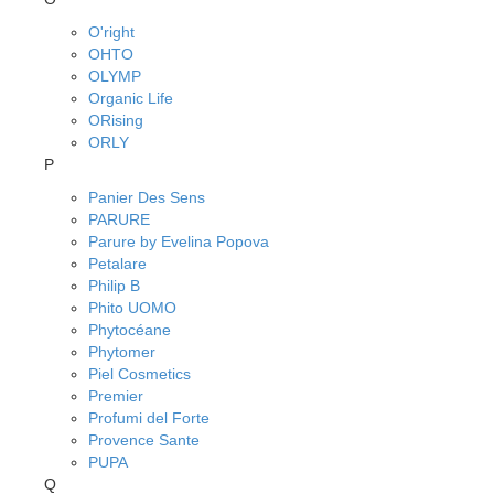
O'right
OHTO
OLYMP
Organic Life
ORising
ORLY
P
Panier Des Sens
PARURE
Parure by Evelina Popova
Petalare
Philip B
Phito UOMO
Phytocéane
Phytomer
Piel Cosmetics
Premier
Profumi del Forte
Provence Sante
PUPA
Q