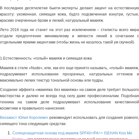
В последнее десятилетие бьюти-эксперты делают акцент на естественную
красоту: ухоженная, сияющая кожа, будто подсвеченная изнутри, густые,
красиво очерченные брови и легкий, натуральный макияж.
Лето 2016 года не станет на этот раз исключением – стилисты всего мира
отдали предпочтение минимализму и мягкости линий в сочетании с
отдельными яркими акцентами (чтобы жизнь не казалось такой уж скучной).
1.Естественность: «голый» макияж и сияющая кожа
Макияж в стиле «Nude», или, как его еще принято называть, «голый» макияж,
подразумевает использование прозрачных, натуральных оттенков и
максимально легких текстур тональной основы или пудры.
Создание эффекта «макияжа без макияжа» на самом деле требует большого
мастерства и далеко не всегда под силу даже профессионалам. Подобная
техника на самом деле подразумевает использование качественной
косметики и правильного нанесения.
Визажист Юлия Королевич
рекомендует использовать для создания ровного
сияющего тона следующие средства:
Солнцезащитная основа под макияж SPF40+/PA++ ISEHAN Kiss Me