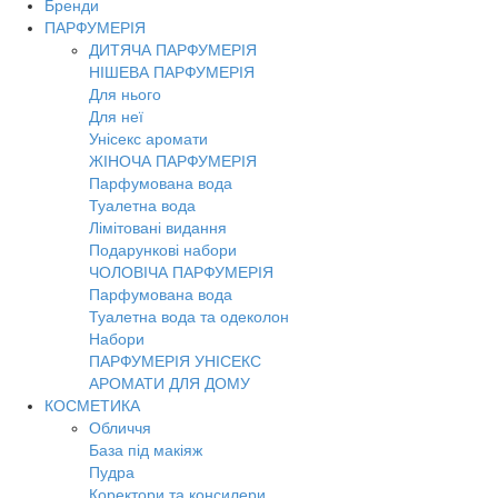
Бренди
Toggl
ПАРФУМЕРІЯ
navig
ДИТЯЧА ПАРФУМЕРІЯ
НІШЕВА ПАРФУМЕРІЯ
Для нього
Для неї
Унісекс аромати
ЖІНОЧА ПАРФУМЕРІЯ
Парфумована вода
Туалетна вода
Лімітовані видання
Подарункові набори
ЧОЛОВІЧА ПАРФУМЕРІЯ
Парфумована вода
Туалетна вода та одеколон
Набори
ПАРФУМЕРІЯ УНІСЕКС
АРОМАТИ ДЛЯ ДОМУ
КОСМЕТИКА
Обличчя
База під макіяж
Пудра
Коректори та консилери