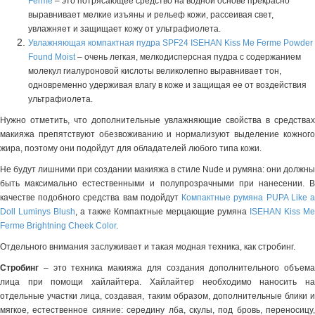
Ferme
– это потрясающее средство на водной основе прекрасно
выравнивает мелкие изъяны и рельеф кожи, рассеивая свет,
увлажняет и защищает кожу от ультрафиолета.
Увлажняющая компактная пудра SPF24 ISEHAN Kiss Me Ferme Powder
Found Moist
– очень легкая, мелкодисперсная пудра с содержанием
молекул гиалуроновой кислоты великолепно выравнивает тон,
одновременно удерживая влагу в коже и защищая ее от воздействия
ультрафиолета.
Нужно отметить, что дополнительные увлажняющие свойства в средствах
макияжа препятствуют обезвоживанию и нормализуют выделение кожного
жира, поэтому они подойдут для обладателей любого типа кожи.
Не будут лишними при создании макияжа в стиле Nude и румяна: они должны
быть максимально естественными и полупрозрачными при нанесении. В
качестве подобного средства вам подойдут
Компактные румяна PUPA Like 
Doll Luminys Blush
, а также Компактные мерцающие румяна
ISEHAN Kiss Me
Ferme Brightning Cheek Color
.
Отдельного внимания заслуживает и такая модная техника, как стробинг.
Стробинг
– это техника макияжа для создания дополнительного объема
лица при помощи хайлайтера. Хайлайтер необходимо наносить на
отдельные участки лица, создавая, таким образом, дополнительные блики и
мягкое, естественное сияние: середину лба, скулы, под бровь, переносицу,