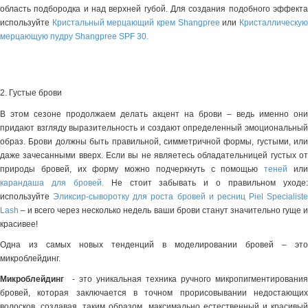
область подбородка и над верхней губой. Для создания подобного эффекта
используйте
Кристальный мерцающий крем Shangpree
или
Кристаллическу
мерцающую пудру Shangpree SPF 30
.
2. Густые брови
В этом сезоне продолжаем делать акцент на брови – ведь именно они
придают взгляду выразительность и создают определенный эмоциональный
образ. Брови должны быть правильной, симметричной формы, густыми, или
даже зачесанными вверх. Если вы не являетесь обладательницей густых от
природы бровей, их форму можно подчеркнуть с помощью
теней
ил
карандаша для бровей
.
Не стоит забывать и о правильном уходе
используйте
Эликсир-сыворотку для роста бровей и ресниц Piel Specialiste
Lash
– и всего через несколько недель ваши брови станут значительно гуще и
красивее!
Одна из самых новых тенденций в моделировании бровей – это
микроблейдинг.
Микроблейдинг
- это уникальная техника ручного микропигментирования
бровей, которая заключается в точном прорисовывании недостающих
волосков, создавая, таким образом, максимально естественный и красивый