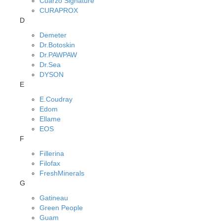
Cuarzo Signature
CURAPROX
D
Demeter
Dr.Botoskin
Dr.PAWPAW
Dr.Sea
DYSON
E
E.Coudray
Edom
Ellame
EOS
F
Fillerina
Filofax
FreshMinerals
G
Gatineau
Green People
Guam