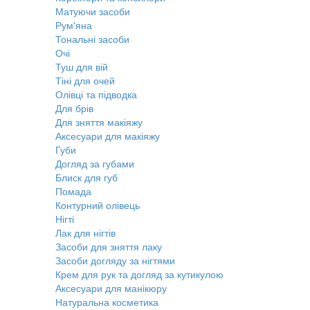
Матуючи засоби
Рум'яна
Тональні засоби
Очі
Туш для вій
Тіні для очей
Олівці та підводка
Для брів
Для зняття макіяжу
Аксесуари для макіяжу
Губи
Догляд за губами
Блиск для губ
Помада
Контурний олівець
Нігті
Лак для нігтів
Засоби для зняття лаку
Засоби догляду за нігтями
Крем для рук та догляд за кутикулою
Аксесуари для манікюру
Натуральна косметика