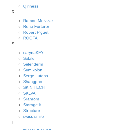
Qiriness
R
Ramon Molvizar
Rene Furterer
Robert Piguet
ROOFA
S
sarynaKEY
Selale
Selenderm
Semikolon
Serge Lutens
Shangpree
SKIN TECH
SKLVA
Sranrom
Storage.it
Structure
swiss smile
T