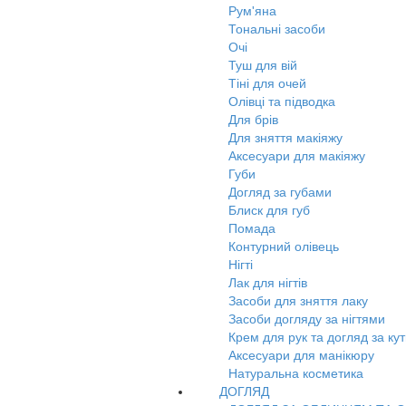
Рум'яна
Тональні засоби
Очі
Туш для вій
Тіні для очей
Олівці та підводка
Для брів
Для зняття макіяжу
Аксесуари для макіяжу
Губи
Догляд за губами
Блиск для губ
Помада
Контурний олівець
Нігті
Лак для нігтів
Засоби для зняття лаку
Засоби догляду за нігтями
Крем для рук та догляд за ку
Аксесуари для манікюру
Натуральна косметика
ДОГЛЯД