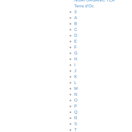
NUMI ORGANIC TEA
Terre d'Oc
3
A
B
C
D
E
F
G
H
I
J
K
L
M
N
O
P
Q
R
S
T