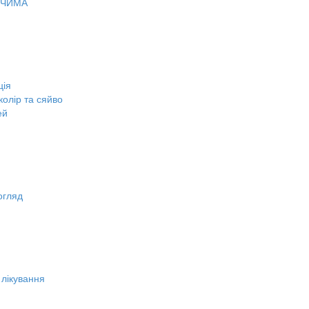
ОЧИМА
ція
олір та сяйво
ей
огляд
 лікування