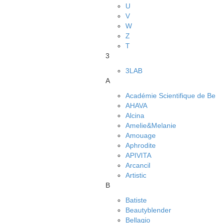
U
V
W
Z
Т
3
3LAB
A
Académie Scientifique de Be
AHAVA
Alcina
Amelie&Melanie
Amouage
Aphrodite
APIVITA
Arcancil
Artistic
B
Batiste
Beautyblender
Bellagio