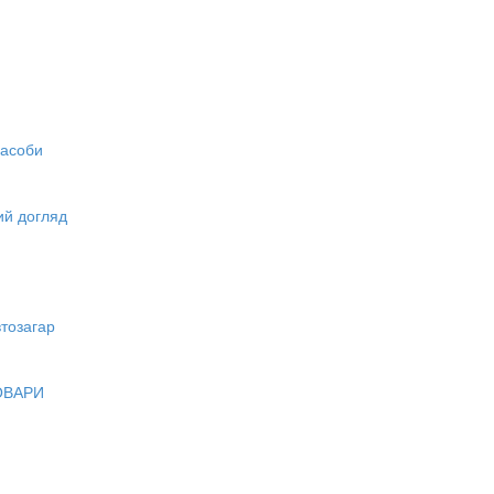
засоби
вий догляд
тозагар
ОВАРИ