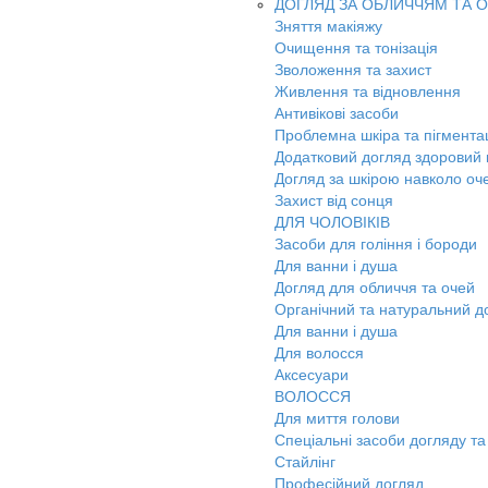
ДОГЛЯД ЗА ОБЛИЧЧЯМ ТА 
Зняття макіяжу
Очищення та тонізація
Зволоження та захист
Живлення та відновлення
Антивікові засоби
Проблемна шкіра та пігмента
Додатковий догляд здоровий к
Догляд за шкірою навколо оч
Захист від сонця
ДЛЯ ЧОЛОВІКІВ
Засоби для гоління і бороди
Для ванни і душа
Догляд для обличчя та очей
Органічний та натуральний д
Для ванни і душа
Для волосся
Аксесуари
ВОЛОССЯ
Для миття голови
Спеціальні засоби догляду та
Стайлінг
Професійний догляд