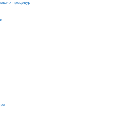
машніх процедур
ни
ери