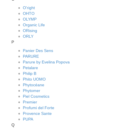
O'right
OHTO
OLYMP
Organic Life
ORising
ORLY
P
Panier Des Sens
PARURE
Parure by Evelina Popova
Petalare
Philip B
Phito UOMO
Phytocéane
Phytomer
Piel Cosmetics
Premier
Profumi del Forte
Provence Sante
PUPA
Q