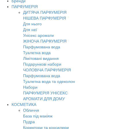
Бренди
Toggl
ПАРФУМЕРІЯ
navig
ДИТЯЧА ПАРФУМЕРІЯ
НІШЕВА ПАРФУМЕРІЯ
Для нього
Для неї
Унісекс аромати
ЖІНОЧА ПАРФУМЕРІЯ
Парфумована вода
Туалетна вода
Лімітовані видання
Подарункові набори
ЧОЛОВІЧА ПАРФУМЕРІЯ
Парфумована вода
Туалетна вода та одеколон
Набори
ПАРФУМЕРІЯ УНІСЕКС
АРОМАТИ ДЛЯ ДОМУ
КОСМЕТИКА
Обличчя
База під макіяж
Пудра
Коректори та консилери