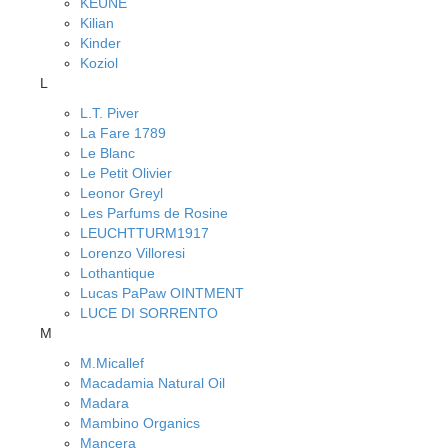
KEUNE
Kilian
Kinder
Koziol
L
L.T. Piver
La Fare 1789
Le Blanc
Le Petit Olivier
Leonor Greyl
Les Parfums de Rosine
LEUCHTTURM1917
Lorenzo Villoresi
Lothantique
Lucas PaPaw OINTMENT
LUCE DI SORRENTO
M
M.Micallef
Macadamia Natural Oil
Madara
Mambino Organics
Mancera