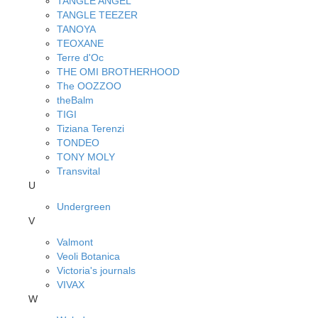
TANGLE ANGEL
TANGLE TEEZER
TANOYA
TEOXANE
Terre d'Oc
THE OMI BROTHERHOOD
The OOZZOO
theBalm
TIGI
Tiziana Terenzi
TONDEO
TONY MOLY
Transvital
U
Undergreen
V
Valmont
Veoli Botanica
Victoria's journals
VIVAX
W