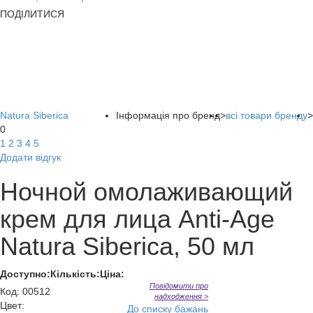
ПОДІЛИТИСЯ
Natura Siberica
Інформація про бренд
>
всі товари бренду
>
0
1
2
3
4
5
Додати відгук
Ночной омолаживающий
крем для лица Anti-Age
Natura Siberica, 50 мл
Доступно:
Кількість:
Ціна:
Повідомити про
Код
:
00512
надходження >
Цвет:
До списку бажань