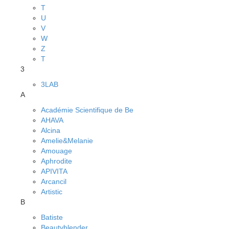
T
U
V
W
Z
Т
3
3LAB
A
Académie Scientifique de Be
AHAVA
Alcina
Amelie&Melanie
Amouage
Aphrodite
APIVITA
Arcancil
Artistic
B
Batiste
Beautyblender