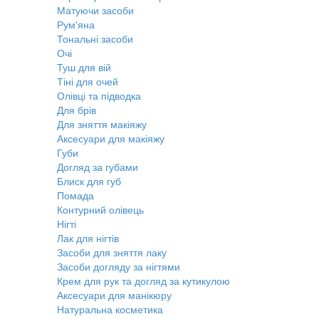
Матуючи засоби
Рум'яна
Тональні засоби
Очі
Туш для вій
Тіні для очей
Олівці та підводка
Для брів
Для зняття макіяжу
Аксесуари для макіяжу
Губи
Догляд за губами
Блиск для губ
Помада
Контурний олівець
Нігті
Лак для нігтів
Засоби для зняття лаку
Засоби догляду за нігтями
Крем для рук та догляд за кутикулою
Аксесуари для манікюру
Натуральна косметика