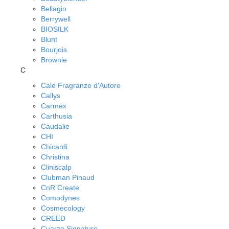
Bellagio
Berrywell
BIOSILK
Blunt
Bourjois
Brownie
C
Cale Fragranze d'Autore
Callys
Carmex
Carthusia
Caudalie
CHI
Chicardi
Christina
Cliniscalp
Clubman Pinaud
CnR Create
Comodynes
Cosmecology
CREED
Cuarzo Signature