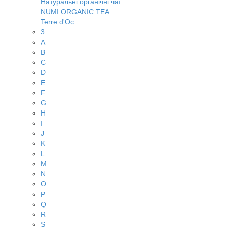
Натуральні органічні чаї
NUMI ORGANIC TEA
Terre d'Oc
3
A
B
C
D
E
F
G
H
I
J
K
L
M
N
O
P
Q
R
S