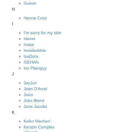
Guinot
H
Henne Color
I
I'm sorry for my skin
Idenel
Ineke
Invisibobble
IsaDora
ISEHAN
Ivo Pitanguy
J
JayJun
Jean D'Arcel
Joico
Joko Blend
June Jacobs
K
Keiko Mecheri
Keratin Complex