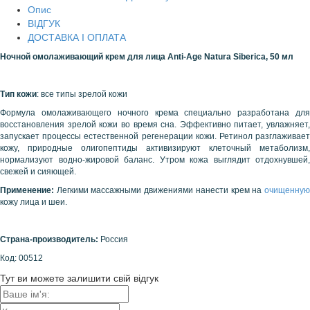
Опис
ВІДГУК
ДОСТАВКА І ОПЛАТА
Ночной омолаживающий крем для лица Anti-Age Natura Siberica, 50 мл
Тип кожи
: все типы зрелой кожи
Формула омолаживающего ночного крема специально разработана для
восстановления зрелой кожи во время сна. Эффективно питает, увлажняет,
запускает процессы естественной регенерации кожи. Ретинол разглаживает
кожу, природные олигопептиды активизируют клеточный метаболизм,
нормализуют водно-жировой баланс. Утром кожа выглядит отдохнувшей,
свежей и сияющей.
Применение
:
Легкими массажными движениями нанести крем на
очищенную
кожу лица и шеи.
Страна-производитель:
Россия
Код: 00512
Тут ви можете залишити свій відгук