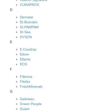
CURAPROX
D
Demeter
Dr.Botoskin
Dr.PAWPAW
Dr.Sea
DYSON
E
E.Coudray
Edom
Ellame
EOS
F
Fillerina
Filofax
FreshMinerals
G
Gatineau
Green People
Guam