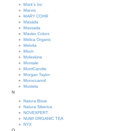
Mark's Inc
Marvis
MARY COHR
Masada
Massada
Master Colors
Melica Organic
Melvita
Mium
Moleskine
Montale
MontCarotte
Morgan Taylor
Moroccanoil
Mustela
N
Natura Bisse
Natura Siberica
NOVEXPERT
NUMI ORGANIC TEA
NYX
O