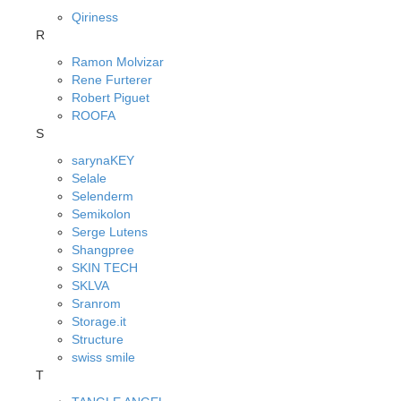
Qiriness
R
Ramon Molvizar
Rene Furterer
Robert Piguet
ROOFA
S
sarynaKEY
Selale
Selenderm
Semikolon
Serge Lutens
Shangpree
SKIN TECH
SKLVA
Sranrom
Storage.it
Structure
swiss smile
T