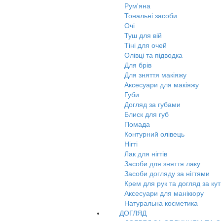
Рум'яна
Тональні засоби
Очі
Туш для вій
Тіні для очей
Олівці та підводка
Для брів
Для зняття макіяжу
Аксесуари для макіяжу
Губи
Догляд за губами
Блиск для губ
Помада
Контурний олівець
Нігті
Лак для нігтів
Засоби для зняття лаку
Засоби догляду за нігтями
Крем для рук та догляд за ку
Аксесуари для манікюру
Натуральна косметика
ДОГЛЯД