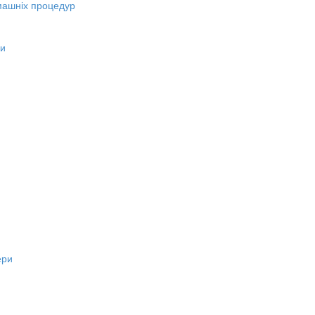
машніх процедур
ни
ери