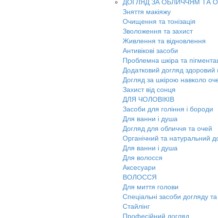
ДОГЛЯД ЗА ОБЛИЧЧЯМ ТА 
Зняття макіяжу
Очищення та тонізація
Зволоження та захист
Живлення та відновлення
Антивікові засоби
Проблемна шкіра та пігмента
Додатковий догляд здоровий к
Догляд за шкірою навколо оч
Захист від сонця
ДЛЯ ЧОЛОВІКІВ
Засоби для гоління і бороди
Для ванни і душа
Догляд для обличчя та очей
Органічний та натуральний д
Для ванни і душа
Для волосся
Аксесуари
ВОЛОССЯ
Для миття голови
Спеціальні засоби догляду та
Стайлінг
Професійний догляд