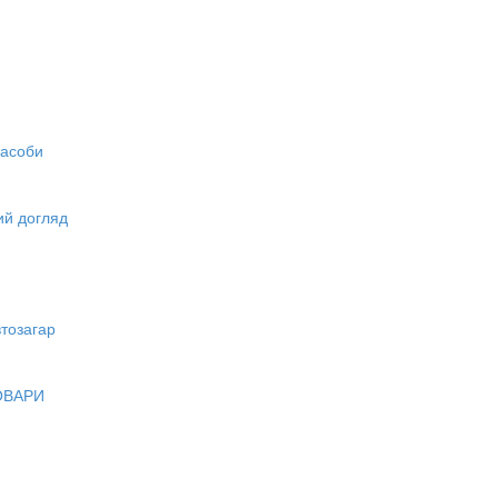
засоби
вий догляд
тозагар
ОВАРИ