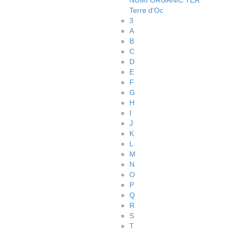
NUMI ORGANIC TEA
Terre d'Oc
3
A
B
C
D
E
F
G
H
I
J
K
L
M
N
O
P
Q
R
S
T