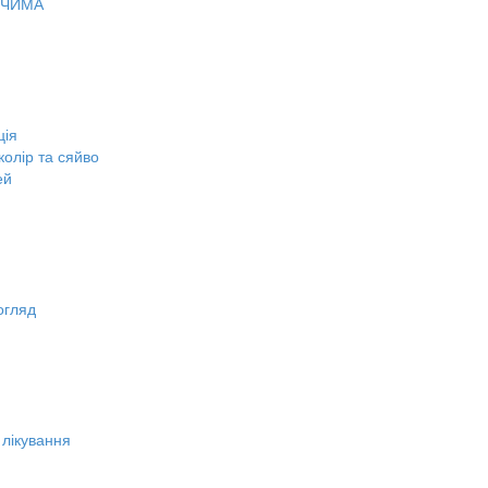
ОЧИМА
ція
олір та сяйво
ей
огляд
 лікування