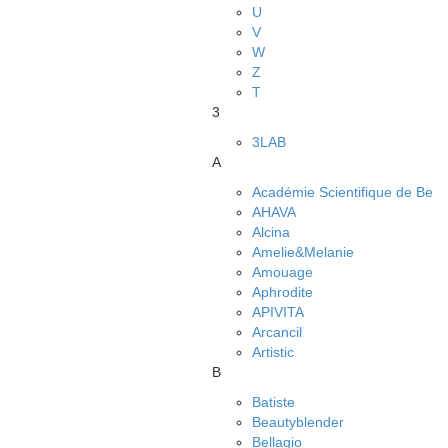
U
V
W
Z
Т
3
3LAB
A
Académie Scientifique de Be
AHAVA
Alcina
Amelie&Melanie
Amouage
Aphrodite
APIVITA
Arcancil
Artistic
B
Batiste
Beautyblender
Bellagio