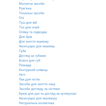
Матуючи засоби
Рум'яна
Тональні засоби
Очі
Туш для вій
Тіні для очей
Олівці та підводка
Для брів
Для зняття макіяжу
Аксесуари для макіяжу
Губи
Догляд за губами
Блиск для губ
Помада
Контурний олівець
Нігті
Лак для нігтів
Засоби для зняття лаку
Засоби догляду за нігтями
Крем для рук та догляд за кутикулою
Аксесуари для манікюру
Натуральна косметика