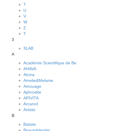
T
U
V
W
Z
Т
3
3LAB
A
Académie Scientifique de Be
AHAVA
Alcina
Amelie&Melanie
Amouage
Aphrodite
APIVITA
Arcancil
Artistic
B
Batiste
Beautyblender