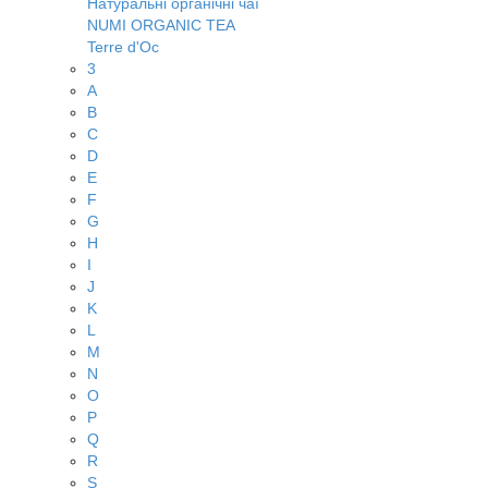
Натуральні органічні чаї
NUMI ORGANIC TEA
Terre d'Oc
3
A
B
C
D
E
F
G
H
I
J
K
L
M
N
O
P
Q
R
S