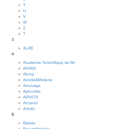
T
U
V
W
Z
Т
3
3LAB
A
Académie Scientifique de Be
AHAVA
Alcina
Amelie&Melanie
Amouage
Aphrodite
APIVITA
Arcancil
Artistic
B
Batiste
Beautyblender