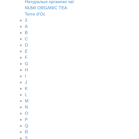
Натуральні органічні чаї
NUMI ORGANIC TEA
Terre d'Oc
3
A
B
C
D
E
F
G
H
I
J
K
L
M
N
O
P
Q
R
S