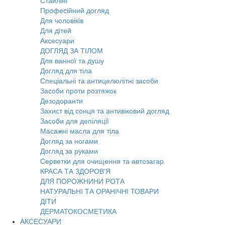
Стайлінг
Професійний догляд
Для чоловіків
Для дітей
Аксесуари
ДОГЛЯД ЗА ТІЛОМ
Для ванної та душу
Догляд для тіла
Спеціальні та антицелюлітні засоби
Засоби проти розтяжок
Дезодоранти
Захист від сонця та антивіковий догляд
Засоби для депіляції
Масажні масла для тіла
Догляд за ногами
Догляд за руками
Серветки для очищення та автозагар
КРАСА ТА ЗДОРОВ'Я
ДЛЯ ПОРОЖНИНИ РОТА
НАТУРАЛЬНІ ТА ОРАНІЧНІ ТОВАРИ
ДІТИ
ДЕРМАТОКОСМЕТИКА
АКСЕСУАРИ