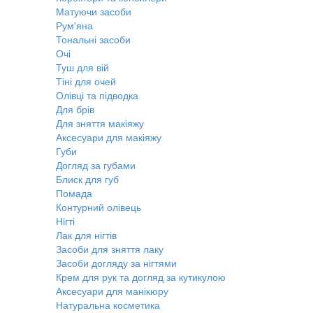
Матуючи засоби
Рум'яна
Тональні засоби
Очі
Туш для вій
Тіні для очей
Олівці та підводка
Для брів
Для зняття макіяжу
Аксесуари для макіяжу
Губи
Догляд за губами
Блиск для губ
Помада
Контурний олівець
Нігті
Лак для нігтів
Засоби для зняття лаку
Засоби догляду за нігтями
Крем для рук та догляд за кутикулою
Аксесуари для манікюру
Натуральна косметика