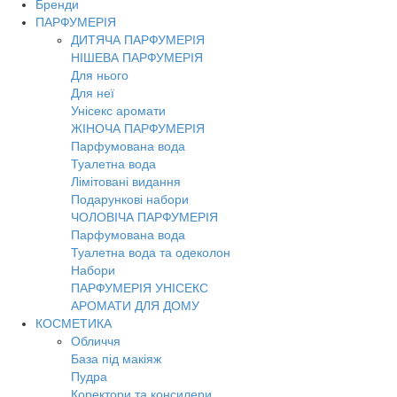
Бренди
ПАРФУМЕРІЯ
ДИТЯЧА ПАРФУМЕРІЯ
НІШЕВА ПАРФУМЕРІЯ
Для нього
Для неї
Унісекс аромати
ЖІНОЧА ПАРФУМЕРІЯ
Парфумована вода
Туалетна вода
Лімітовані видання
Подарункові набори
ЧОЛОВІЧА ПАРФУМЕРІЯ
Парфумована вода
Туалетна вода та одеколон
Набори
ПАРФУМЕРІЯ УНІСЕКС
АРОМАТИ ДЛЯ ДОМУ
КОСМЕТИКА
Обличчя
База під макіяж
Пудра
Коректори та консилери