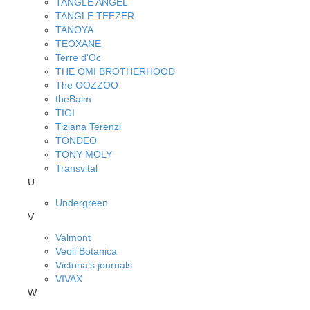
TANGLE ANGEL
TANGLE TEEZER
TANOYA
TEOXANE
Terre d'Oc
THE OMI BROTHERHOOD
The OOZZOO
theBalm
TIGI
Tiziana Terenzi
TONDEO
TONY MOLY
Transvital
U
Undergreen
V
Valmont
Veoli Botanica
Victoria's journals
VIVAX
W