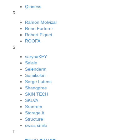
Qiriness
R
Ramon Molvizar
Rene Furterer
Robert Piguet
ROOFA
S
sarynaKEY
Selale
Selenderm
Semikolon
Serge Lutens
Shangpree
SKIN TECH
SKLVA
Sranrom
Storage.it
Structure
swiss smile
T