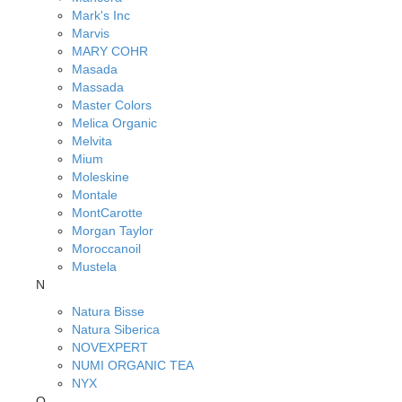
Mark's Inc
Marvis
MARY COHR
Masada
Massada
Master Colors
Melica Organic
Melvita
Mium
Moleskine
Montale
MontCarotte
Morgan Taylor
Moroccanoil
Mustela
N
Natura Bisse
Natura Siberica
NOVEXPERT
NUMI ORGANIC TEA
NYX
O