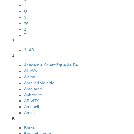
T
U
V
W
Z
Т
3
3LAB
A
Académie Scientifique de Be
AHAVA
Alcina
Amelie&Melanie
Amouage
Aphrodite
APIVITA
Arcancil
Artistic
B
Batiste
Beautyblender