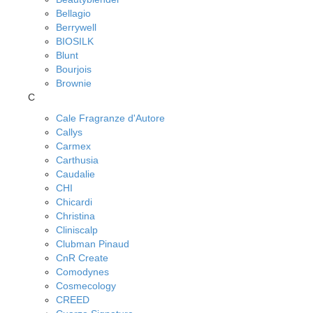
Bellagio
Berrywell
BIOSILK
Blunt
Bourjois
Brownie
C
Cale Fragranze d'Autore
Callys
Carmex
Carthusia
Caudalie
CHI
Chicardi
Christina
Cliniscalp
Clubman Pinaud
CnR Create
Comodynes
Cosmecology
CREED