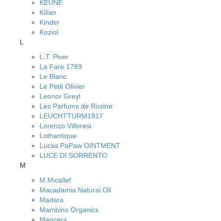
KEUNE
Kilian
Kinder
Koziol
L
L.T. Piver
La Fare 1789
Le Blanc
Le Petit Olivier
Leonor Greyl
Les Parfums de Rosine
LEUCHTTURM1917
Lorenzo Villoresi
Lothantique
Lucas PaPaw OINTMENT
LUCE DI SORRENTO
M
M.Micallef
Macadamia Natural Oil
Madara
Mambino Organics
Mancera