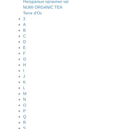
Натуральні органічні чаї
NUMI ORGANIC TEA
Terre d'Oc
3
A
B
C
D
E
F
G
H
I
J
K
L
M
N
O
P
Q
R
S