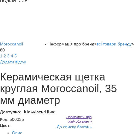
ПОДІЛИТИСЯ
Moroccanoil
Інформація про бренд
>
всі товари бренду
>
80
1
2
3
4
5
Додати відгук
Керамическая щетка
круглая Moroccanoil, 35
мм диаметр
Доступно:
Кількість:
Ціна:
Повідомити про
Код
:
500035
надходження >
Цвет:
До списку бажань
Опис