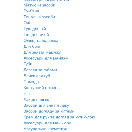
Матуючи засоби
Рум'яна
Тональні засоби
Очі
Туш для вій
Тіні для очей
Олівці та підводка
Для брів
Для зняття макіяжу
Аксесуари для макіяжу
Губи
Догляд за губами
Блиск для губ
Помада
Контурний олівець
Нігті
Лак для нігтів
Засоби для зняття лаку
Засоби догляду за нігтями
Крем для рук та догляд за кутикулою
Аксесуари для манікюру
Натуральна косметика