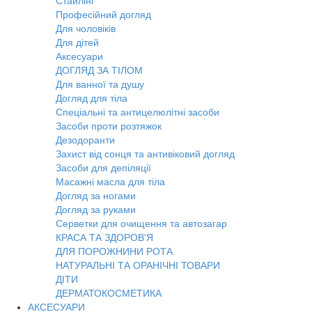
Стайлінг
Професійний догляд
Для чоловіків
Для дітей
Аксесуари
ДОГЛЯД ЗА ТІЛОМ
Для ванної та душу
Догляд для тіла
Спеціальні та антицелюлітні засоби
Засоби проти розтяжок
Дезодоранти
Захист від сонця та антивіковий догляд
Засоби для депіляції
Масажні масла для тіла
Догляд за ногами
Догляд за руками
Серветки для очищення та автозагар
КРАСА ТА ЗДОРОВ'Я
ДЛЯ ПОРОЖНИНИ РОТА
НАТУРАЛЬНІ ТА ОРАНІЧНІ ТОВАРИ
ДІТИ
ДЕРМАТОКОСМЕТИКА
АКСЕСУАРИ