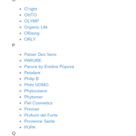
O'right
OHTO
OLYMP
Organic Life
ORising
ORLY
P
Panier Des Sens
PARURE
Parure by Evelina Popova
Petalare
Philip B
Phito UOMO
Phytocéane
Phytomer
Piel Cosmetics
Premier
Profumi del Forte
Provence Sante
PUPA
Q