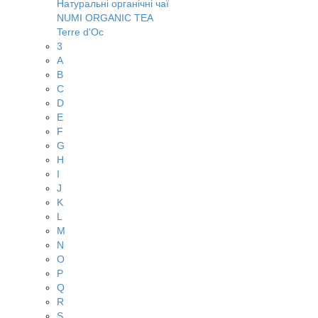
Натуральні органічні чаї
NUMI ORGANIC TEA
Terre d'Oc
3
A
B
C
D
E
F
G
H
I
J
K
L
M
N
O
P
Q
R
S