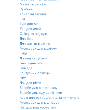
Матуючи засоби
Рум'яна
Тональні засоби
Очі
Туш для вій
Тіні для очей
Олівці та підводка
Для брів
Для зняття макіяжу
Аксесуари для макіяжу
Губи
Догляд за губами
Блиск для губ
Помада
Контурний олівець
Нігті
Лак для нігтів
Засоби для зняття лаку
Засоби догляду за нігтями
Крем для рук та догляд за кутикулою
Аксесуари для манікюру
Натуральна косметика