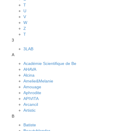
T
U
V
W
Z
Т
3
3LAB
A
Académie Scientifique de Be
AHAVA
Alcina
Amelie&Melanie
Amouage
Aphrodite
APIVITA
Arcancil
Artistic
B
Batiste
Beautyblender