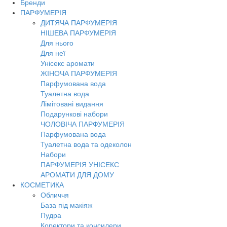
Бренди
ПАРФУМЕРІЯ
ДИТЯЧА ПАРФУМЕРІЯ
НІШЕВА ПАРФУМЕРІЯ
Для нього
Для неї
Унісекс аромати
ЖІНОЧА ПАРФУМЕРІЯ
Парфумована вода
Туалетна вода
Лімітовані видання
Подарункові набори
ЧОЛОВІЧА ПАРФУМЕРІЯ
Парфумована вода
Туалетна вода та одеколон
Набори
ПАРФУМЕРІЯ УНІСЕКС
АРОМАТИ ДЛЯ ДОМУ
КОСМЕТИКА
Обличчя
База під макіяж
Пудра
Коректори та консилери