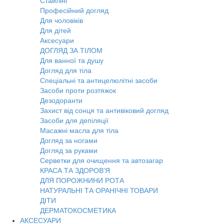
Стайлінг
Професійний догляд
Для чоловіків
Для дітей
Аксесуари
ДОГЛЯД ЗА ТІЛОМ
Для ванної та душу
Догляд для тіла
Спеціальні та антицелюлітні засоби
Засоби проти розтяжок
Дезодоранти
Захист від сонця та антивіковий догляд
Засоби для депіляції
Масажні масла для тіла
Догляд за ногами
Догляд за руками
Серветки для очищення та автозагар
КРАСА ТА ЗДОРОВ'Я
ДЛЯ ПОРОЖНИНИ РОТА
НАТУРАЛЬНІ ТА ОРАНІЧНІ ТОВАРИ
ДІТИ
ДЕРМАТОКОСМЕТИКА
АКСЕСУАРИ