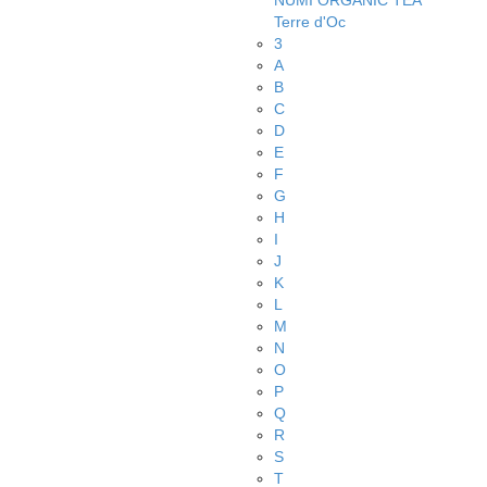
NUMI ORGANIC TEA
Terre d'Oc
3
A
B
C
D
E
F
G
H
I
J
K
L
M
N
O
P
Q
R
S
T