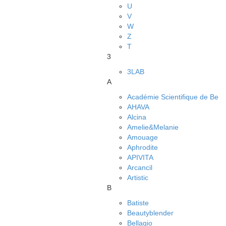
U
V
W
Z
Т
3
3LAB
A
Académie Scientifique de Be
AHAVA
Alcina
Amelie&Melanie
Amouage
Aphrodite
APIVITA
Arcancil
Artistic
B
Batiste
Beautyblender
Bellagio