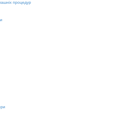
машніх процедур
ни
ери