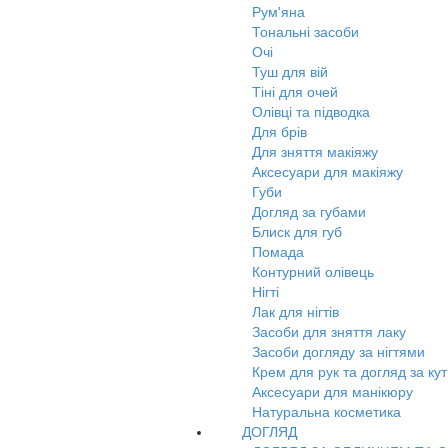
Рум'яна
Тональні засоби
Очі
Туш для вій
Тіні для очей
Олівці та підводка
Для брів
Для зняття макіяжу
Аксесуари для макіяжу
Губи
Догляд за губами
Блиск для губ
Помада
Контурний олівець
Нігті
Лак для нігтів
Засоби для зняття лаку
Засоби догляду за нігтями
Крем для рук та догляд за ку
Аксесуари для манікюру
Натуральна косметика
ДОГЛЯД