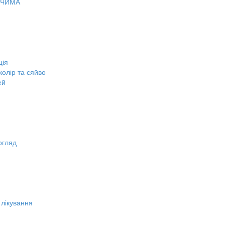
ОЧИМА
ція
олір та сяйво
ей
огляд
 лікування