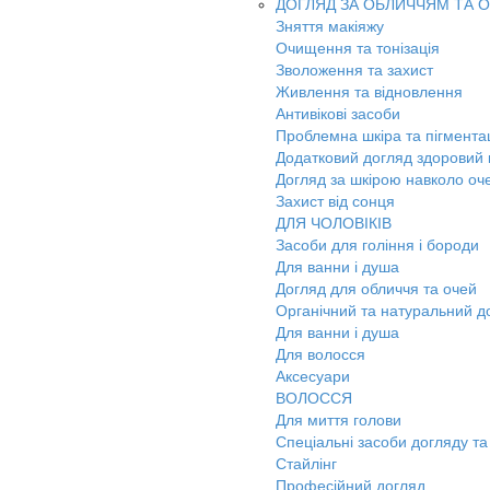
ДОГЛЯД ЗА ОБЛИЧЧЯМ ТА 
Зняття макіяжу
Очищення та тонізація
Зволоження та захист
Живлення та відновлення
Антивікові засоби
Проблемна шкіра та пігмента
Додатковий догляд здоровий к
Догляд за шкірою навколо оч
Захист від сонця
ДЛЯ ЧОЛОВІКІВ
Засоби для гоління і бороди
Для ванни і душа
Догляд для обличчя та очей
Органічний та натуральний д
Для ванни і душа
Для волосся
Аксесуари
ВОЛОССЯ
Для миття голови
Спеціальні засоби догляду та
Стайлінг
Професійний догляд