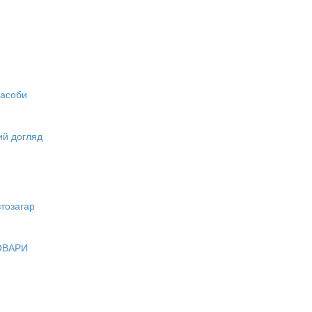
засоби
вий догляд
тозагар
ОВАРИ