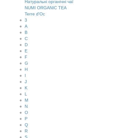
Натуральні органічні чаї
NUMI ORGANIC TEA
Terre d'Oc
3
A
B
C
D
E
F
G
H
I
J
K
L
M
N
O
P
Q
R
S