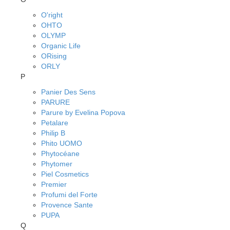
O'right
OHTO
OLYMP
Organic Life
ORising
ORLY
P
Panier Des Sens
PARURE
Parure by Evelina Popova
Petalare
Philip B
Phito UOMO
Phytocéane
Phytomer
Piel Cosmetics
Premier
Profumi del Forte
Provence Sante
PUPA
Q