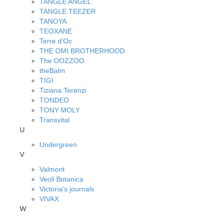
TANGLE ANGEL
TANGLE TEEZER
TANOYA
TEOXANE
Terre d'Oc
THE OMI BROTHERHOOD
The OOZZOO
theBalm
TIGI
Tiziana Terenzi
TONDEO
TONY MOLY
Transvital
U
Undergreen
V
Valmont
Veoli Botanica
Victoria's journals
VIVAX
W