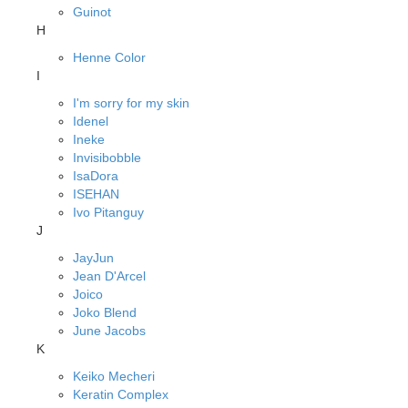
Guinot
H
Henne Color
I
I'm sorry for my skin
Idenel
Ineke
Invisibobble
IsaDora
ISEHAN
Ivo Pitanguy
J
JayJun
Jean D'Arcel
Joico
Joko Blend
June Jacobs
K
Keiko Mecheri
Keratin Complex