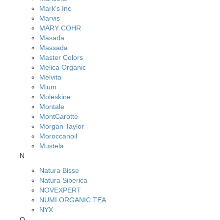
Mark's Inc
Marvis
MARY COHR
Masada
Massada
Master Colors
Melica Organic
Melvita
Mium
Moleskine
Montale
MontCarotte
Morgan Taylor
Moroccanoil
Mustela
N
Natura Bisse
Natura Siberica
NOVEXPERT
NUMI ORGANIC TEA
NYX
O