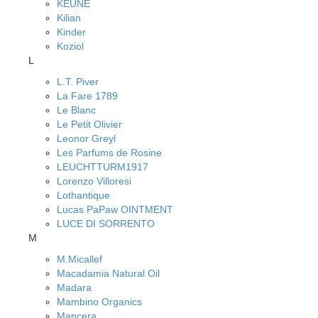
KEUNE
Kilian
Kinder
Koziol
L
L.T. Piver
La Fare 1789
Le Blanc
Le Petit Olivier
Leonor Greyl
Les Parfums de Rosine
LEUCHTTURM1917
Lorenzo Villoresi
Lothantique
Lucas PaPaw OINTMENT
LUCE DI SORRENTO
M
M.Micallef
Macadamia Natural Oil
Madara
Mambino Organics
Mancera