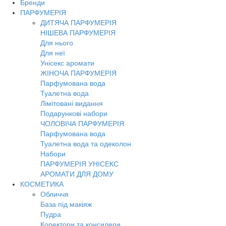
Бренди
Toggl
ПАРФУМЕРІЯ
navig
ДИТЯЧА ПАРФУМЕРІЯ
НІШЕВА ПАРФУМЕРІЯ
Для нього
Для неї
Унісекс аромати
ЖІНОЧА ПАРФУМЕРІЯ
Парфумована вода
Туалетна вода
Лімітовані видання
Подарункові набори
ЧОЛОВІЧА ПАРФУМЕРІЯ
Парфумована вода
Туалетна вода та одеколон
Набори
ПАРФУМЕРІЯ УНІСЕКС
АРОМАТИ ДЛЯ ДОМУ
КОСМЕТИКА
Обличчя
База під макіяж
Пудра
Коректори та консилери