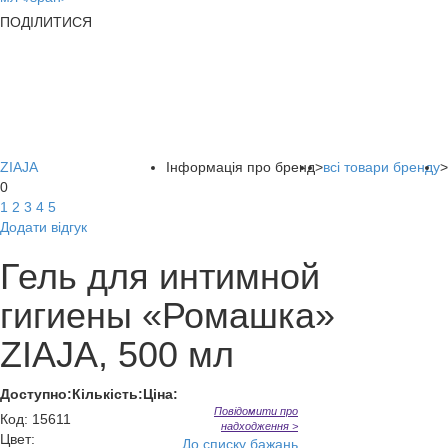
ПОДІЛИТИСЯ
ZIAJA
Інформація про бренд
>
всі товари бренду
>
0
1
2
3
4
5
Додати відгук
Гель для интимной
гигиены «Ромашка»
ZIAJA, 500 мл
Доступно:
Кількість:
Ціна:
Повідомити про
Код
:
15611
надходження >
Цвет:
До списку бажань