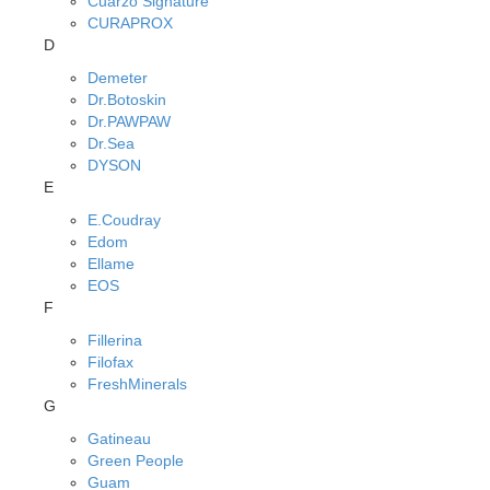
Cuarzo Signature
CURAPROX
D
Demeter
Dr.Botoskin
Dr.PAWPAW
Dr.Sea
DYSON
E
E.Coudray
Edom
Ellame
EOS
F
Fillerina
Filofax
FreshMinerals
G
Gatineau
Green People
Guam