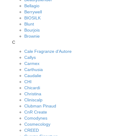
Bellagio
Berrywell
BIOSILK
Blunt
Bourjois
Brownie
C
Cale Fragranze d'Autore
Callys
Carmex
Carthusia
Caudalie
CHI
Chicardi
Christina
Cliniscalp
Clubman Pinaud
CnR Create
Comodynes
Cosmecology
CREED