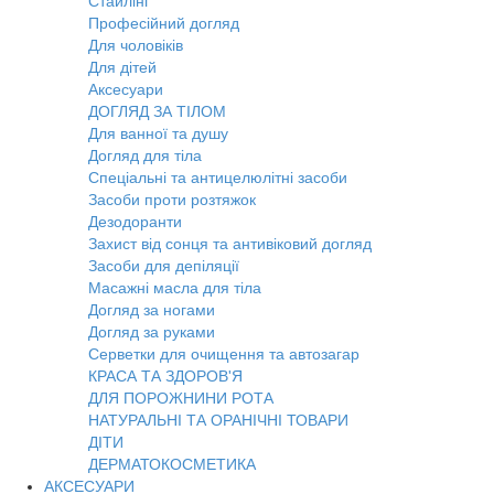
Стайлінг
Професійний догляд
Для чоловіків
Для дітей
Аксесуари
ДОГЛЯД ЗА ТІЛОМ
Для ванної та душу
Догляд для тіла
Спеціальні та антицелюлітні засоби
Засоби проти розтяжок
Дезодоранти
Захист від сонця та антивіковий догляд
Засоби для депіляції
Масажні масла для тіла
Догляд за ногами
Догляд за руками
Серветки для очищення та автозагар
КРАСА ТА ЗДОРОВ'Я
ДЛЯ ПОРОЖНИНИ РОТА
НАТУРАЛЬНІ ТА ОРАНІЧНІ ТОВАРИ
ДІТИ
ДЕРМАТОКОСМЕТИКА
АКСЕСУАРИ