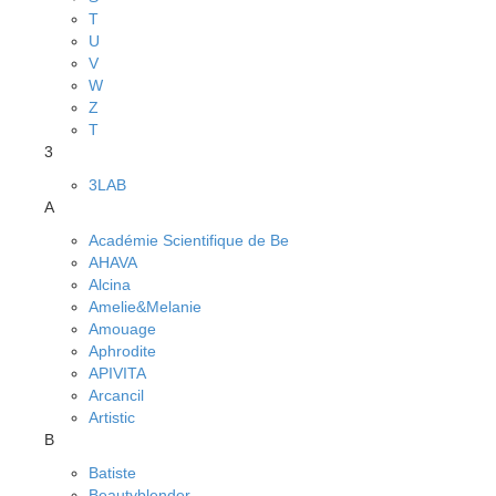
T
U
V
W
Z
Т
3
3LAB
A
Académie Scientifique de Be
AHAVA
Alcina
Amelie&Melanie
Amouage
Aphrodite
APIVITA
Arcancil
Artistic
B
Batiste
Beautyblender