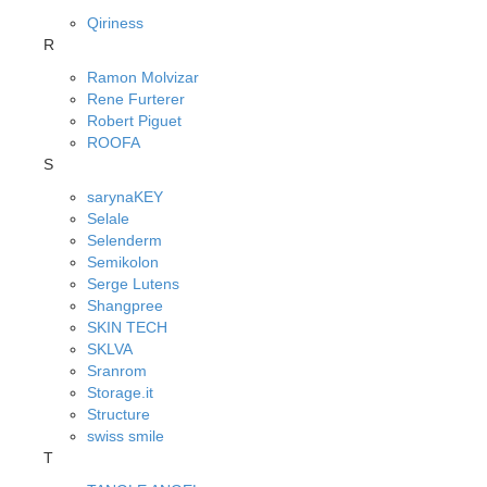
Qiriness
R
Ramon Molvizar
Rene Furterer
Robert Piguet
ROOFA
S
sarynaKEY
Selale
Selenderm
Semikolon
Serge Lutens
Shangpree
SKIN TECH
SKLVA
Sranrom
Storage.it
Structure
swiss smile
T