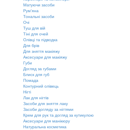
Матуючи засоби
Рум'яна
Тональні засоби
Очі
Туш для вій
Тіні для очей
Олівці та підводка
Для брів
Для зняття макіяжу
Аксесуари для макіяжу
Губи
Догляд за губами
Блиск для губ
Помада
Контурний олівець
Нігті
Лак для нігтів
Засоби для зняття лаку
Засоби догляду за нігтями
Крем для рук та догляд за кутикулою
Аксесуари для манікюру
Натуральна косметика