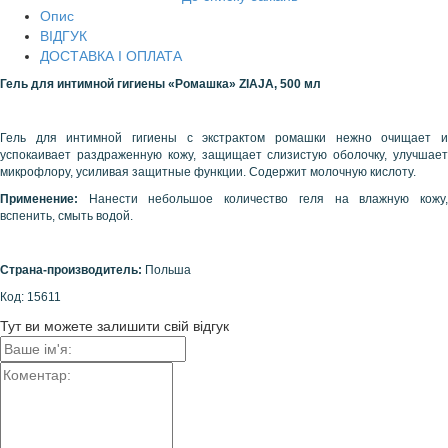
Опис
ВІДГУК
ДОСТАВКА І ОПЛАТА
Гель для интимной гигиены «Ромашка»
ZIAJA
, 500 мл
Гель для интимной гигиены с экстрактом ромашки нежно очищает и
успокаивает раздраженную кожу, защищает слизистую оболочку, улучшает
микрофлору, усиливая защитные функции. Содержит молочную кислоту.
Применение:
Нанести небольшое количество геля на влажную кожу
вспенить, смыть водой.
Страна-производитель:
Польша
Код: 15611
Тут ви можете залишити свій відгук